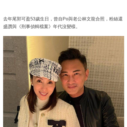
去年尾郭可盈53歲生日，曾自Po與老公林文龍合照，粉絲還
盛讚與《刑事偵輯檔案》年代沒變樣。