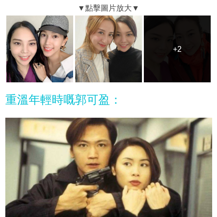
+2
+2
重溫年輕時嘅郭可盈：