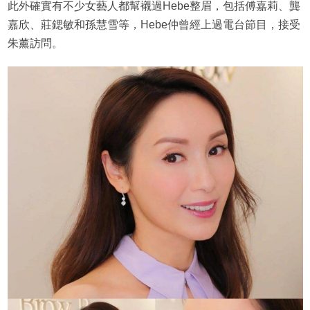
此外確實有不少女藝人都幫襯過Hebe整眉，包括傅嘉莉、龔
嘉欣、莊鍶敏和孫慧雪等，Hebe仲曾經上過電台節目，接受
朱薰訪問。