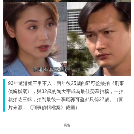
93年選港姐三甲不入，兩年後25歲的郭可盈接拍《刑事
偵輯檔案》，與32歲的陶大宇成為最佳熒幕拍檔，一拍
就拍咗三輯，拍到最後一季嘅郭可盈都只係27歲。（圖
片來源：《刑事偵輯檔案》截圖）
廣告