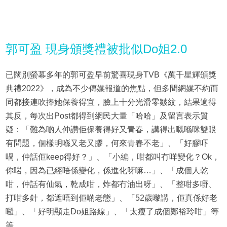
郭可盈 現身頒獎禮被批似Do姐2.0
已闊別螢幕多年的郭可盈早前驚喜現身TVB《萬千星輝頒獎
典禮2022》，成為不少傳媒報道的焦點，但多間網媒不約而
同都接連吹捧她保養得宜，臉上十分光滑零皺紋，結果適得
其反，每次出Post都得到網民大量「哈哈」及留言表示質
疑：「難為啲人仲讚佢保養得好又青春，講得出嘅喺咪雙眼
有問題，個樣明喺又老又膠，何來青春不老」、「好膠吓
喎，仲話佢keep得好？」、「小編，咁都叫冇咩變化？Ok，
你啱，因為已經唔係變化，係進化呀嘛…」、「成個人乾
咁，仲話有仙氣，乾成咁，炸都冇油出呀」、「整咁多嘢、
打咁多針，都遮唔到佢啲老態」、「52歲嚟講，佢真係好老
囉」、「好明顯走Do姐路線」、「太瘦了成個鄭裕玲咁」等
等。