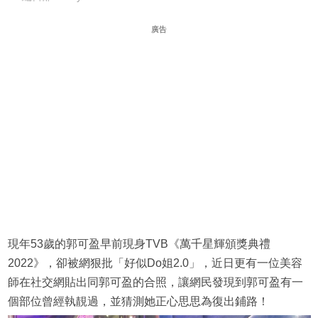
廣告
現年53歲的郭可盈早前現身TVB《萬千星輝頒獎典禮
2022》，卻被網狠批「好似Do姐2.0」，近日更有一位美容
師在社交網貼出同郭可盈的合照，讓網民發現到郭可盈有一
個部位曾經執靚過，並猜測她正心思思為復出鋪路！