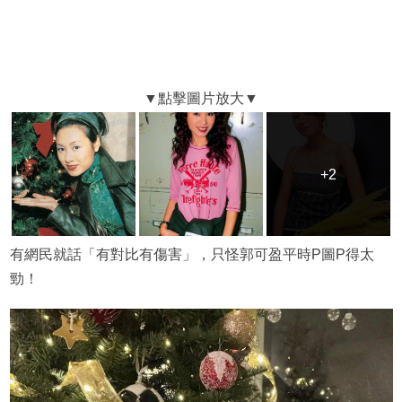
+2
+2
有網民就話「有對比有傷害」，只怪郭可盈平時P圖P得太
勁！