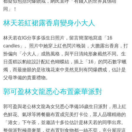
都疑似包括閃爆鑽戒，網民直呼「有錢人的世界真係唔
同」！
林天若紅裙露香肩變身小大人
林天若在IG分享多張生日照片，留言簡潔地寫道「16
candles」。照片中她穿上紅色閃片晚裝，大膽露出香肩，打
扮偏向「小大人」成熟風格，與平日清純形象截然不同。生
日蛋糕以豹紋設計配紅色蝴蝶結，插上「16」的閃石數字蠟
燭，而最搶眼的是玫瑰花束中竟然見到有閃爆鑽戒，估計是
父母準備的貴重禮物。
郭可盈林文龍悉心布置豪華派對
郭可盈與老公林文龍為女兒悉心準備16歲生日派對，用上紅
色鮮花、氣球等將餐廳布置成完美打卡位，眾人品嚐精緻的
「港女」下午茶，並邀請十多位估計是林天若的同學出席。
整個派對極盡奢華，從布置到食物都一絲不苟，充分展現這