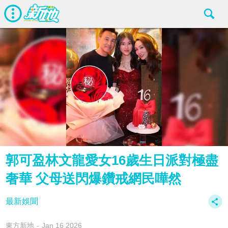
郭可盈林文龍愛女16歲生日派對極盡
奢華 父母送閃爆鑽戒網民嘩然
最新娛聞
東方新地
Jan 16 2026