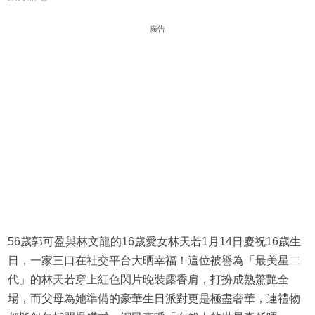
廣告
56歲郭可盈與林文龍的16歲愛女林天若1月14日慶祝16歲生
日，一家三口在社交平台大晒幸福！這位被譽為「最美星二
代」的林天若穿上紅色閃片晚裝露香肩，打扮成熟驚艷全
場，而父母為她準備的豪華生日派對更是極盡奢華，連禮物