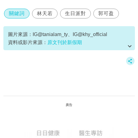
關鍵詞
林天若
生日派對
郭可盈
圖片來源：IG@tanialam_ty、IG@khy_official
資料或影片來源：
原文刊於新假期
廣告