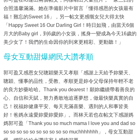
合照溫馨滿滿。她在準備影片中留言「懂得感恩的女孩最有
福！難忘的Sweet 16」，另一帖文更感慨女兒大得太快
「Happy Sweet 16 Our Darling Girl！時日如飛，由當天6個
月大的Baby girl，到6歲的小女孩，搖身一變成為今天16歲的
美少女了！我們的生命因你的到來更精彩、更動聽！」
母女互動甜爆網民大讚孝順
郭可盈又感恩女兒聰穎樂天又孝順「感謝上天給予妳樂天、
聰穎、懂事的品性，受教、孝順更是妳令父母保持年輕不老
的良方妙藥哈哈。Thank you dearest！願妳繼續帶着善良的
心、自信和天賦，努力勇敢地追逐夢想，做最快樂真實的自
己！祝福妳健康平安、每天充滿喜樂、遇到的人和事皆美
好！爸媽永遠愛妳愛妳愛妳」。而林天若也在帖文下感謝媽
媽郭可盈「Thank you so much mama I love you and dad so
so so so so so so so so so so muchhhhhhh」，母女互動甜