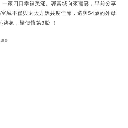
（郭詠萱），一家四口幸福美滿。郭富城向來寵妻，早前分享
郭富城不僅與太太方媛共度佳節，還與54歲的外母
跡象，疑似懷第3胎 ！
廣告