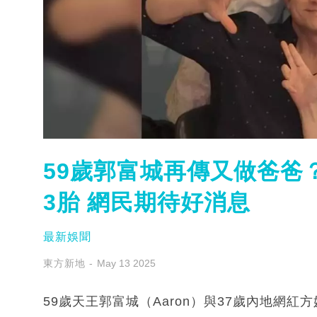
59歲郭富城再傳又做爸爸
3胎 網民期待好消息
最新娛聞
東方新地
May 13 2025
59歲天王郭富城（Aaron）與37歲內地網紅方