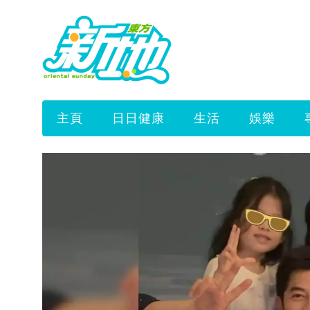
主頁
日日健康
生活
娛樂