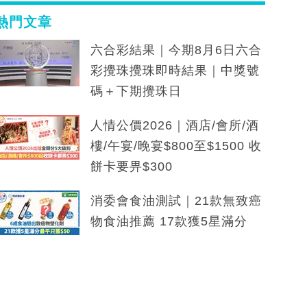
熱門文章
六合彩結果｜今期8月6日六合
彩攪珠攪珠即時結果｜中獎號
碼＋下期攪珠日
人情公價2026｜酒店/會所/酒
樓/午宴/晚宴$800至$1500 收
餅卡要畀$300
消委會食油測試｜21款無致癌
物食油推薦 17款獲5星滿分