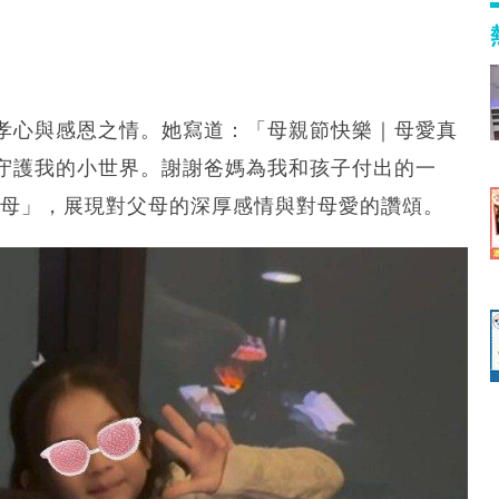
孝心與感恩之情。她寫道：「母親節快樂｜母愛真
守護我的小世界。謝謝爸媽為我和孩子付出的一
恩父母」，展現對父母的深厚感情與對母愛的讚頌。