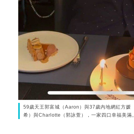
59歲天王郭富城（Aaron）與37歲內地網紅方媛（M
希）與Charlotte（郭詠萱），一家四口幸福美滿