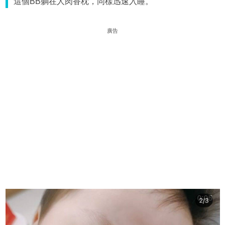
這個BB躺在人肉香枕，同樣迅速入睡。
廣告