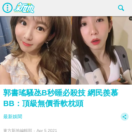
郭書瑤騷氹B秒睡必殺技 網民羨慕
BB：頂級無價香軟枕頭
最新娛聞
東方新地編輯部
Apr 5 2021