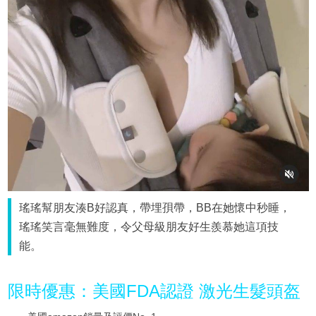
瑤瑤幫朋友湊B好認真，帶埋孭帶，BB在她懷中秒睡，
瑤瑤笑言毫無難度，令父母級朋友好生羨慕她這項技
能。
限時優惠：美國FDA認證 激光生髮頭盔