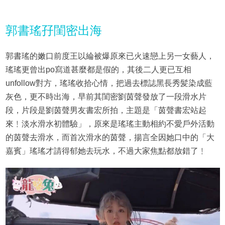
郭書瑤孖閨密出海
郭書瑤的嫩口前度王以綸被爆原來已火速戀上另一女藝人，
瑤瑤更曾出po寫道甚麼都是假的，其後二人更已互相
unfollow對方，瑤瑤收拾心情，把過去標誌黑長秀髪染成藍
灰色，更不時出海，早前其閨密劉茵聲發放了一段滑水片
段，片段是劉茵聲男友書宏所拍，主題是「茵聲書宏站起
來﹗淡水滑水初體驗」，原來是瑤瑤主動相約不愛戶外活動
的茵聲去滑水，而首次滑水的茵聲，揚言全因她口中的「大
嘉賓」瑤瑤才請得郁她去玩水，不過大家焦點都放錯了﹗