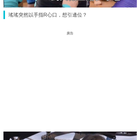
瑤瑤突然以手指R心口，想引邊位？
廣告