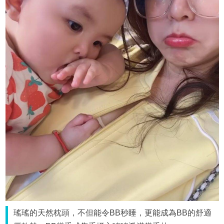
瑤瑤的天然枕頭，不但能令BB秒睡，更能成為BB的舒適