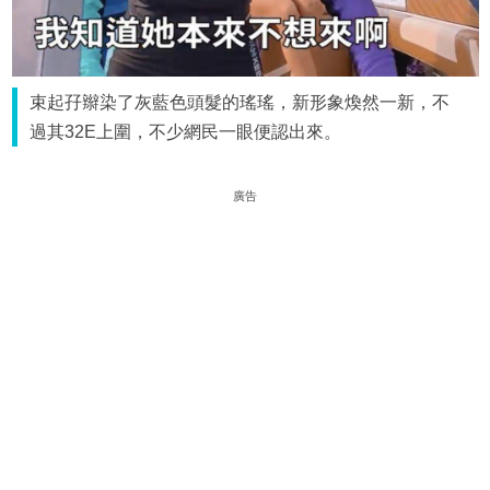
束起孖辮染了灰藍色頭髮的瑤瑤，新形象煥然一新，不
過其32E上圍，不少網民一眼便認出來。
廣告