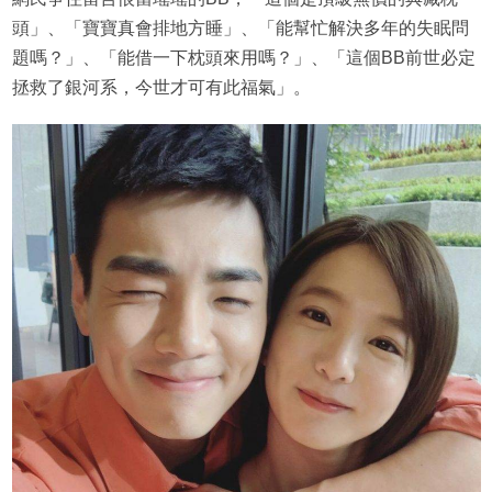
頭」、「寶寶真會排地方睡」、「能幫忙解決多年的失眠問
題嗎？」、「能借一下枕頭來用嗎？」、「這個BB前世必定
拯救了銀河系，今世才可有此福氣」。