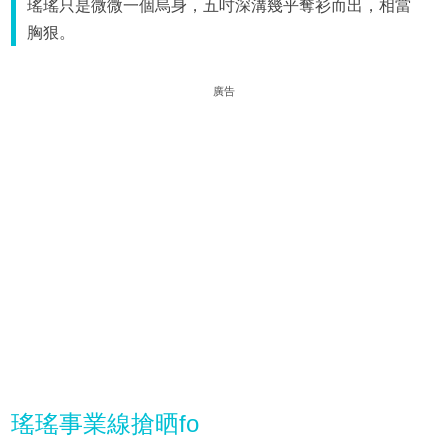
瑤瑤只是微微一個烏身，五吋深溝幾乎奪衫而出，相當
胸狠。
廣告
瑤瑤事業線搶晒fo