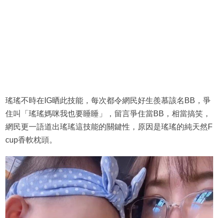
瑤瑤不時在IG晒此技能，每次都令網民好生羨慕該名BB，爭
住叫「瑤瑤媽咪我也要睡睡」，留言爭住當BB，相當搞笑，
網民更一語道出瑤瑤這技能的關鍵性，原因是瑤瑤的純天然F
cup香軟枕頭。