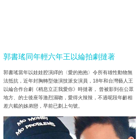
郭書瑤同年輕六年王以綸拍劇撻著
郭書瑤當年以娃娃腔演繹的〈愛的抱抱〉令所有雄性動物無
法抵抗，近年封胸轉型做演技派女演員，18年和台灣藝人王
以綸合作台劇《稍息立正我愛你》時撻著， 曾被影到在公眾
地方、的士後座等激烈濕吻，愛得火辣辣，不過呢段年齡相
差六載的姊弟戀，早前已劃上句號。