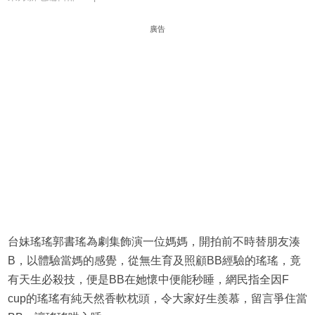
廣告
台妹瑤瑤郭書瑤為劇集飾演一位媽媽，開拍前不時替朋友湊
B，以體驗當媽的感覺，從無生育及照顧BB經驗的瑤瑤，竟
有天生必殺技，便是BB在她懷中便能秒睡，網民指全因F
cup的瑤瑤有純天然香軟枕頭，令大家好生羨慕，留言爭住當