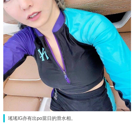
瑤瑤IG亦有出po當日的滑水相。