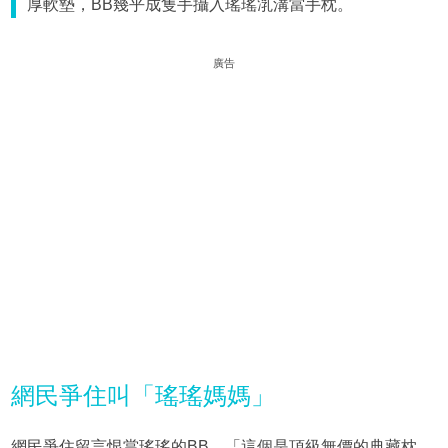
厚軟墊，BB幾乎成隻手攝入瑤瑤㳶溝當手枕。
廣告
網民爭住叫「瑤瑤媽媽」
網民爭住留言恨當瑤瑤的BB，「這個是頂級無價的典藏枕