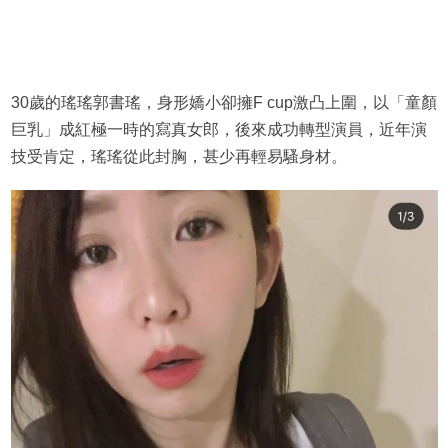
30歲的瑤瑤郭書瑤，身形嬌小卻擁F cup激凸上圍，以「童顏
巨乳」成紅極一時的寫真女郎，後來成功轉型演員，近年演
技受肯定，瑤瑤從此封胸，甚少再輕易騷身材。