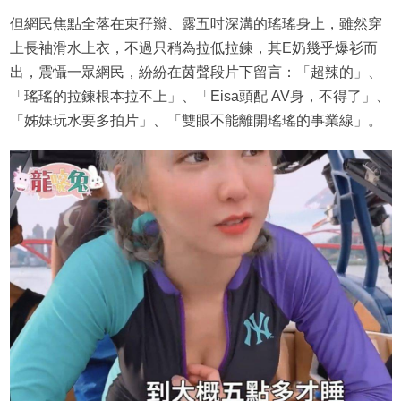
但網民焦點全落在束孖辮、露五吋深溝的瑤瑤身上，雖然穿
上長袖滑水上衣，不過只稍為拉低拉鍊，其E奶幾乎爆衫而
出，震懾一眾網民，紛紛在茵聲段片下留言：「超辣的」、
「瑤瑤的拉鍊根本拉不上」、「Eisa頭配 AV身，不得了」、
「姊妹玩水要多拍片」、「雙眼不能離開瑤瑤的事業線」。