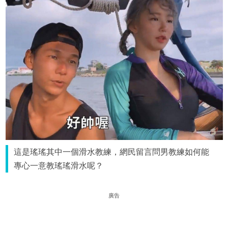
這是瑤瑤其中一個滑水教練，網民留言問男教練如何能
專心一意教瑤瑤滑水呢？
廣告