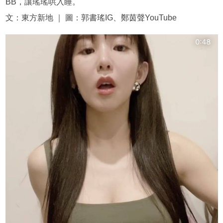
BB，讓瑤瑤哄入睡。
文：東方新地 ｜ 圖：郭書瑤IG、鄭茵聲YouTube