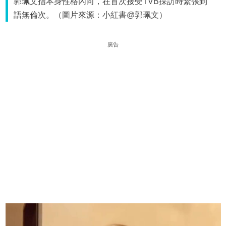
郭珮文指本身性格內向，在首次接受TVB採訪時緊張到
語無倫次。（圖片來源：小紅書@郭珮文）
廣告