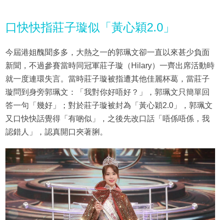
口快快指莊子璇似「黃心穎2.0」
今屆港姐醜聞多多，大熱之一的郭珮文卻一直以來甚少負面
新聞，不過參賽當時同冠軍莊子璇（Hilary）一齊出席活動時
就一度連環失言。當時莊子璇被指遭其他佳麗杯葛，當莊子
璇問到身旁郭珮文：「我對你好唔好？」，郭珮文只簡單回
答一句「幾好」；對於莊子璇被封為「黃心穎2.0」，郭珮文
又口快快話覺得「有啲似」，之後先改口話「唔係唔係，我
認錯人」，認真開口夾著脷。