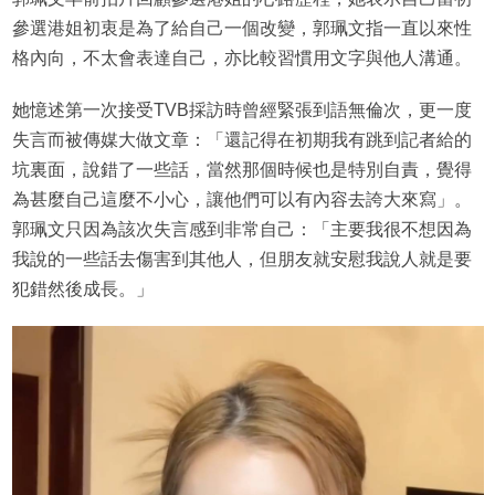
參選港姐初衷是為了給自己一個改變，郭珮文指一直以來性
格內向，不太會表達自己，亦比較習慣用文字與他人溝通。
她憶述第一次接受TVB採訪時曾經緊張到語無倫次，更一度
失言而被傳媒大做文章：「還記得在初期我有跳到記者給的
坑裏面，說錯了一些話，當然那個時候也是特別自責，覺得
為甚麼自己這麼不小心，讓他們可以有內容去誇大來寫」。
郭珮文只因為該次失言感到非常自己：「主要我很不想因為
我說的一些話去傷害到其他人，但朋友就安慰我說人就是要
犯錯然後成長。」