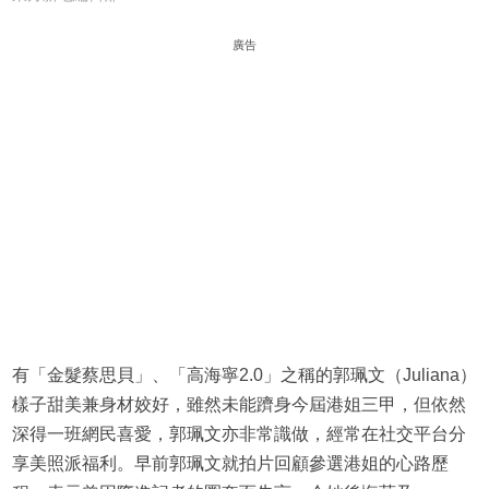
廣告
有「金髮蔡思貝」、「高海寧2.0」之稱的郭珮文（Juliana）
樣子甜美兼身材姣好，雖然未能躋身今屆港姐三甲，但依然
深得一班網民喜愛，郭珮文亦非常識做，經常在社交平台分
享美照派福利。早前郭珮文就拍片回顧參選港姐的心路歷