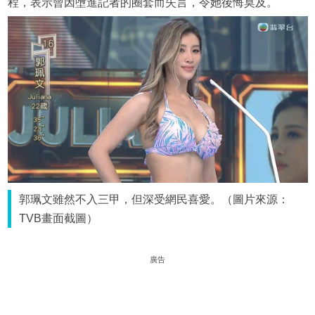
程，表示曾因墮進記者的圈套而失言，令她後悔莫及。
郭珮文雖然不入三甲，但深受網民喜愛。（圖片來源：
TVB畫面截圖）
廣告