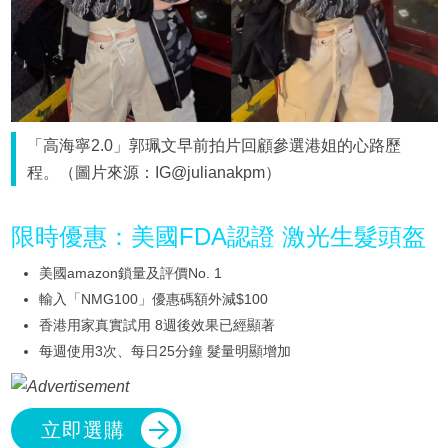
「高海寧2.0」郭珮文早前拍片回顧參選港姐的心路歷
程。（圖片來源：IG@julianakpm）
限時優惠：美國FDA認證 激光生髮頭盔
美國amazon鎖量及評價No. 1
輸入「NMG100」優惠碼額外減$100
香港用家真實試用 8週後效果已經顯著
每週使用3次、每日25分鐘 髮量明顯增加
立即選購