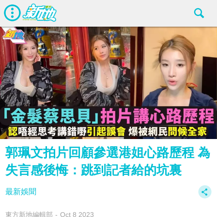
郭珮文拍片回顧參選港姐心路歷程 為
失言感後悔：跳到記者給的坑裏
最新娛聞
東方新地編輯部
Oct 8 2023