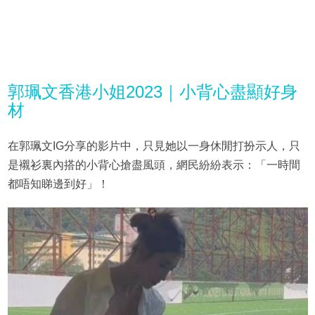
郭珮文香港小姐2023｜小背心盡顯好身
材
在郭珮文IG分享的影片中，只見她以一身休閒打扮示人，只
是襯衫裏內搭的小背心搶盡風頭，網民紛紛表示：「一時間
都唔知睇邊到好」！