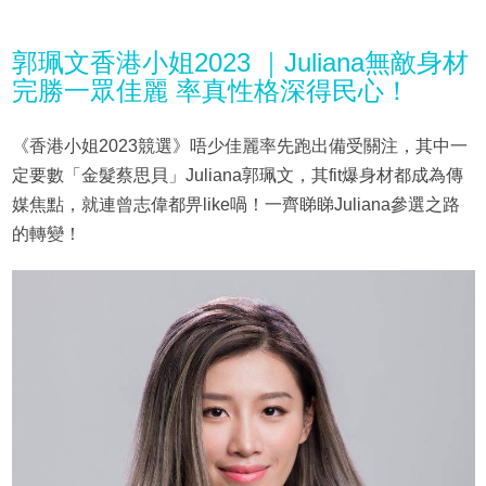
郭珮文香港小姐2023 ｜Juliana無敵身材
完勝一眾佳麗 率真性格深得民心！
《香港小姐2023競選》唔少佳麗率先跑出備受關注，其中一
定要數「金髮蔡思貝」Juliana郭珮文，其fit爆身材都成為傳
媒焦點，就連曾志偉都畀like喎！一齊睇睇Juliana參選之路
的轉變！