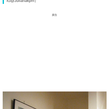
IG@Julianakpm）
廣告