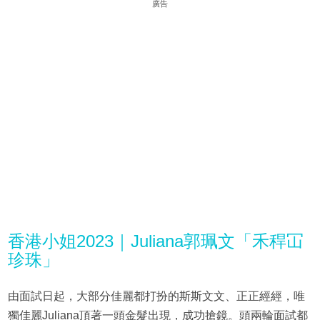
廣告
香港小姐2023｜Juliana郭珮文「禾稈冚
珍珠」
由面試日起，大部分佳麗都打扮的斯斯文文、正正經經，唯
獨佳麗Juliana頂著一頭金髮出現，成功搶鏡。頭兩輪面試都