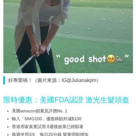
好專業喎！（圖片來源：IG@Julianakpm）
限時優惠：美國FDA認證 激光生髮頭盔
美國amazon鎖量及評價No. 1
輸入「NMG100」優惠碼額外減$100
香港用家真實試用 8週後效果已經顯著
每週使用3次、每日25分鐘 髮量明顯增加