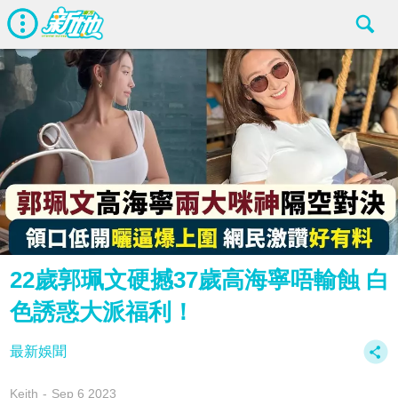
22歲郭珮文硬撼37歲高海寧唔輸蝕 白
色誘惑大派福利！
最新娛聞
Keith
Sep 6 2023