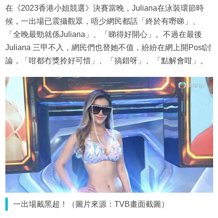
在《2023香港小姐競選》決賽當晚，Juliana在泳裝環節時
候，一出場已震攝觀眾，唔少網民都話「終於有嘢睇」、
「全晚最勁就係Juliana」、「睇得好開心」。不過在最後
Juliana 三甲不入，網民們也替她不值，紛紛在網上開Post討
論，「咁都冇獎拎好可惜」、「搞錯呀」、「點解會咁」。
一出場戴黑超！（圖片來源：TVB畫面截圖）