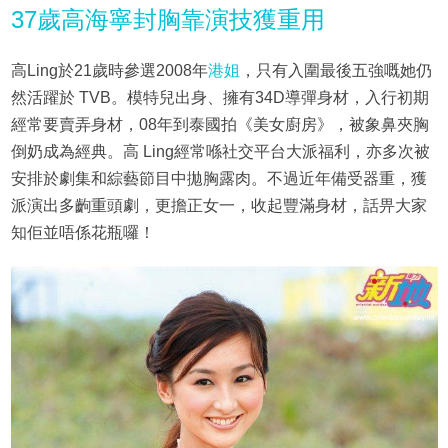
37歲高海寧封胸靠演技獲重用
高Ling於21歲時參選2008年
港姐
，只有入圍最後五強嘅她仍
然活躍於 TVB。模特兒出身、擁有34D導彈身材，入行初期
經常要賣弄身材，08年到泰國拍《美女廚房》，被象鼻夾胸
倒奶成為經典。高 Ling經常喺社交平台大派福利，亦多次被
安排於劇集和綜藝節目中拋胸露肉。不過近年備受器重，獲
派演出多齣重頭劇，更擔正女一，收起豐滿身材，話畀大家
知佢並唔係花瓶囉！