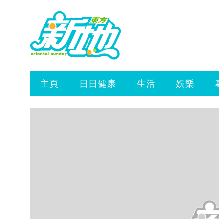
主頁
日日健康
生活
娛樂