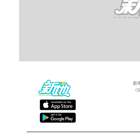
新
《S
最新娛聞
東方新地
Aug 1 2018
現時44歲的
鄧健泓
和31歲的石詠莉拍拖五
拉埋天窗。結婚一年多後，近日，石詠莉出