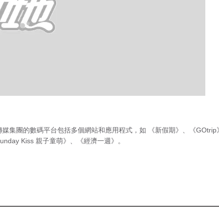
傳媒集團的數碼平台包括多個網站和應用程式，如
《新假期》
、
《GOtri
unday Kiss 親子童萌》
、
《經濟一週》
。
急症室輪
候時間
（最後更新時間 2026年8月8日 上
年，上年二人終於
午9時45分）
席商場活動時竟爆