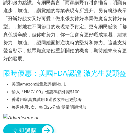
誠和努力點讚。有網民留言「而家講野冇咁多懶音，明顯有
進步，加油」，讚賞她的專業表現有所提升。另有粉絲表示
「孖辮好靚女又好可愛！做東張女神好專業做魔音女神好有
型」，對她在不同節目的表現給予肯定。更有網民感慨「都
真係幾辛酸，但你咁努力，你一定會有更好嘅成績嘅，繼續
努力、加油」，認同她面對逆境時的堅持和努力。這些支持
聲音顯示，觀眾願意給她重新開始的機會，期待她未來有更
好的發展。
限時優惠：美國FDA認證 激光生髮頭盔
美國amazon鎖量及評價No. 1
輸入「NMG100」優惠碼額外減$100
香港用家真實試用 8週後效果已經顯著
每週使用3次、每日25分鐘 髮量明顯增加
立即選購