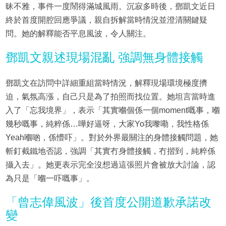
昧不雅，事件一度鬧得滿城風雨。沉寂多時後，鄧凱文近日
終於首度開腔回應爭議，親自拆解當時情況並澄清關鍵疑
問。她的解釋能否平息風波，令人關注。
鄧凱文親述現場混亂 強調無身體接觸
鄧凱文在訪問中詳細重組當時情況，解釋現場環境極度擠
迫，氣氛高漲，自己只是為了拍照而找位置。她坦言當時進
入了「忘我境界」，表示「其實嗰個係一個moment嘅事，嗰
幾秒嘅事，純粹係…嘩好逼呀，大家Yo我嚟嘞，我性格係
Yeah嗰啲，係懵吓」。對於外界最關注的身體接觸問題，她
斬釘截鐵地否認，強調「其實冇身體接觸，冇揩到，純粹係
攝入去」。她更表示完全沒想過這張照片會被放大討論，認
為只是「嗰一吓嘅事」。
「曾志偉風波」後首度公開道歉承諾改
變