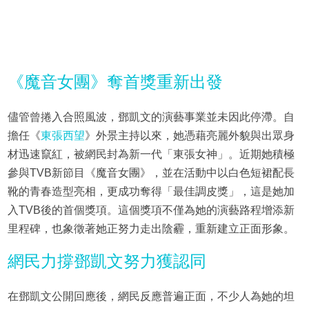
《魔音女團》奪首獎重新出發
儘管曾捲入合照風波，鄧凱文的演藝事業並未因此停滯。自
擔任《
東張西望
》外景主持以來，她憑藉亮麗外貌與出眾身
材迅速竄紅，被網民封為新一代「東張女神」。近期她積極
參與TVB新節目《魔音女團》，並在活動中以白色短裙配長
靴的青春造型亮相，更成功奪得「最佳調皮獎」，這是她加
入TVB後的首個獎項。這個獎項不僅為她的演藝路程增添新
里程碑，也象徵著她正努力走出陰霾，重新建立正面形象。
網民力撐鄧凱文努力獲認同
在鄧凱文公開回應後，網民反應普遍正面，不少人為她的坦