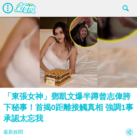
「東張女神」鄧凱文爆半蹲曾志偉胯
下秘事！首揭0距離接觸真相 強調1事
承認太忘我
最新娛聞