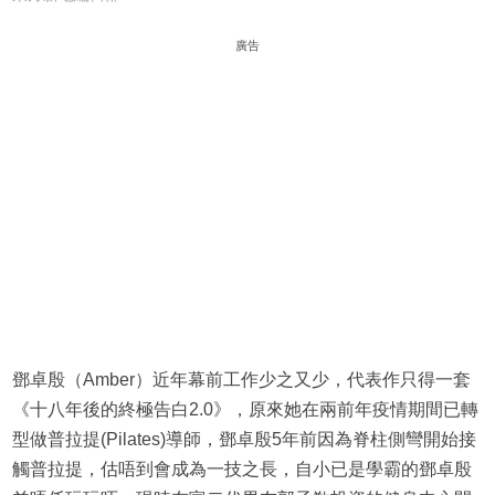
廣告
鄧卓殷（Amber）近年幕前工作少之又少，代表作只得一套
《十八年後的終極告白2.0》，原來她在兩前年疫情期間已轉
型做普拉提(Pilates)導師，鄧卓殷5年前因為脊柱側彎開始接
觸普拉提，估唔到會成為一技之長，自小已是學霸的鄧卓殷