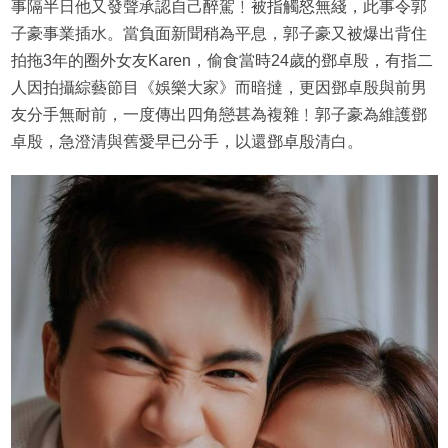
事隔半日他又發聲承認自己醉駕﹗被指觸怒無綫，此事令郭
子豪事業插水。當負面新聞稍為平息，郭子豪又被爆出背住
拍拖3年的圈外女友Karen，偷食當時24歲的鄧卓殷，有指二
人因拍攝綜藝節目《娛樂大家》而暗撻，更因鄧卓殷與前男
友分手無耐前，一度傳出四角戀甚為複雜﹗郭子豪為維護鄧
卓殷，急澄清與舊愛早已分手，以還鄧卓殷清白。