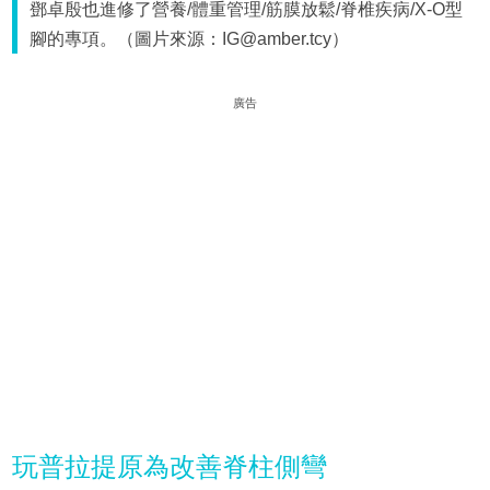
鄧卓殷也進修了營養/體重管理/筋膜放鬆/脊椎疾病/X-O型
腳的專項。（圖片來源：IG@amber.tcy）
廣告
玩普拉提原為改善脊柱側彎