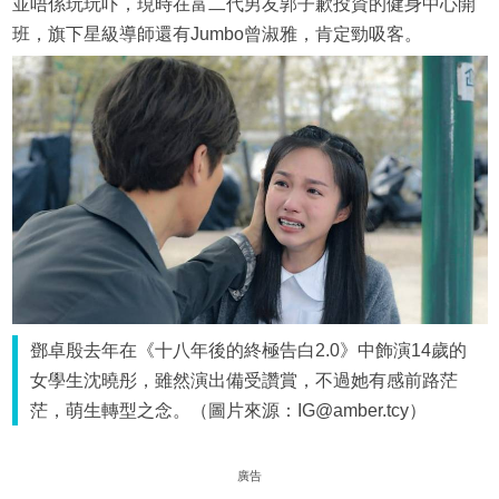
並唔係玩玩吓，現時在富二代男友郭子歉投資的健身中心開
班，旗下星級導師還有Jumbo曾淑雅，肯定勁吸客。
鄧卓殷去年在《十八年後的終極告白2.0》中飾演14歲的
女學生沈曉彤，雖然演出備受讚賞，不過她有感前路茫
茫，萌生轉型之念。（圖片來源：IG@amber.tcy）
廣告