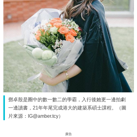
鄧卓殷是圈中的數一數二的學霸，入行後她更一邊拍劇
一邊讀書，21年年尾完成港大的建築系碩士課程。（圖
片來源：IG@amber.tcy）
廣告