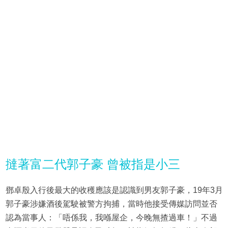
撻著富二代郭子豪 曾被指是小三
鄧卓殷入行後最大的收穫應該是認識到男友郭子豪，19年3月
郭子豪涉嫌酒後駕駛被警方拘捕，當時他接受傳媒訪問並否
認為當事人：「唔係我，我喺屋企，今晚無揸過車！」不過