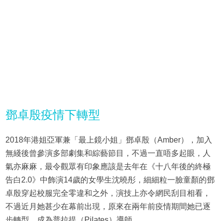
鄧卓殷疫情下轉型
2018年港姐亞軍兼「最上鏡小姐」鄧卓殷（Amber），加入
無綫後曾參演多部劇集和綜藝節目，不過一直唔多起眼，人
氣亦麻麻，最令觀眾有印象應該是去年在《十八年後的終極
告白2.0》中飾演14歲的女學生沈曉彤，細細粒一臉童顏的鄧
卓殷穿起校服完全零違和之外，演技上亦令網民刮目相看，
不過近月她甚少在幕前出現，原來在兩年前疫情期間她已逐
步轉型，成為普拉提（Pilates）導師。