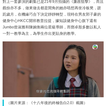
對上一套參演的劇集已是21年9月拍攝的《廉政狙擊》，而且
戲份亦不多，做來做去都是閒角的她亦唔想再坐冷板凳，蹉
跎歲月，在機緣巧合下決定靜靜轉型，現時在男友郭子豪的
健身中心HKCC開班教普拉提，據知該健身中心旗下還有
Jumbo曾淑雅和陳婉衡兩位星級導師，而鄧卓殷多數以私人
一對一教學為主，為學生作出更貼身的教學。
（圖片來源：《十八年後的終極告白2.0》截圖）