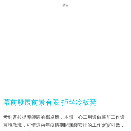
廣告
幕前發展前景有限 拒坐冷板凳
考到普拉提導師牌的鄧卓殷，本想一心二用邊做幕前工作邊
兼職教班，可惜這兩年疫情期間無綫安排的工作寥寥可數，