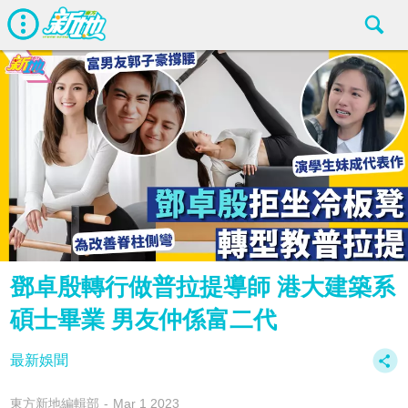
鄧卓殷轉行做普拉提導師 港大建築系
碩士畢業 男友仲係富二代
最新娛聞
東方新地編輯部
Mar 1 2023