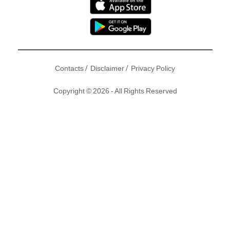
/
/
Contacts
Disclaimer
Privacy Policy
Copyright © 2026 - All Rights Reserved
阿GEM鄧紫棋唔單止把靚聲係宇宙級，連fashion sense都一
樣令人好「驚」喜！繼「蟲蟲裝」震驚全國震驚十三億人之
後，阿GEM呢排嘅打扮都令班網民意想不到呀！
撰文：占士@Central、C Lam@Central │圖片來源：
IG
、
連
登
、節目截圖、東方新地｜編輯：占士@Central