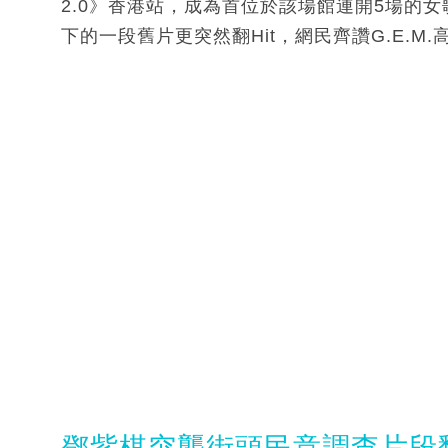
2.0》香港站，成為首位於該場館連開5場的
下的一段舊片更突然翻Hit，網民齊讚G.E.M.
鄧紫棋突襲街頭民意調查片段翻