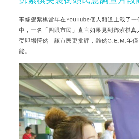
事緣鄧紫棋當年在YouTube個人頻道上載
中，一名「四眼市民」直言如果見到鄧紫棋真人
瑩即場愕然。該市民更批評，雖然G.E.M.年
能。