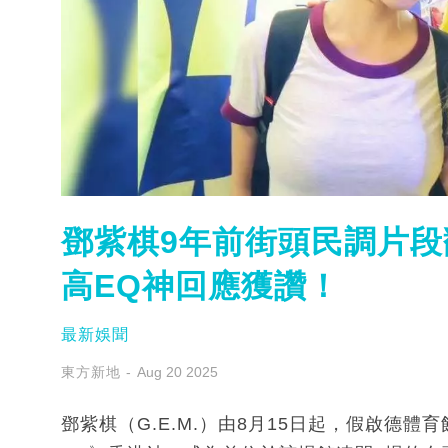
鄧紫棋9年前街頭民調片段翻
高EQ神回應獲讚！
最新娛聞
東方新地
Aug 20 2025
鄧紫棋（G.E.M.）由8月15日起，假啟德體育