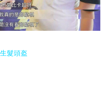
光生髮頭盔