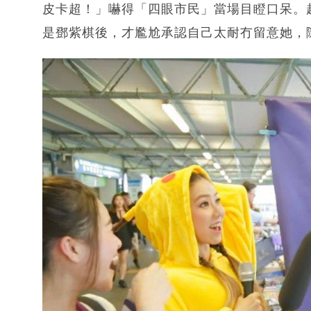
皮卡超！」嚇得「四眼市民」當場目瞪口呆。
是鄧紫棋後，才尷尬承認自己太耐冇留意她，