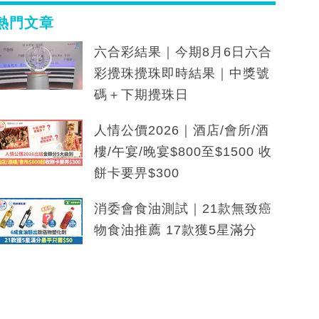
熱門文章
六合彩結果｜今期8月6日六合
彩攪珠攪珠即時結果｜中獎號
碼＋下期攪珠日
人情公價2026｜酒店/會所/酒
樓/午宴/晚宴$800至$1500 收
餅卡要畀$300
消委會食油測試｜21款無致癌
物食油推薦 17款獲5星滿分