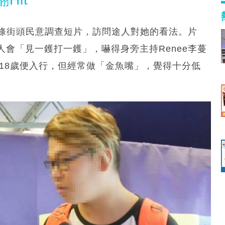
了一條街頭民意調查短片，訪問途人對她的看法。片
會「見一鑊打一鑊」，嚇得身旁主持Renee李蔓
僅18歲便入行，但經常做「金魚嘴」，覺得十分低