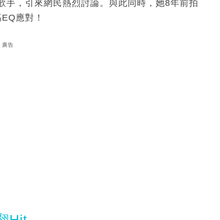
女歌手，引來網民熱烈討論。與此同時，她8年前拍
高EQ應對！
廣告
Hit