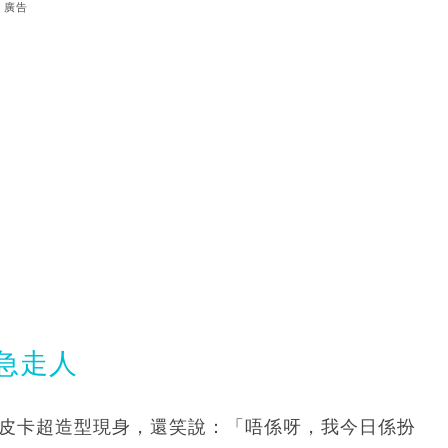
廣告
急急走人
然以皮卡超造型現身，還笑說：「唔係呀，我今日係扮