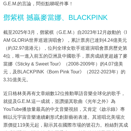
G.E.M.的言論，問佢點睇呢件事！
鄧紫棋 撼贏麥當娜、BLACKPINK
截至2025年3月，鄧紫棋（G.E.M.）自2023年12月啟動的《I
AM GLORIA世界巡迴演唱會》，累計票房已達到4.24億美元
（約32.97億港元），位列全球女歌手巡迴演唱會票房歷史第
4位，唯一進入前五的亞洲及中國歌手，票房成績更超越了麥
當娜《Sticky & Sweet Tour》（2008-2009年）的4.07億美
元，及BLACKPINK《Born Pink Tour》（2022-2023年）的
3.31億美元。
近日格林美再有文章細數12位推動華語音樂全球化的歌手，
就提及G.E.M.這一成就，並讚揚其歌曲《光年之外》為
YouTube播放量最高的中文音樂視頻，又肯定《啟示錄》專
輯以元宇宙音樂連續劇形式創新藝術表達。其巡唱北美場次
票價從119美元起，顯示其在國際市場的號召力。粉絲對其成