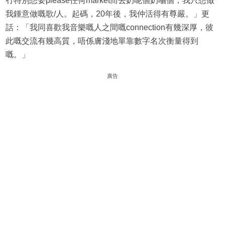
冇特別想要please任何market而去奶呢個奶嗰個，我只想做
我鍾意做嘅歌/人。起碼，20年後，我仲活得有尊嚴。」更
話：「我同喜歡我音樂嘅人之間嘅connection有幾深厚，彼
此嘅交流有幾高質，唔係膚淺地單靠數字名次衡量得到
嘅。」
廣告