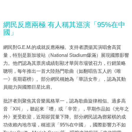
網民反應兩極 有人稱其巡演「95%在中
國」
網民對G.E.M.的成就反應兩極。支持者讚揚其演唱會高質
量，特別是新加坡站（National Stadium爆滿）展現國際影響
力。他們認為其票房成績彰顯才華與市場號召力，行銷策略
聰明，每年推出一首大陸熱門歌曲（如翻唱告五人的《唯
一》長期霸榜）。部分網民稱她為「華語女帝」，認為其動
員能力與國際巨星比肩。
批評者則聚焦其音樂風格單一，認為歌曲旋律相似、過多高
音「X叫」，聽起來「嘈」或「辛苦」，早期作品如《光年之
外》更受歡迎，近期卻質量下降。部分網民認為鄧紫棋的成
功依賴內地市場，稱巡演「95%在中國」，國際影響力不如