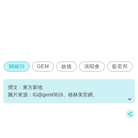
關鍵詞
GEM
啟德
演唱會
藍奕邦
撰文：東方新地
圖片來源：IG@gem0816、格林美官網、
Threads@bluepongpong
資料或影片來源：
原文刊於新假期