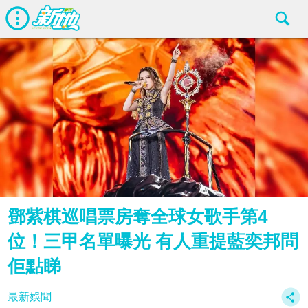
鄧紫棋巡唱票房奪全球女歌手第4
位！三甲名單曝光 有人重提藍奕邦問
佢點睇
最新娛聞