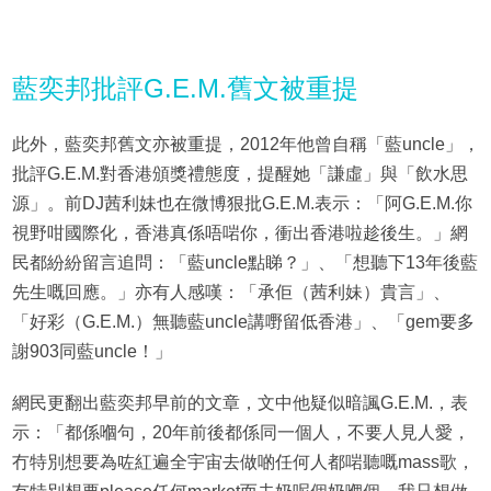
藍奕邦批評G.E.M.舊文被重提
此外，藍奕邦舊文亦被重提，2012年他曾自稱「藍uncle」，
批評G.E.M.對香港頒獎禮態度，提醒她「謙虛」與「飲水思
源」。前DJ茜利妹也在微博狠批G.E.M.表示：「阿G.E.M.你
視野咁國際化，香港真係唔啱你，衝出香港啦趁後生。」網
民都紛紛留言追問：「藍uncle點睇？」、「想聽下13年後藍
先生嘅回應。」亦有人感嘆：「承佢（茜利妹）貴言」、
「好彩（G.E.M.）無聽藍uncle講嘢留低香港」、「gem要多
謝903同藍uncle！」
網民更翻出藍奕邦早前的文章，文中他疑似暗諷G.E.M.，表
示：「都係嗰句，20年前後都係同一個人，不要人見人愛，
冇特別想要為咗紅遍全宇宙去做啲任何人都啱聽嘅mass歌，