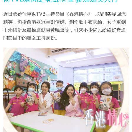
近日鄧蓓佳重返TVB主持節目《香港情心》，訪問各界回流
精英，包括前港姐冠軍劉倩婷、創作歌手布志綸、女子重劍
手佘繕妡及體操運動員黃曉盈等，引來不少網民紛紛好奇追
問節目中的靚女主持身份。