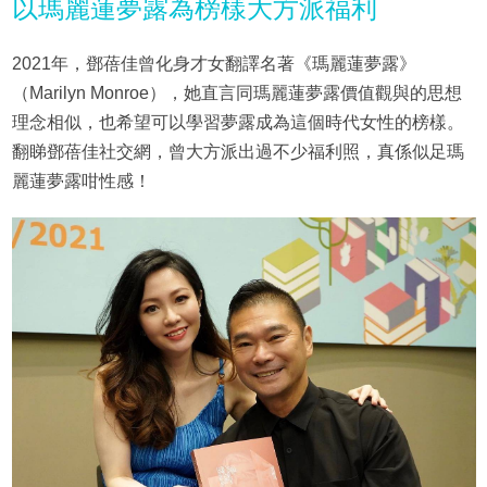
以瑪麗蓮夢露為榜樣大方派福利
2021年，鄧蓓佳曾化身才女翻譯名著《瑪麗蓮夢露》
（Marilyn Monroe），她直言同瑪麗蓮夢露價值觀與的思想
理念相似，也希望可以學習夢露成為這個時代女性的榜樣。
翻睇鄧蓓佳社交網，曾大方派出過不少福利照，真係似足瑪
麗蓮夢露咁性感！