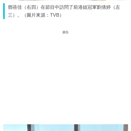
鄧蓓佳（右四）在節目中訪問了前港姐冠軍劉倩婷（左
三）。（圖片來源：TVB）
廣告