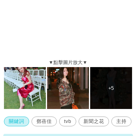
+5
+5
關鍵詞
鄧蓓佳
tvb
新聞之花
主持