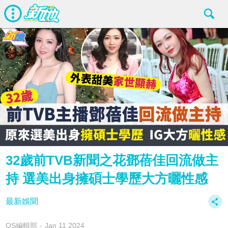
32歲前TVB新聞之花鄧蓓佳回流做主
持 選美出身擁碩士學歷大方曬性感
最新娛聞
OS編輯部
Jan 11 2024