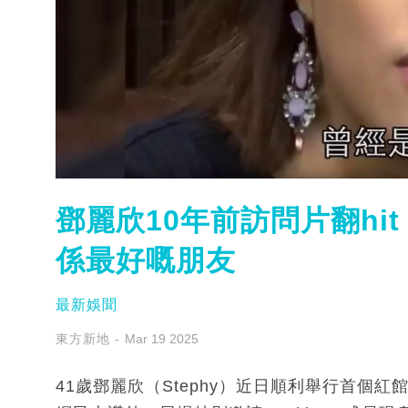
鄧麗欣10年前訪問片翻hi
係最好嘅朋友
最新娛聞
東方新地
Mar 19 2025
41歲鄧麗欣（Stephy）近日順利舉行首個紅館