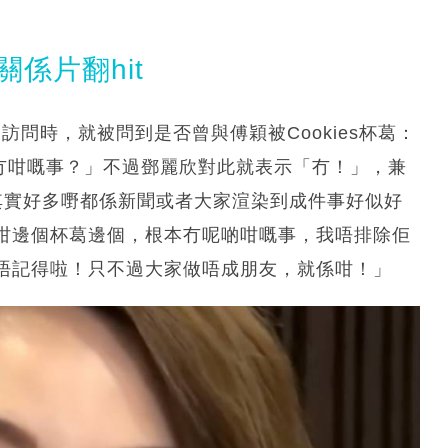
係片翻hit
訪問時，就被問到是否曾與傅穎被Cookies杯葛：
，有冇咁嘅事？」不過鄧麗欣對此就表示「冇！」，兼
其實好多嘢都係新聞或者大家渲染到成件事好似好
咁邊個杯葛邊個，根本冇呢啲咁嘅事，我唔排除佢
唔記得啦！只不過大家做唔成朋友，就係咁！」