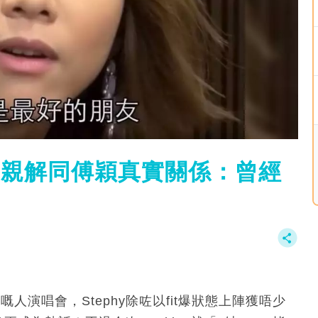
t 親解同傅穎真實關係：曾經
嘅人演唱會，Stephy除咗以fit爆狀態上陣獲唔少