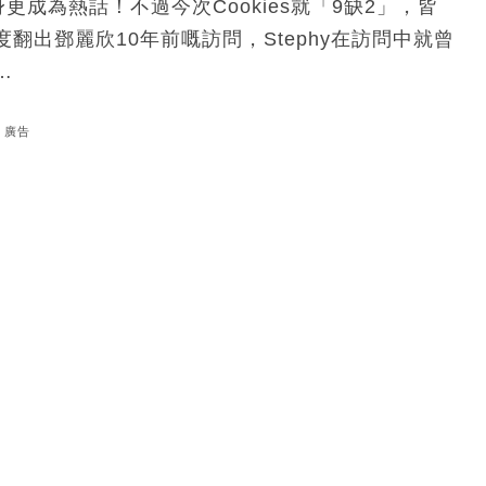
身更成為熱話！不過今次Cookies就「9缺2」，皆
出鄧麗欣10年前嘅訪問，Stephy在訪問中就曾
…
廣告