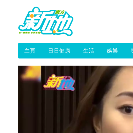
主頁
日日健康
生活
娛樂