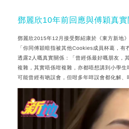
鄧麗欣10年前回應與傅穎真實關
鄧麗欣2015年12月接受鄭紹康於《東方新地》
「你同傅穎暗指被其他Cookies成員杯葛
透露2人嘅真實關係：「曾經係最好嘅朋友，
複雜，其實唔係咁複雜，亦都唔想講到小學生
可能曾經有啲誤會，但咁多年咩誤會都化解、