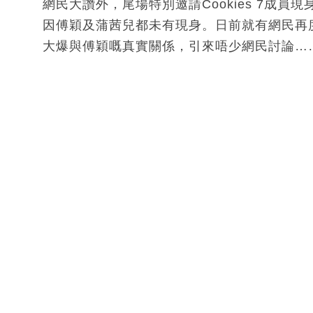
網民大讚外，尾場特別邀請Cookies 7成員現
因傅穎及蒲茜兒都未有現身。日前就有網民再度翻
大爆與傅穎嘅真實關係，引來唔少網民討論…