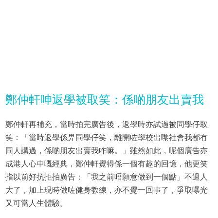
鄭仲軒呻返學被取笑：係啲朋友出賣我
鄭仲軒再補充，當時拍完廣告後，返學時亦試過被同學仔取
笑：「當時返學係畀同學仔笑，離開咗學校出嚟社會我都冇
同人講過，係啲朋友出賣我咋嘛。」雖然如此，呢個廣告亦
成港人心中嘅經典，鄭仲軒覺得係一個有趣的回憶，他更笑
指以前好抗拒拍廣告：「我之前唔願意做到一個點」不過人
大了，加上現時做咗健身教練，亦不覺一回事了，爭取曝光
又可當人生體驗。