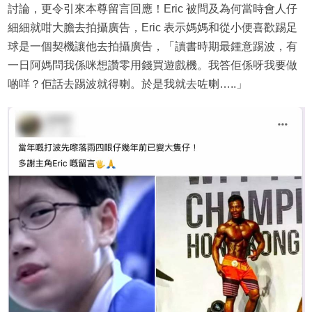
討論，更令引來本尊留言回應！Eric 被問及為何當時會人仔
細細就咁大膽去拍攝廣告，Eric 表示媽媽和從小便喜歡踢足
球是一個契機讓他去拍攝廣告，「讀書時期最鍾意踢波，有
一日阿媽問我係咪想讚零用錢買遊戲機。我答佢係呀我要做
啲咩？佢話去踢波就得喇。於是我就去咗喇…..」