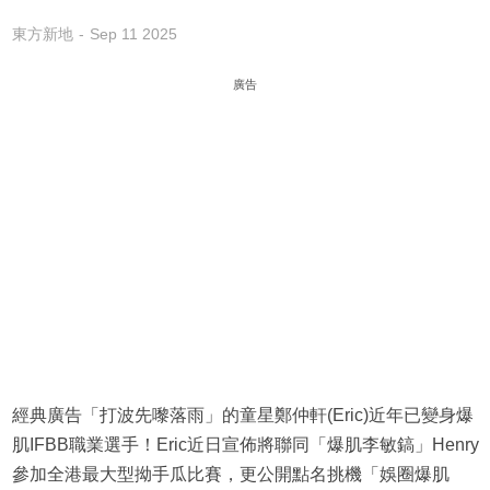
東方新地
Sep 11 2025
廣告
經典廣告「打波先嚟落雨」的童星鄭仲軒(Eric)近年已變身爆
肌IFBB職業選手！Eric近日宣佈將聯同「爆肌李敏鎬」Henry
參加全港最大型拗手瓜比賽，更公開點名挑機「娛圈爆肌