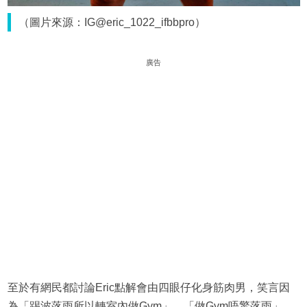
（圖片來源：IG@eric_1022_ifbbpro）
廣告
至於有網民都討論Eric點解會由四眼仔化身筋肉男，笑言因
為「踢波落雨所以轉室內做Gym」、「做Gym唔驚落雨」。