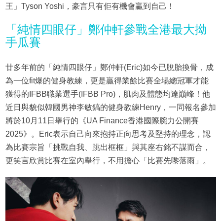
王」Tyson Yoshi，豪言只有佢有機會贏到自己！
「純情四眼仔」鄭仲軒參戰全港最大拗
手瓜賽
廿多年前的「純情四眼仔」鄭仲軒(Eric)如今已脫胎換骨，成
為一位fit爆的健身教練，更是贏得業餘比賽全場總冠軍才能
獲得的IFBB職業選手(IFBB Pro)，肌肉及體態均達巔峰！他
近日與貌似韓國男神李敏鎬的健身教練Henry，一同報名參加
將於10月11日舉行的《UA Finance香港國際腕力公開賽
2025》。Eric表示自己向來抱持正向思考及堅持的理念，認
為比賽宗旨「挑戰自我、跳出框框」與其座右銘不謀而合，
更笑言欣賞比賽在室內舉行，不用擔心「比賽先嚟落雨」。