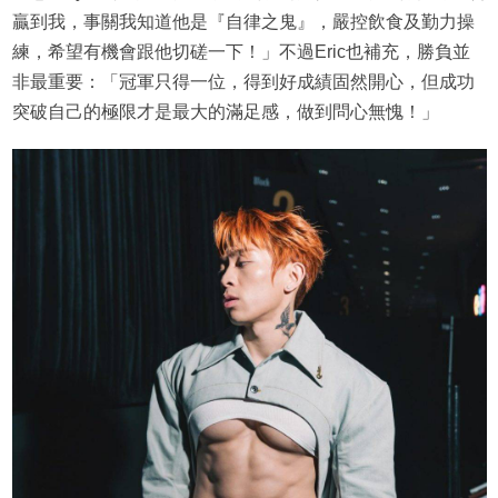
贏到我，事關我知道他是『自律之鬼』，嚴控飲食及勤力操
練，希望有機會跟他切磋一下！」不過Eric也補充，勝負並
非最重要：「冠軍只得一位，得到好成績固然開心，但成功
突破自己的極限才是最大的滿足感，做到問心無愧！」