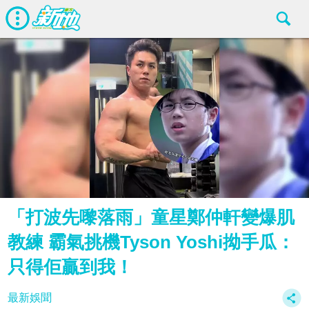
「打波先嚟落雨」童星鄭仲軒變爆肌
教練 霸氣挑機Tyson Yoshi拗手瓜：
只得佢贏到我！
最新娛聞