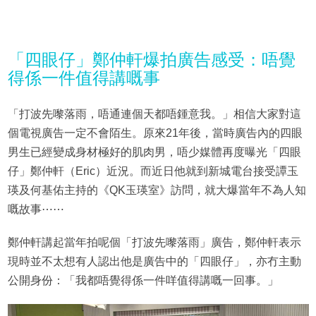
「四眼仔」鄭仲軒爆拍廣告感受：唔覺
得係一件值得講嘅事
「打波先嚟落雨，唔通連個天都唔鍾意我。」相信大家對這
個電視廣告一定不會陌生。原來21年後，當時廣告內的四眼
男生已經變成身材極好的肌肉男，唔少媒體再度曝光「四眼
仔」鄭仲軒（Eric）近況。而近日他就到新城電台接受譚玉
瑛及何基佑主持的《QK玉瑛室》訪問，就大爆當年不為人知
嘅故事⋯⋯
鄭仲軒講起當年拍呢個「打波先嚟落雨」廣告，鄭仲軒表示
現時並不太想有人認出他是廣告中的「四眼仔」，亦冇主動
公開身份：「我都唔覺得係一件咩值得講嘅一回事。」