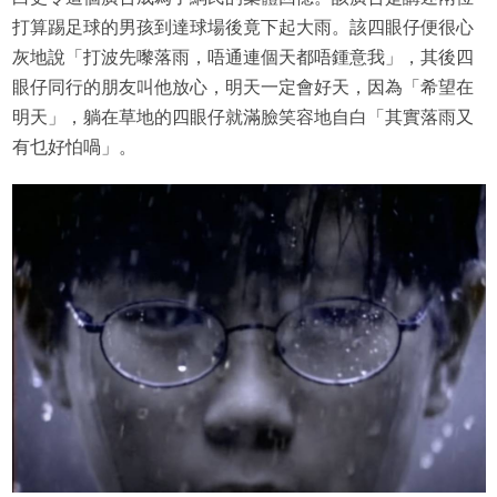
打算踢足球的男孩到達球場後竟下起大雨。該四眼仔便很心
灰地說「打波先嚟落雨，唔通連個天都唔鍾意我」，其後四
眼仔同行的朋友叫他放心，明天一定會好天，因為「希望在
明天」，躺在草地的四眼仔就滿臉笑容地自白「其實落雨又
有乜好怕喎」。