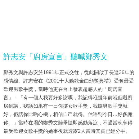
許志安「廚房宣言」聽喊鄭秀文
鄭秀文與許志安於1991年正式交往，從此開啟了長達36年的
感情線。許志安在《2001十大勁歌金曲頒獎典禮》受奪最受
歡迎男歌手獎，當時他更在台上發表超感人的「廚房宣
言」：「有一個人我要好多謝嘅，我記得喺幾年前喺佢嘅廚
房到講，我話如果有一日你攞女歌手獎，我攞男歌手獎就
好，佢話你比啲心機，相信自己就得。估唔到今日…好多謝
你。」當時在場的鄭秀文聽畢隨即感動落淚，不過當晚奪得
最受歡迎女歌手獎的她事後就透露2人當時其實已經分手。