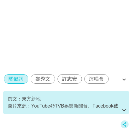
關鍵詞
鄭秀文
許志安
演唱會
合唱
撰文：東方新地
圖片來源：YouTube@TVB娛樂新聞台、Facebook截
圖、新傳媒資料庫、官方提供