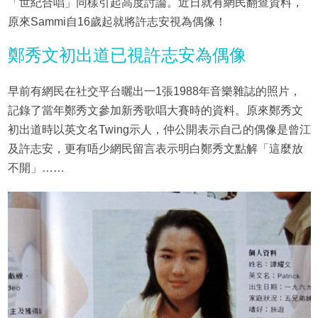
「世紀合唱」同樣引起高度討論。近日就有網民翻查資料，
原來Sammi自16歲起就將許志安視為偶像！
鄭秀文初出道已視許志安為偶像
早前有網民在社交平台曬出一1張1988年音樂雜誌的照片，
記錄了當年鄭秀文參加新秀歌唱大賽時的資料。原來鄭秀文
初出道時以英文名Twing示人，仲公開表示自己的偶像是曾江
及許志安，更有唔少網民留言表示明白鄭秀文點解「這麼放
不開」……