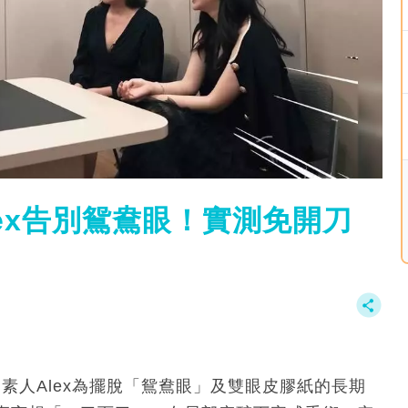
ex告別鴛鴦眼！實測免開刀
素人Alex為擺脫「鴛鴦眼」及雙眼皮膠紙的長期