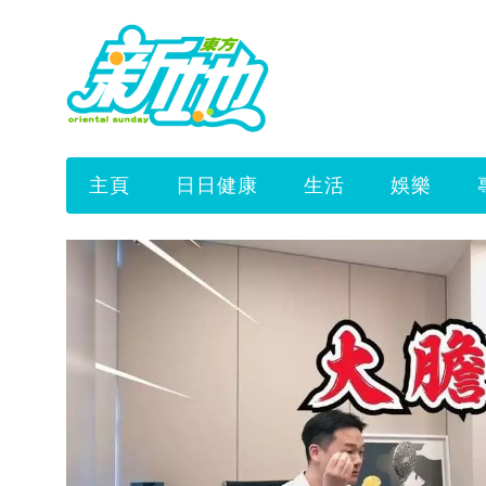
主頁
日日健康
生活
娛樂