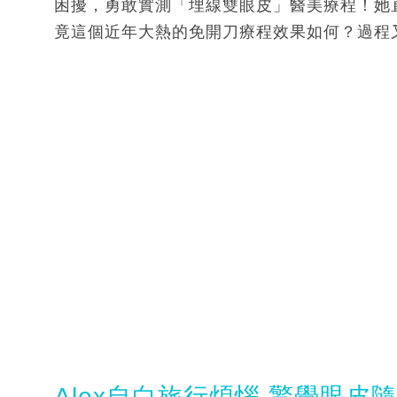
困擾，勇敢實測「埋線雙眼皮」醫美療程！她
竟這個近年大熱的免開刀療程效果如何？過程
Alex自白旅行煩惱 驚覺眼皮