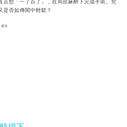
直言想「一了百了」，在局部麻醉下完成手術。究
又是否如傳聞中輕鬆？
廣告
隨時塌下