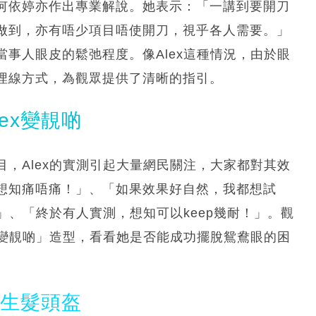
何依婷亦作出專業解說。她表示：「一講到要開刀
做到，亦有唔少項目唔使開刀，視乎各人需要。」
事人眼皮的鬆弛程度。像Alex這種情況，由於眼
埋線方式，為觀眾提供了清晰的指引。
ex變靚啲
，Alex的實測引起大量網民關注，大家都對其效
想知痛唔痛！」、「如果效果好自然，我都想試
」、「終於有人實測，想知可以keep幾耐！」。觀
「變靚啲」造型，看看她是否能成功擺脫鴛鴦眼的困
光生髮頭盔