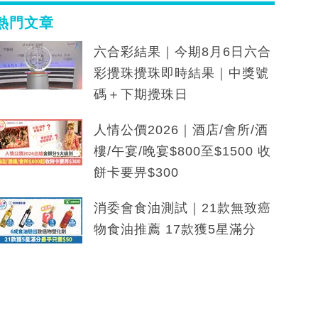
熱門文章
六合彩結果｜今期8月6日六合
彩攪珠攪珠即時結果｜中獎號
碼＋下期攪珠日
人情公價2026｜酒店/會所/酒
樓/午宴/晚宴$800至$1500 收
餅卡要畀$300
消委會食油測試｜21款無致癌
物食油推薦 17款獲5星滿分