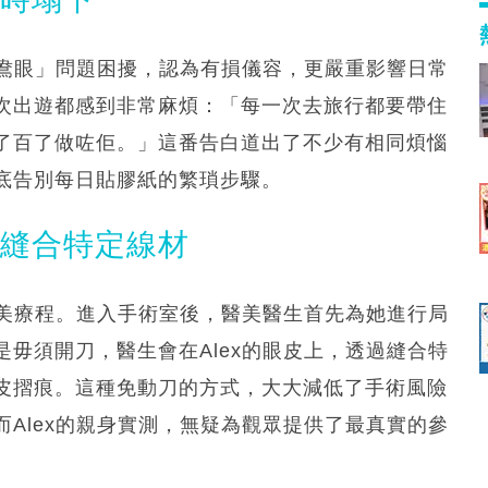
鴛鴦眼」問題困擾，認為有損儀容，更嚴重影響日常
次出遊都感到非常麻煩：「每一次去旅行都要帶住
了百了做咗佢。」這番告白道出了不少有相同煩惱
底告別每日貼膠紙的繁瑣步驟。
皮縫合特定線材
醫美療程。進入手術室後，醫美醫生首先為她進行局
毋須開刀，醫生會在Alex的眼皮上，透過縫合特
皮摺痕。這種免動刀的方式，大大減低了手術風險
Alex的親身實測，無疑為觀眾提供了最真實的參