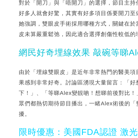
對於「開刀」與「唔開刀」的選擇，節目主持
好多人就會好驚，其實有好多項目係要開刀至
她強調，雙眼皮手術採用哪種方式，關鍵在於當
皮未算嚴重鬆弛，因此適合選擇創傷性較低的
網民好奇埋線效果 敲碗等睇Al
由於「埋線雙眼皮」是近年非常熱門的醫美項目
果感到非常好奇。討論區湧現大量留言：「好
下！」、「等睇Alex變靚啲！想睇前後對比！
眾們都熱切期待節目播出，一睹Alex術後的
擾。
限時優惠：美國FDA認證 激