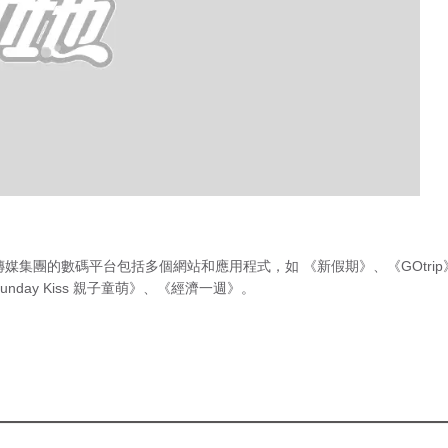
傳媒集團的數碼平台包括多個網站和應用程式，如
《新假期》
、
《GOtri
unday Kiss 親子童萌》
、
《經濟一週》
。
急症室輪
候時間
（最後更新時間 2026年8月7日 上
星都盛裝打扮出
午11時45分）
紅地氈、一套上台