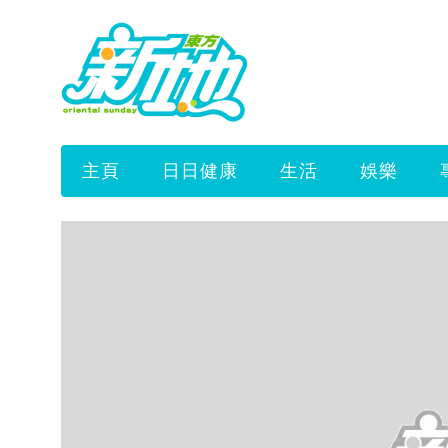
主頁
日日健康
生活
娛樂