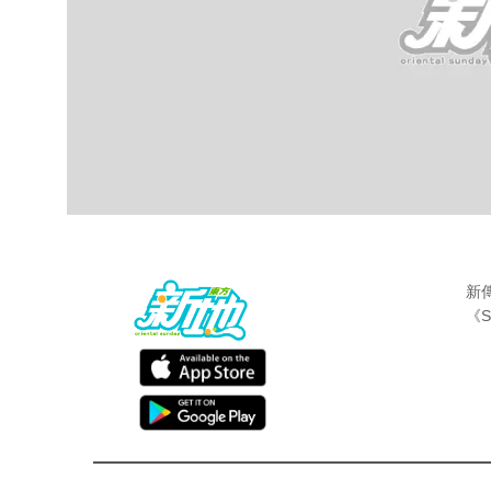
新
《S
最新娛聞
東方新地編輯部
Apr 16 2018
第37屆香港電影
金像獎
完美落幕，各位明
席，不少女明星甚至準備兩套晚裝，一套走