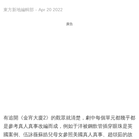
東方新地編輯部
Apr 20 2022
廣告
有追開《金宵大廈2》的觀眾就清楚，劇中每個單元都幾乎都
是參考真人真事改編而成，例如于洋被鋼飲管插穿眼珠是英
國案例、伍詠薇蘇皓兒母女參照美國真人真事、趙頌茹的故