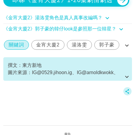
《金宵大廈2》湯洛雯角色是真人真事改編嗎？
《金宵大廈2》郭子豪的韓仔look是參照那一位韓星？
關鍵詞
金宵大廈2
湯洛雯
郭子豪
黎倩儀
撰文：東方新地
圖片來源：
IG@0529.jihoon.ig
、IG@arnoldkwokk、
IG@kungkaty、《金宵大廈2》劇照、YouTube@myTV
SUPER截圖、IG@roxannetong
廣告