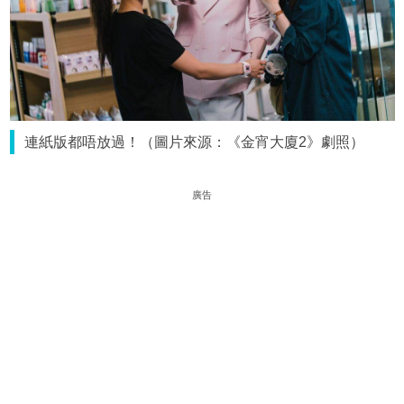
連紙版都唔放過！（圖片來源：《金宵大廈2》劇照）
廣告