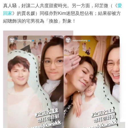
真人騷，好讓二人共度甜蜜時光。另一方面，邱芷微（《
愛
回家
》的賈名媛）同樣亦對Kim迷戀及想佔有；結果卻被方
紹聰飾演的宅男視為「換臉」對象！