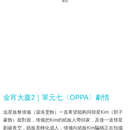
廣告
金宵大廈2｜單元七〈OPPA〉劇情
追星族黎倩儀（湯洛雯飾）一直希望能夠同韓星Kim（郭子
豪飾）面對面，倩儀把Kim的紙板人帶回家，及後一道彗星
劃破夜空，紙板竟轉化成人，倩儀向紙板Kim騙稱正在拍攝