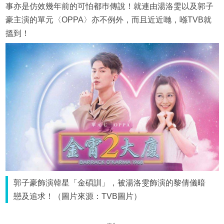
事亦是仿效幾年前的可怕都巿傳說！就連由湯洛雯以及郭子
豪主演的單元〈OPPA〉亦不例外，而且近近哋，喺TVB就
搵到！
郭子豪飾演韓星「金碩訓」，被湯洛雯飾演的黎倩儀暗
戀及追求！（圖片來源：TVB圖片）