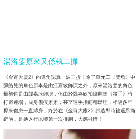
湯洛雯原來又係執二攤
《金宵大廈2》的選角認真一波三折！除了單元二〈雙魚〉中
蘇皓兒的角色原本是由江嘉敏飾演之外，原來湯洛雯的角色
最初也是由龔嘉欣飾演，但由於龔嘉欣拍攝劇集《殺手》時
打戲連場，成身傷痕累累，甚至連手指筋都斷埋，相隔多年
原來傷患一直纏身，終於在《金宵大廈2》試造型時被逼忍痛
辭演，是她入行以嚟第一次推劇，大感可惜！