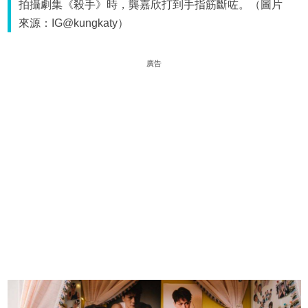
拍攝劇集《殺手》時，龔嘉欣打到手指筋斷咗。（圖片
來源：IG@kungkaty）
廣告