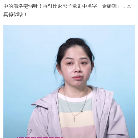
中的湯洛雯弱呀！再對比返郭子豪劇中名字「金碩訓」，又
真係似啵！