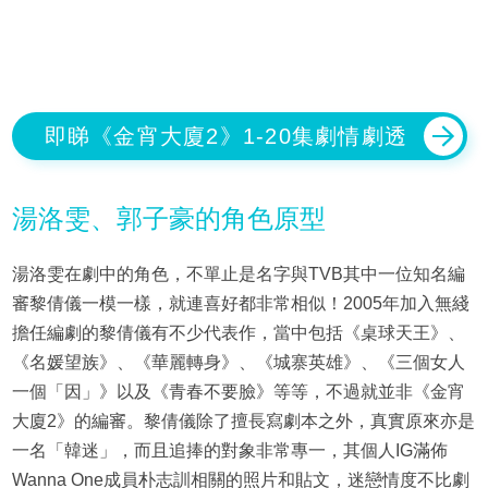
即睇《金宵大廈2》1-20集劇情劇透
湯洛雯、郭子豪的角色原型
湯洛雯在劇中的角色，不單止是名字與TVB其中一位知名編
審黎倩儀一模一樣，就連喜好都非常相似！2005年加入無綫
擔任編劇的黎倩儀有不少代表作，當中包括《桌球天王》、
《名媛望族》、《華麗轉身》、《城寨英雄》、《三個女人
一個「因」》以及《青春不要臉》等等，不過就並非《金宵
大廈2》的編審。黎倩儀除了擅長寫劇本之外，真實原來亦是
一名「韓迷」，而且追捧的對象非常專一，其個人IG滿佈
Wanna One成員朴志訓相關的照片和貼文，迷戀情度不比劇