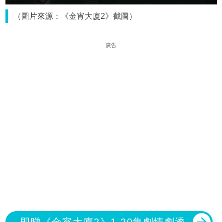
（圖片來源：《金宵大廈2》截圖）
廣告
即睇《金宵大廈2》1-20集劇情劇透