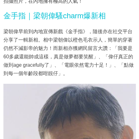
拍攝照片，在內地擁有極高的人氣！
金手指｜梁朝偉騷charm爆新相
梁朝偉早前到內地宣傳新戲《金手指》，隨後亦在社交平台
分享了一輯新相。相中梁朝偉以橙色毛衣示人，簡單的穿著
仍然不減影帝的魅力！而新相亦獲網民留言大讚：「我要是
60多歲還能帥成這樣，真是做夢都要笑醒」、「偉仔真正的
做到age gracefully了」、「電眼依然電力十足！」、「點做
到每一個年齡段都咁靚仔」。