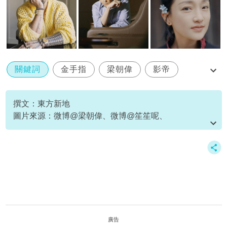
關鍵詞
金手指
梁朝偉
影帝
鄒笙羽
撰文：東方新地
圖片來源：微博@梁朝偉、微博@笙笙呢、
IG@sheng.rain
廣告