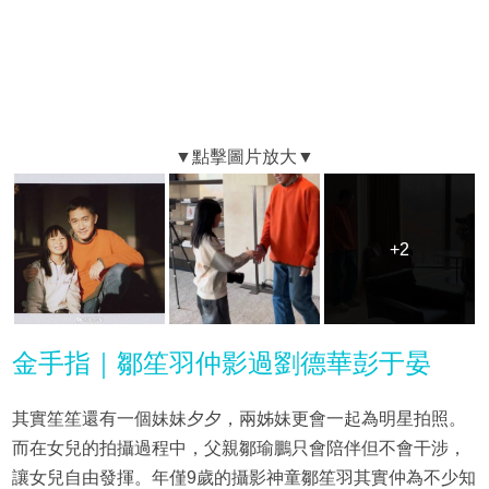
+2
+2
金手指｜鄒笙羽仲影過劉德華彭于晏
其實笙笙還有一個妹妹夕夕，兩姊妹更會一起為明星拍照。
而在女兒的拍攝過程中，父親鄒瑜鵬只會陪伴但不會干涉，
讓女兒自由發揮。年僅9歲的攝影神童鄒笙羽其實仲為不少知