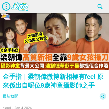
金手指｜梁朝偉微博新相極有feel 原
來係出自呢位9歲神童攝影師之手
最新娛聞
cloud
Jan 4 2024