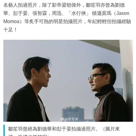
名藝人拍過照片，除了影帝梁朝偉外，鄒笙羽亦曾為劉德
華、彭于晏、張智霖，周迅、「水行俠」 積遜莫瑪（Jason
Momoa）等炙手可熱的明星拍攝照片，年紀輕輕但拍攝經驗
十足！
鄒笙羽曾經為劉德華和彭于晏拍攝過照片。（圖片來