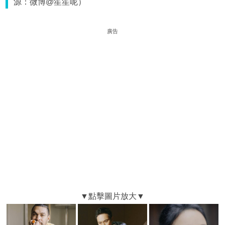
源：微博@笙笙呢）
廣告