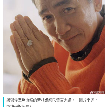
梁朝偉型爆出鏡的新相獲網民留言大讚！（圖片來源：
微博@梁朝偉）