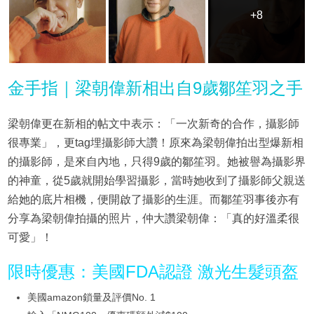
+8
+8
金手指｜梁朝偉新相出自9歲鄒笙羽之手
梁朝偉更在新相的帖文中表示：「一次新奇的合作，攝影師
很專業」，更tag埋攝影師大讚！原來為梁朝偉拍出型爆新相
的攝影師，是來自內地，只得9歲的鄒笙羽。她被譽為攝影界
的神童，從5歲就開始學習攝影，當時她收到了攝影師父親送
給她的底片相機，便開啟了攝影的生涯。而鄒笙羽事後亦有
分享為梁朝偉拍攝的照片，仲大讚梁朝偉：「真的好溫柔很
可愛」！
限時優惠：美國FDA認證 激光生髮頭盔
美國amazon鎖量及評價No. 1