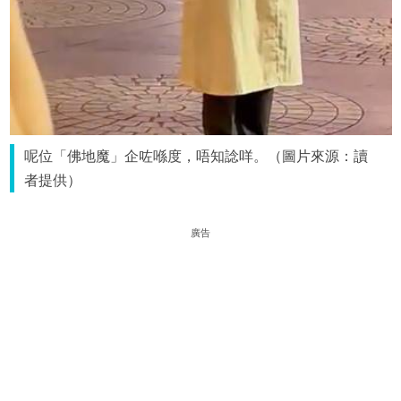
呢位「佛地魔」企咗喺度，唔知諗咩。（圖片來源：讀
者提供）
廣告