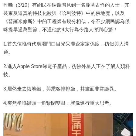
昨晚（3/10）有網民在銅鑼灣見到一名穿著古怪的人士，其
裝束及逼真的特技化妝與《哈利波特》中的佛地魔，以及
《普羅米修斯》中的工程師有幾分相似，令不少網民認為係
咪提早過萬聖節，不過他的4大行為令路人睇到心驚！
1.首先佢喺時代廣場門口目光呆滯企定定係度，彷似與人溝
通。
2.進入Apple Store睇電子產品，彷彿外星人正在了解人類科
技。
3.居然走去搭地鐵，與乘客排排坐，其畫面非常詭異。
4.突然坐喺街頭一角緊閉雙眼，就像進行重大思考。