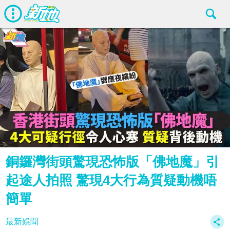
銅鑼灣街頭驚現恐怖版「佛地魔」引
起途人拍照 驚現4大行為質疑動機唔
簡單
最新娛聞