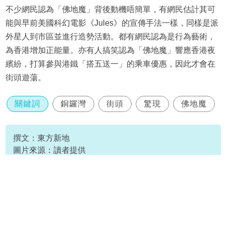
不少網民認為「佛地魔」背後動機唔簡單，有網民估計其可
能與早前美國科幻電影《Jules》的宣傳手法一樣，同樣是派
外星人到市區並進行造勢活動。都有網民認為是行為藝術，
為香港增加正能量。亦有人搞笑認為「佛地魔」響應香港夜
繽紛，打算參與港鐵「搭五送一」的乘車優惠，因此才會在
街頭遊蕩。
關鍵詞
銅鑼灣
街頭
驚現
佛地魔
撰文：東方新地
圖片來源：讀者提供