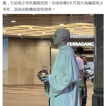
魔，引起唔少市民圍觀拍照！但係佢嘅4大可疑行為嚇親唔少
市民，認為佢動機相當唔簡單！