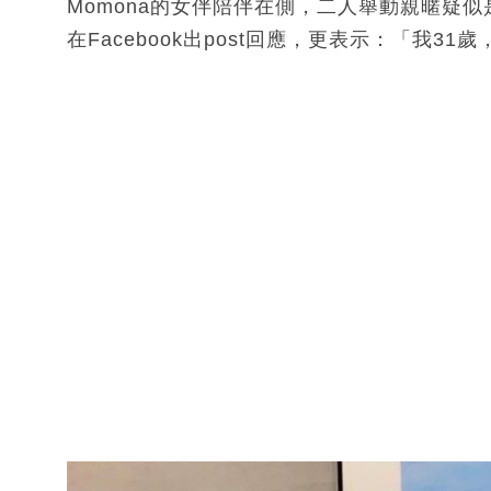
Momona的女伴陪伴在側，二人舉動親暱疑
在Facebook出post回應，更表示：「我3