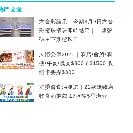
熱門文章
六合彩結果｜今期8月6日六合
彩攪珠攪珠即時結果｜中獎號
碼＋下期攪珠日
人情公價2026｜酒店/會所/酒
樓/午宴/晚宴$800至$1500 收
餅卡要畀$300
消委會食油測試｜21款無致癌
物食油推薦 17款獲5星滿分