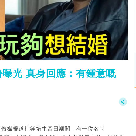
曝光 真身回應：有鍾意嘅
有傳媒報道指鍾培生留日期間，有一位名叫