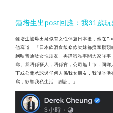
鍾培生出post回應：我31歲
鍾培生被爆出疑似有女性伴遊日本後，他在Facebo
他寫道：「日本飲酒食飯條條架妹都攬頭攬頸
到唔普通嘅女性朋友。再講我私事關大家咩事，我想
睇。我唔係藝人，唔係官，公司無上市，同咩人
下或公開承認過任何人係我女朋友，我喺香港
寫，影響我私生活，謝謝。」