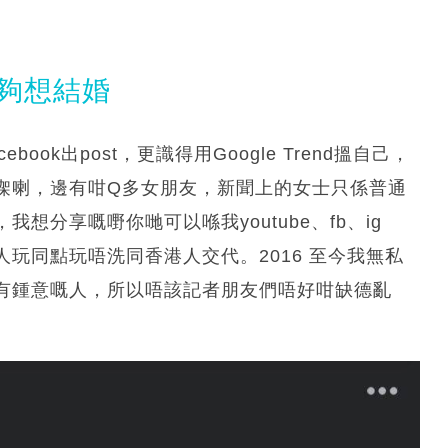
玩夠想結婚
ok出post，更識得用Google Trend搵自己，
㗎喇，邊有咁Q多女朋友，新聞上的女士只係普通
分享嘅嘢你哋可以喺我youtube、fb、ig
玩同點玩唔洗同香港人交代。2016 至今我無私
有鍾意嘅人，所以唔該記者朋友們唔好咁缺德亂