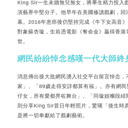
King Sir一生未婚無兒無女，將畢生精力
演藝界中堅分子。他早年在美國修讀戲劇，回
幕。2016年患癌後仍堅持完成《牛下女高音
對象蘇杏璇，生前憑電影《奪命金》贏得香港電
世。
網民紛紛悼念感嘆一代大師終
消息傳出後大批網民湧入社交平台留言悼念，不少
家」、「89歲走得安詳都算有福」。亦有網
仔女，所有愛都畀咗舞台」、「同璇姐嗰段緋
則分享King Sir昔日年輕照片，驚嘆「後
是將一切奉獻給了戲劇藝術。