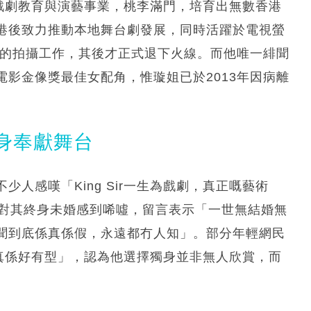
投入戲劇教育與演藝事業，桃李滿門，培育出無數香港
港後致力推動本地舞台劇發展，同時活躍於電視螢
》的拍攝工作，其後才正式退下火線。而他唯一緋聞
影金像獎最佳女配角，惟璇姐已於2013年因病離
身奉獻舞台
人感嘆「King Sir一生為戲劇，真正嘅藝術
民對其終身未婚感到唏噓，留言表示「一世無結婚無
聞到底係真係假，永遠都冇人知」。部分年輕網民
生時真係好有型」，認為他選擇獨身並非無人欣賞，而