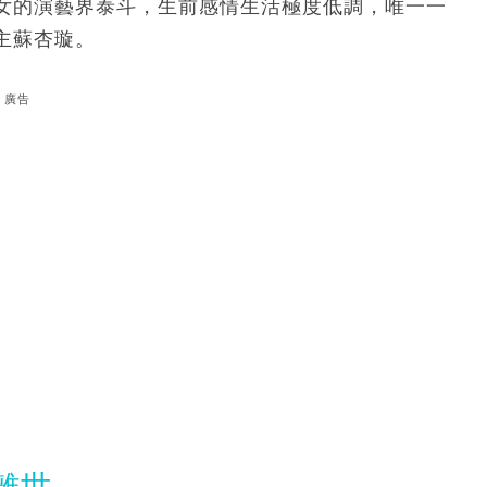
女的演藝界泰斗，生前感情生活極度低調，唯一一
主蘇杏璇。
廣告
離世