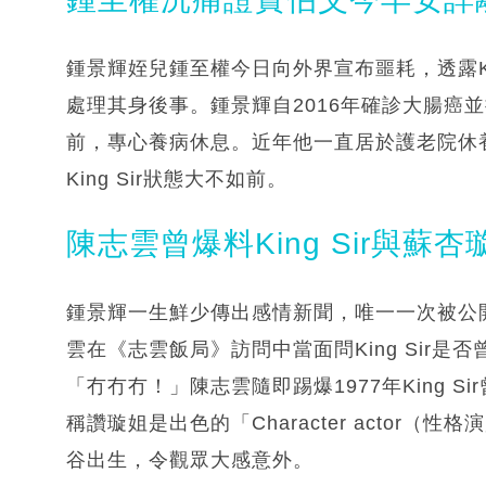
鍾景輝姪兒鍾至權今日向外界宣布噩耗，透露Ki
處理其身後事。鍾景輝自2016年確診大腸癌
前，專心養病休息。近年他一直居於護老院休
King Sir狀態大不如前。
陳志雲曾爆料King Sir與
鍾景輝一生鮮少傳出感情新聞，唯一一次被公開
雲在《志雲飯局》訪問中當面問King Sir是否
「冇冇冇！」陳志雲隨即踢爆1977年King Si
稱讚璇姐是出色的「Character actor（性
谷出生，令觀眾大感意外。