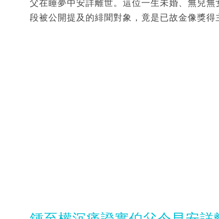
父在睡夢中安詳離世。這位一生未婚、無兒無
段被公開提及的緋聞對象，竟是已故金像獎得
鍾至權沉痛證實伯父今早安詳