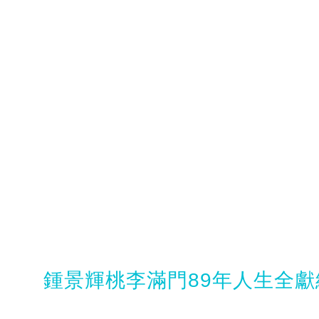
鍾景輝桃李滿門89年人生全