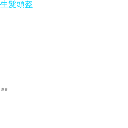
光生髮頭盔
廣告