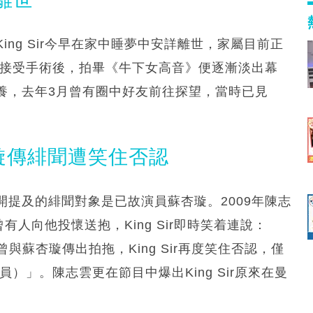
ng Sir今早在家中睡夢中安詳離世，家屬目前正
並接受手術後，拍畢《牛下女高音》便逐漸淡出幕
養，去年3月曾有圈中好友前往探望，當時已見
蘇杏璇傳緋聞遭笑住否認
提及的緋聞對象是已故演員蘇杏璇。2009年陳志
曾有人向他投懷送抱，King Sir即時笑着連說：
r曾與蘇杏璇傳出拍拖，King Sir再度笑住否認，僅
格演員）」。陳志雲更在節目中爆出King Sir原來在曼