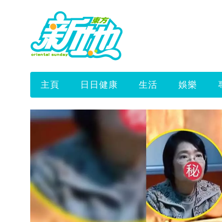
主頁
日日健康
生活
娛樂