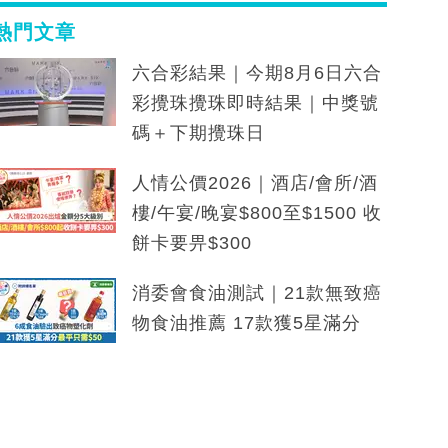
熱門文章
六合彩結果｜今期8月6日六合
彩攪珠攪珠即時結果｜中獎號
碼＋下期攪珠日
人情公價2026｜酒店/會所/酒
樓/午宴/晚宴$800至$1500 收
餅卡要畀$300
消委會食油測試｜21款無致癌
物食油推薦 17款獲5星滿分