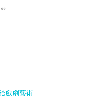
廣告
獻給戲劇藝術