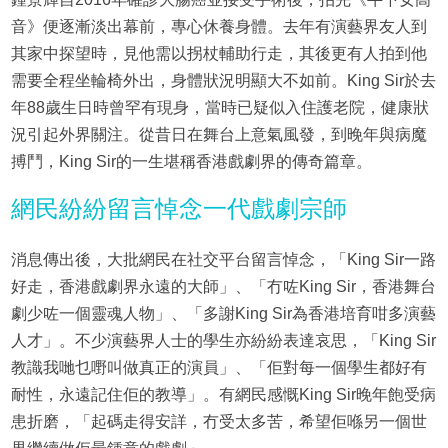
音》便逐漸淡出幕前，專心休養身體。去年有演藝界友人到
其家中探望時，見他需以拐杖輔助行走，其後更有人拍到他
需要全程坐輪椅外出，身體狀況明顯大不如前。King Sir於去
年88歲生日時曾罕有現身，當時已疑似入住護老院，健康狀
況引起外界關注。從昔日在舞台上意氣風發，到晚年與病魔
搏鬥，King Sir的一生堪稱香港戲劇界的傳奇篇章。
網民紛紛留言悼念一代戲劇宗師
消息傳出後，大批網民在社交平台留言悼念，「King Sir一路
好走，香港戲劇界永遠的大師」、「冇咗King Sir，香港舞台
劇少咗一個靈魂人物」、「多謝King Sir為香港培育咁多演藝
人才」。不少演藝界人士的學生亦紛紛表達哀思，「King Sir
教識我哋乜嘢叫做真正的演員」、「佢對每一個學生都好有
耐性，永遠記住佢的教導」。有網民感慨King Sir晚年飽受病
患折磨，「起碼走得安詳，冇受太多苦，希望佢喺另一個世