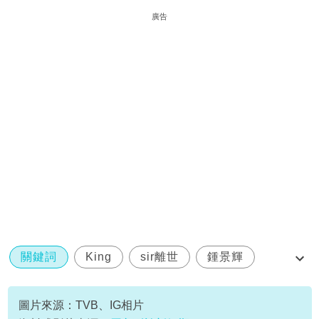
廣告
關鍵詞
King
sir離世
鍾景輝
香港戲劇
圖片來源：TVB、IG相片