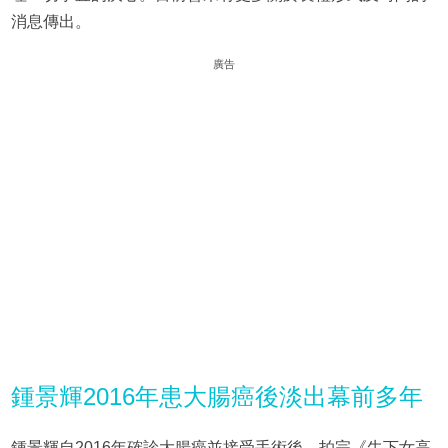
消息傳出。
廣告
鍾景輝2016年患大腸癌後淡出幕前多年
鍾景輝自2016年確診大腸癌並接受手術後，拍完《牛下女高