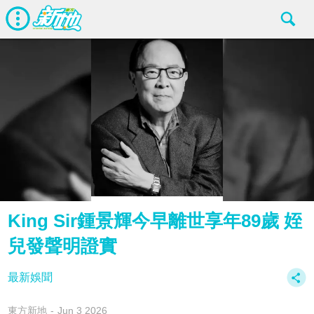
King Sir鍾景輝今早離世享年89歲 姪
兒發聲明證實
最新娛聞
東方新地
Jun 3 2026