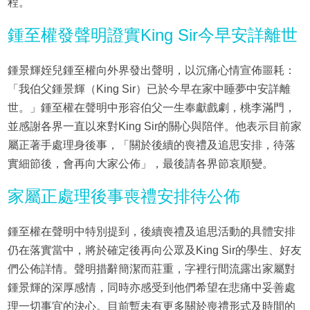
程。
鍾至權發聲明證實King Sir今早安詳離世
鍾景輝姪兒鍾至權向外界發出聲明，以沉痛心情宣佈噩耗：
「我伯父鍾景輝（King Sir）已於今早在家中睡夢中安詳離
世。」鍾至權在聲明中形容伯父一生奉獻戲劇，桃李滿門，
並感謝各界一直以來對King Sir的關心與陪伴。他表示目前家
屬正著手處理身後事，「關於後續的喪禮及追思安排，待落
實細節後，會再向大家公佈」，最後請各界節哀順變。
家屬正處理後事喪禮安排待公佈
鍾至權在聲明中特別提到，後續喪禮及追思活動的具體安排
仍在落實當中，將於確定後再向公眾及King Sir的學生、好友
們公佈詳情。聲明措辭簡潔而莊重，字裡行間流露出家屬對
鍾景輝的深厚感情，同時亦感受到他們希望在悲痛中妥善處
理一切事宜的決心。目前暫未有更多關於喪禮形式及時間的