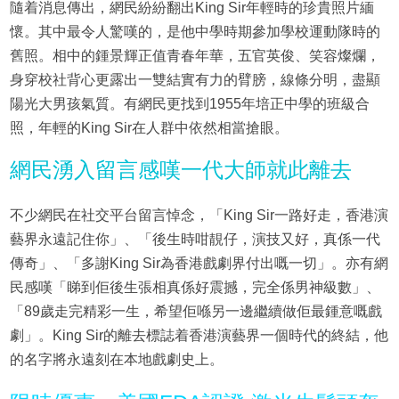
隨着消息傳出，網民紛紛翻出King Sir年輕時的珍貴照片緬
懷。其中最令人驚嘆的，是他中學時期參加學校運動隊時的
舊照。相中的鍾景輝正值青春年華，五官英俊、笑容燦爛，
身穿校社背心更露出一雙結實有力的臂膀，線條分明，盡顯
陽光大男孩氣質。有網民更找到1955年培正中學的班級合
照，年輕的King Sir在人群中依然相當搶眼。
網民湧入留言感嘆一代大師就此離去
不少網民在社交平台留言悼念，「King Sir一路好走，香港演
藝界永遠記住你」、「後生時咁靚仔，演技又好，真係一代
傳奇」、「多謝King Sir為香港戲劇界付出嘅一切」。亦有網
民感嘆「睇到佢後生張相真係好震撼，完全係男神級數」、
「89歲走完精彩一生，希望佢喺另一邊繼續做佢最鍾意嘅戲
劇」。King Sir的離去標誌着香港演藝界一個時代的終結，他
的名字將永遠刻在本地戲劇史上。