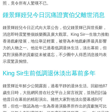
照，竟令所有人驚嘆不已。
鍾景輝姪兒今日沉痛證實伯父離世消息
鍾景輝姪兒今日正式向大眾公告，伯父鍾景輝已與世長辭，
消息即時震驚整個娛樂圈及廣大觀眾。King Sir一生致力推動
香港戲劇發展，地位舉足輕重，被譽為本地戲劇界最具影響
力的人物之一。他近年已過着低調退休生活，淡出幕前，但
其對演藝界的貢獻從未被遺忘，不少圈中人得悉消息後均表
示震驚及惋惜。
King Sir生前低調退休淡出幕前多年
鍾景輝近年鮮少公開露面，過着平靜的退休生活。回顧他87
歲生日時，大批網民曾在社交平台上留言祝賀，並熱烈討論
他昔日在幕前的精彩演出。雖然大家對他淡出螢幕感到可
惜，但也一致認為他一生為香港演藝界所作出的貢獻無可比