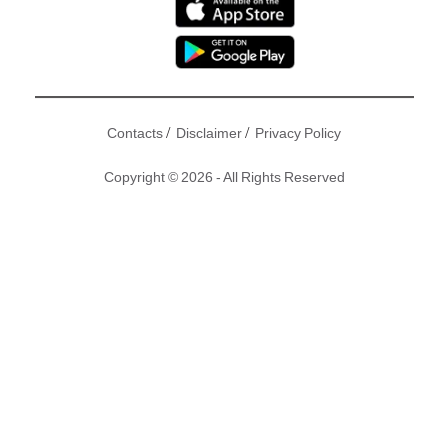
/
/
Contacts
Disclaimer
Privacy Policy
Copyright © 2026 - All Rights Reserved
上星期，藝人
鍾欣潼
（阿嬌）與有台灣「醫界王陽明」之稱嘅
賴弘國（Michael）喺洛杉機五星級酒店舉行婚禮，令呢段異
地戀終能修成正果。近日，就有網民留意到賴弘國前妻，有
「空界林依晨」之稱嘅趙筱葳（Ivy）隔空發表仇恨論，被指言
詞間似乎另有所指。
撰文：東方新地｜圖片：
趙筱葳
instagram