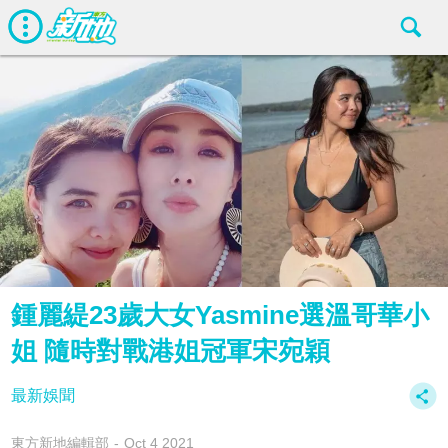
鍾麗緹23歲大女Yasmine選溫哥華小
姐 隨時對戰港姐冠軍宋宛穎
最新娛聞
東方新地編輯部
Oct 4 2021