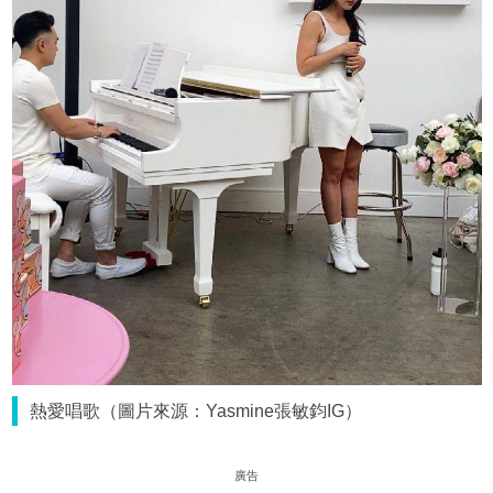
熱愛唱歌（圖片來源：Yasmine張敏鈞IG）
廣告