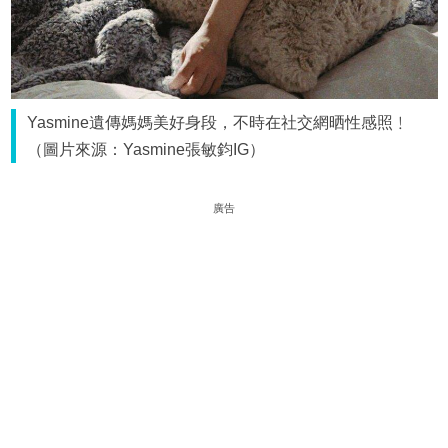
Yasmine遺傳媽媽美好身段，不時在社交網晒性感照﹗
（圖片來源：Yasmine張敏鈞IG）
廣告