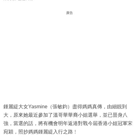
廣告
鍾麗緹大女Yasmine（張敏鈞）盡得媽媽真傳，由細靚到
大，原來她最近參加了溫哥華華裔小姐選舉，並已晉身八
強，當選的話，將有機會明年返港對戰今屆香港小姐冠軍宋
宛穎，照抄媽媽鍾麗緹入行之路﹗