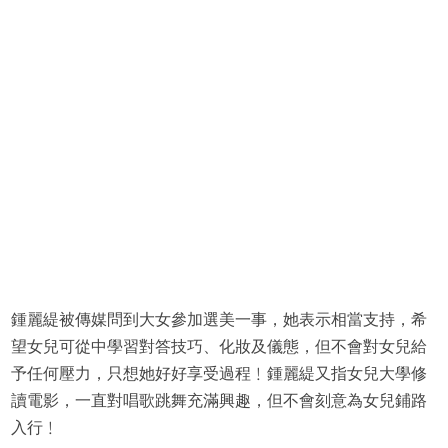
鍾麗緹被傳媒問到大女參加選美一事，她表示相當支持，希
望女兒可從中學習對答技巧、化妝及儀態，但不會對女兒給
予任何壓力，只想她好好享受過程﹗鍾麗緹又指女兒大學修
讀電影，一直對唱歌跳舞充滿興趣，但不會刻意為女兒鋪路
入行﹗