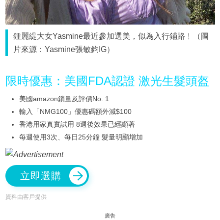
鍾麗緹大女Yasmine最近參加選美，似為入行鋪路﹗（圖
片來源：Yasmine張敏鈞IG）
限時優惠：美國FDA認證 激光生髮頭盔
美國amazon鎖量及評價No. 1
輸入「NMG100」優惠碼額外減$100
香港用家真實試用 8週後效果已經顯著
每週使用3次、每日25分鐘 髮量明顯增加
立即選購
資料由客戶提供
廣告