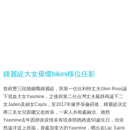
鍾麗緹大女毋懼bikini移位任影
曾經歷三段婚姻嘅鍾麗緹，與第一任比利時丈夫Glen Ross誕
下混血大女Yasmine，之後與第二任台灣丈夫嚴錚再誕下二
女Jaden及細女Cayla，至2017年嫁畀張倫碩後，鍾麗緹決定
將三名女兒跟繼父改姓張，一家人亦相處融洽。雖然
Yasmine去年因肺炎疫情未有現身陪媽媽過50歲生日，但依
然遠洋送上祝福，身處加拿大的Yasmine，晒出在Lac Saint-