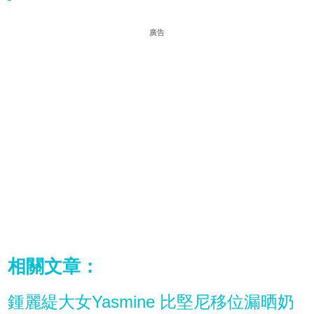
廣告
相關文章：
鍾麗緹大女Yasmine 比堅尼移位漏晒奶