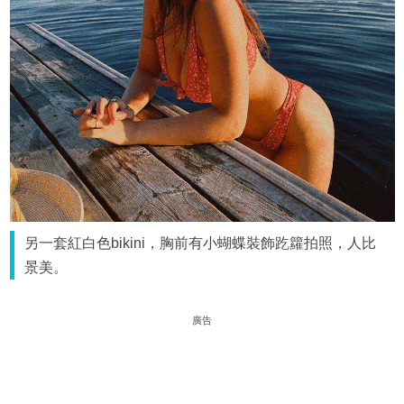
另一套紅白色bikini，胸前有小蝴蝶裝飾趷籮拍照，人比
景美。
廣告