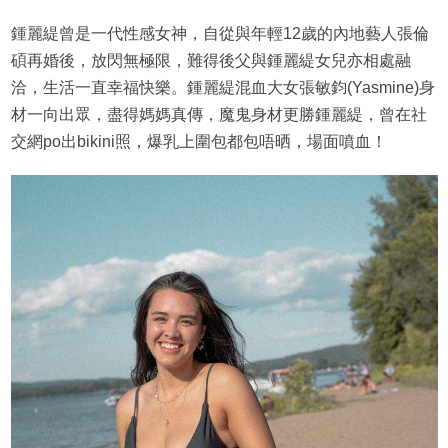
鍾麗緹曾是一代性感女神，自從與年輕12歲的內地藝人張倫
碩再婚後，放閃無極限，難得後父與鍾麗緹女兒亦相處融
洽，生活一直幸福快樂。鍾麗緹混血大女張敏鈞(Yasmine)身
材一向出眾，盡得媽媽真傳，魔鬼身材更勝鍾麗緹，曾在社
交網po出bikini照，爆乳上圍包都包唔晒，場面噴血！