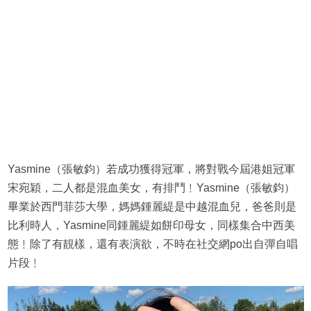
Yasmine（張敏鈞）若成功獲得冠軍，將對戰今屆港姐冠軍
宋宛穎，二人都是混血美女，有排鬥﹗Yasmine（張敏鈞）
畢業於西門菲莎大學，媽媽鍾麗緹是中越混血兒，爸爸則是
比利時人，Yasmine同鍾麗緹如餅印母女，同樣集合中西美
態﹗除了有靚樣，還有表演欲，不時在社交網po出自彈自唱
片段﹗