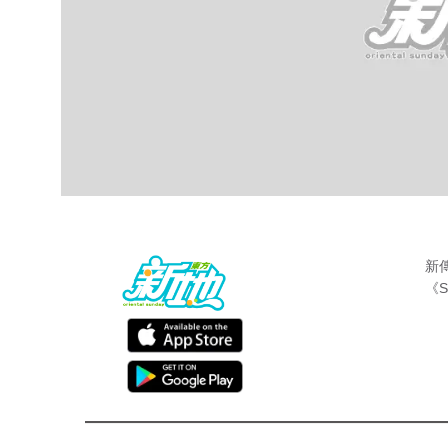
新
《S
最新娛聞
東方新地編輯部
May 19 2017
無綫劇集《不懂撒嬌的女人》熱播，有久違
歸，另外王浩信和唐詩詠呢一對sweet到