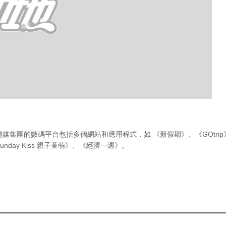
傳媒集團的數碼平台包括多個網站和應用程式，如
《新假期》
、
《GOtri
unday Kiss 親子童萌》
、
《經濟一週》
。
急症室輪
候時間
（最後更新時間 2026年8月7日 上
的林文龍和宣萱回
午1時00分）
爆，飾演大老闆游