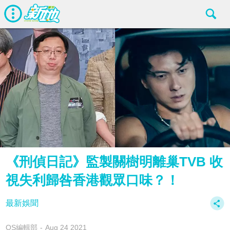
《刑偵日記》監製關樹明離巢TVB 收
視失利歸咎香港觀眾口味？！
最新娛聞
OS編輯部
Aug 24 2021