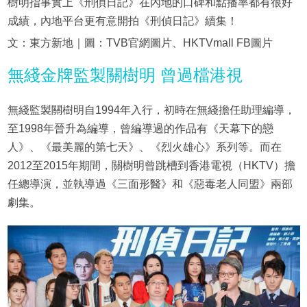
樹明指事實上《刑偵日記》在內地的口碑和點播率都有很好
成績，內地平台更有意開拍《刑偵日記》續集！
文：東方新地｜圖：TVB官網圖片、HKTVmall FB圖片
無綫金牌監製關樹明 曾過檔港視
無綫監製關樹明自1994年入行，初時在無綫擔任助理編導，
至1998年晉升為編導，曾編導過的作品有《天幕下的戀
人》、《最美麗的第七天》、《烈火雄心》系列等。而在
2012至2015年期間，關樹明曾跳槽到香港電視（HKTV）擔
任總導演，並執導過《三面形醫》和《惡毒老人同盟》兩部
劇集。