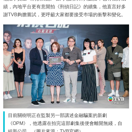
績，內地平台更有意開拍《刑偵日記》的續集，他直言好多
謝TVB夠膽嘗試，更呼籲大家都要接受巿場的衝擊和變化。
目前關樹明正在監製另一部講述金融騙案的新劇
《OPM》，他透露在拍完這部劇集後便會離開無綫，自
組新公司。（圖片來源：TVB官網）