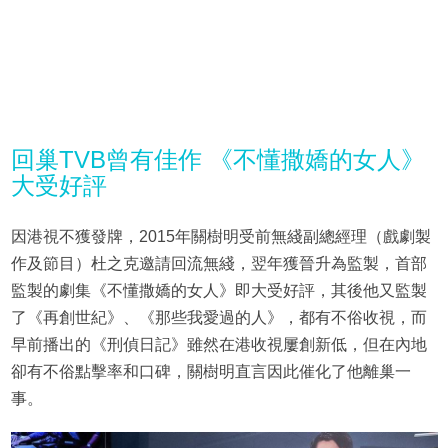
回巢TVB曾有佳作 《不懂撒嬌的女人》
大受好評
因港視不獲發牌，2015年關樹明受前無綫副總經理（戲劇製
作及節目）杜之克邀請回流無綫，翌年獲晉升為監製，首部
監製的劇集《不懂撒嬌的女人》即大受好評，其後他又監製
了《再創世紀》、《那些我愛過的人》，都有不俗收視，而
早前播出的《刑偵日記》雖然在港收視屢創新低，但在內地
卻有不俗點擊率和口碑，關樹明直言因此催化了他離巢一
事。