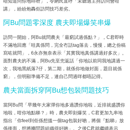
唔知道問你地咩嘢」，令網民直呼「未聽過主持訪問會咁
講」，紛紛炮轟佢訪問技巧差劣。
阿Bu問題零深度 農夫即場爆笑串爆
訪問一開始，阿Bu就問農夫「最窮試過係點？」，C君即時
不滿地回應「哇真係問，完全冇話tag落去，慢慢，總之份稿
寫咗就問」，6永亦無奈表示「其實我地真係講過好多次」。
面對農夫的不滿，阿Bu先至兜返話「你地以前同我地講過一
次，我地黑紙落7仔，第二期，就係你地做封面，題目就係
窮」，但明顯準備不足，連自己問過咩都唔記得。
農夫當面拆穿阿Bu想包裝問題技巧
當阿Bu問「早幾年大家彈你地多過讚你地啦，近排就盛讚你
地啦，咁你地點睇？」時，農夫即刻爆笑，C君更加九串地
指出「你feel到佢係想搵一個tag包裝好啲，將個『點睇』放
係後面，想將嗰問題組織得好啲」。之後C君就繼續表示