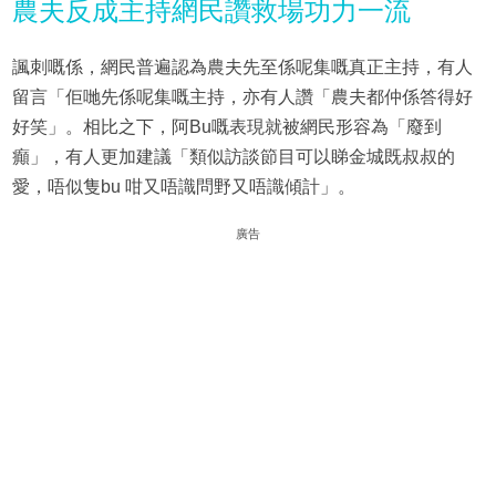
農夫反成主持網民讚救場功力一流
諷刺嘅係，網民普遍認為農夫先至係呢集嘅真正主持，有人
留言「佢哋先係呢集嘅主持，亦有人讚「農夫都仲係答得好
好笑」。相比之下，阿Bu嘅表現就被網民形容為「廢到
癲」，有人更加建議「類似訪談節目可以睇金城既叔叔的
愛，唔似隻bu 咁又唔識問野又唔識傾計」。
廣告