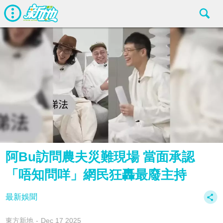
阿Bu訪問農夫災難現場 當面承認
「唔知問咩」網民狂轟最廢主持
最新娛聞
東方新地
Dec 17 2025