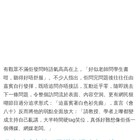
有觀眾不滿佢發問時語氣高高在上，「好似老師問學生書
咁，聽得好唔舒服」。不少人指出，佢問完問題後往往任由
嘉賓自行發揮，既唔追問亦唔接話，互動近乎零，隨即跳去
下一條問題，令整個訪問流於表面、內容空洞。更有網民狠
嘲節目過分追求形式：「迫嘉賓著白色衫先癲」，直言《會
八十》反而將他的弱點全面放大：「請教授、學者上嚟都變
成主持自己亂講，大半時間硬tag笑位，真係好難想像佢係一
個傳媒、網媒老闆。」