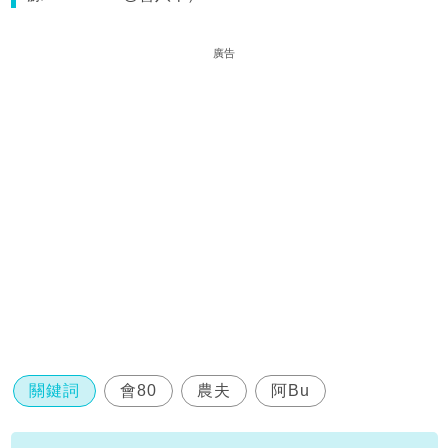
廣告
關鍵詞
會80
農夫
阿Bu