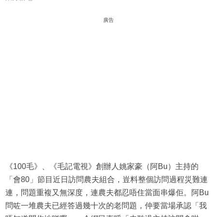
廣告
《100毛》、《毛記電視》創辦人姚家豪（阿Bu）主持的
「會80」節目近日訪問農夫組合，豈料整個訪問過程災難連
連，問題重複又無深度，連農夫都忍唔住當面串爆佢。阿Bu
問咗一堆農夫已經答過幾十次的老問題，仲要當場承認「我