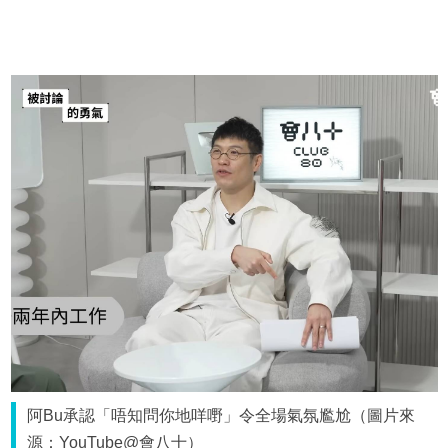
阿Bu承認「唔知問你地咩嘢」令全場氣氛尷尬（圖片來
源：YouTube@會八十）