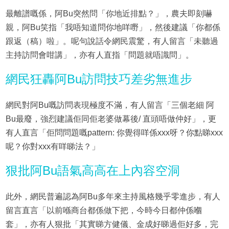
最離譜嘅係，阿Bu突然問「你地近排點？」，農夫即刻嚇
親，阿Bu笑指「我唔知道問你地咩嘢」，然後建議「你都係
跟返（稿）啦」。呢句說話令網民震驚，有人留言「未聽過
主持訪問會咁講」，亦有人直指「問題就唔識問」。
網民狂轟阿Bu訪問技巧差劣無進步
網民對阿Bu嘅訪問表現極度不滿，有人留言「三個老細 阿
Bu最廢，強烈建議佢同佢老婆做幕後/ 直頭唔做仲好」，更
有人直言「佢問問題嘅pattern: 你覺得咩係xxx呀？你點睇xxx
呢？你對xxx有咩睇法？」
狠批阿Bu語氣高高在上內容空洞
此外，網民普遍認為阿Bu多年來主持風格幾乎零進步，有人
留言直言「以前喺商台都係做下把，今時今日都仲係嗰
套」，亦有人狠批「其實睇方健儀、金成好睇過佢好多，完