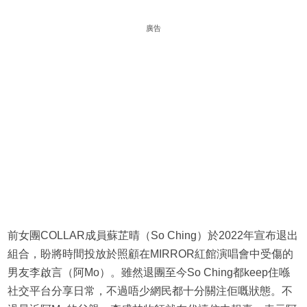
廣告
前女團COLLAR成員蘇芷晴（So Ching）於2022年宣布退出
組合，盼將時間投放於照顧在MIRROR紅館演唱會中受傷的
男友李啟言（阿Mo）。雖然退團至今So Ching都keep住喺
社交平台分享日常，不過唔少網民都十分關注佢嘅狀態。不