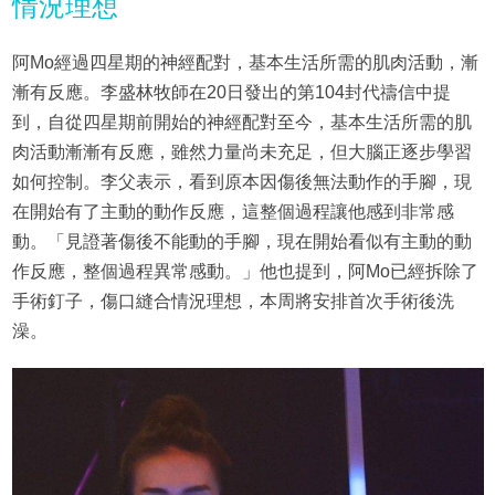
情況理想
阿Mo經過四星期的神經配對，基本生活所需的肌肉活動，漸
漸有反應。李盛林牧師在20日發出的第104封代禱信中提
到，自從四星期前開始的神經配對至今，基本生活所需的肌
肉活動漸漸有反應，雖然力量尚未充足，但大腦正逐步學習
如何控制。李父表示，看到原本因傷後無法動作的手腳，現
在開始有了主動的動作反應，這整個過程讓他感到非常感
動。「見證著傷後不能動的手腳，現在開始看似有主動的動
作反應，整個過程異常感動。」他也提到，阿Mo已經拆除了
手術釘子，傷口縫合情況理想，本周將安排首次手術後洗
澡。