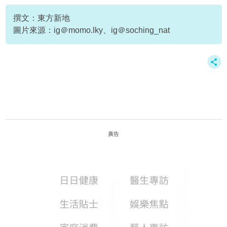
撰文：東方新地
圖片來源：ig＠momo.lky、ig＠soching_nat
廣告