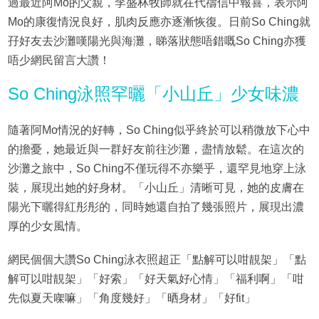
過最近阿Mo的父親，李盛林牧師就在代禱信中報喜，表示阿
Mo的康復情況良好，肌肉反應亦逐漸恢復。日前So Ching就
孖好友去沙灘嘆陽光與海灘，睇落狀態唔錯嘅So Ching亦獲
唔少網民留言大讚！
So Ching泳照罕曬「小山丘」少女味濃
隨著阿Mo情況的好轉，So Ching似乎終於可以稍微放下心中
的擔憂，她最近與一群好友前往沙灘，盡情放鬆。在這次的
沙灘之旅中，So Ching不僅玩得不亦樂乎，還罕見地穿上泳
裝，展現出她的好身材。「小山丘」清晰可見，她的皮膚在
陽光下曬得紅彤彤的，同時她還自拍了幾張照片，展現出濃
厚的少女風情。
網民個個大讚So Ching泳衣照超正「點解可以咁靚架」「點
解可以咁靚架」「好索」「好天氣好心情」「福利啊」「咁
先似夏天㗎嘛」「角度幾好」「晒身材」「好fit」