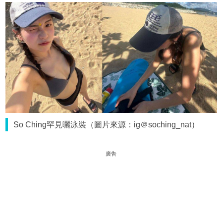
So Ching罕見曬泳裝（圖片來源：ig＠soching_nat）
廣告