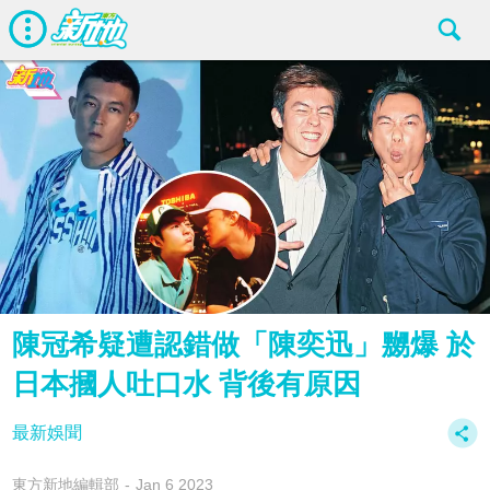
陳冠希疑遭認錯做「陳奕迅」嬲爆 於
日本摑人吐口水 背後有原因
最新娛聞
東方新地編輯部
Jan 6 2023