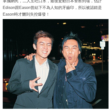
掌摑網民，二人互吐口水，最後驚動日本警察到場，估計
Edison跟Eason曾結下不為人知的牙齒印，所以被認錯是
Eason時才嬲到失控爆發！