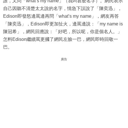
誰，又問「what’s my name」（我叫甚麼名字）。網民表示
自己因聽不清楚太太說的名字，情急下誤說了「陳奕迅」，
Edison即發怒邊罵邊再問「what’s my name」，網友再答
「陳奕迅」，Edison即更加扯火，邊罵邊說：「my name is
陳冠希」，網民回應說：「好吧，所以呢，你是個名人。」
怎料Edison繼續罵更摑了網民左臉一巴，網民即時回敬一
巴。
廣告