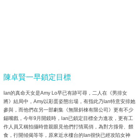
陳卓賢一早鎖定目標
Ian的真命天女是Amy Lo早已有跡可尋，二人在《男排女
將》結局中，Amy以彩蛋姿態出場，有指此乃Ian特意安排她
參與，而他們在另一部劇集《無限斜棟有限公司》更有不少
錫嘴戲，今年9月開鏡時，lan已鎖定目標全力進攻，更有工
作人員又稱拍攝時曾親眼見他們打情罵俏，為對方揼骨、餵
食，行開傾偈等等，原來近水樓台的Ian很快已經攻陷女神