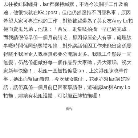
以往被緋聞纏身，Ian都保持緘默，不過今次關乎工作及前
途，他很快就在IG出post，但他仍然堅持不回應私事，原因
希望大家可專注他的工作，對於被踢爆為了與女友Amy Lo拍
拖而賣甩兄弟，他說：「首先，劇集嘅拍攝一早已經完成，
而我請假係早係一個月前請咗，原因係屋企人有事，處理該
事嘅時間係同頒獎禮相撞，對外講話係因工作未能出席係覺
得關乎我屋企人嘅事無必要公開講太多。我嘅工作態度一直
無變，仍然係想做好每一個作品畀大家聽，畀大家睇。祝大
家新年快樂！」花姐一直被指偏愛Ian，上次港姐陳曉華件
事，她出面幫Ian斬纜，今次冧女斷正，花姐亦幫Ian講好說
話，話佢真係一個月前已因家事請假，還確認Ian與Amy Lo
拍拖，繼續有花姐護體，可以攞正牌拍拖囉！
廣告