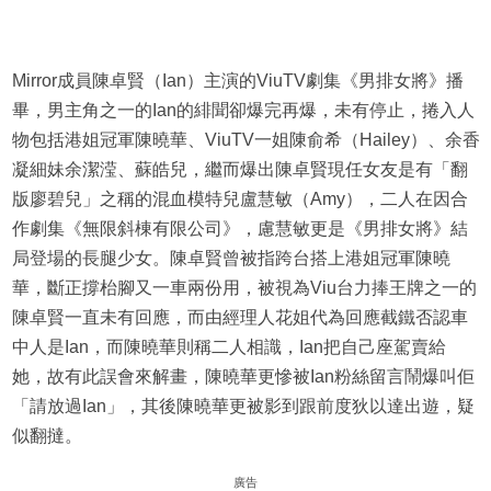
Mirror成員陳卓賢（Ian）主演的ViuTV劇集《男排女將》播
畢，男主角之一的Ian的緋聞卻爆完再爆，未有停止，捲入人
物包括港姐冠軍陳曉華、ViuTV一姐陳俞希（Hailey）、余香
凝細妹余潔滢、蘇皓兒，繼而爆出陳卓賢現任女友是有「翻
版廖碧兒」之稱的混血模特兒盧慧敏（Amy），二人在因合
作劇集《無限斜棟有限公司》，慮慧敏更是《男排女將》結
局登場的長腿少女。陳卓賢曾被指跨台搭上港姐冠軍陳曉
華，斷正撐枱腳又一車兩份用，被視為Viu台力捧王牌之一的
陳卓賢一直未有回應，而由經理人花姐代為回應截鐵否認車
中人是Ian，而陳曉華則稱二人相識，Ian把自己座駕賣給
她，故有此誤會來解畫，陳曉華更慘被Ian粉絲留言鬧爆叫佢
「請放過Ian」，其後陳曉華更被影到跟前度狄以達出遊，疑
似翻撻。
廣告