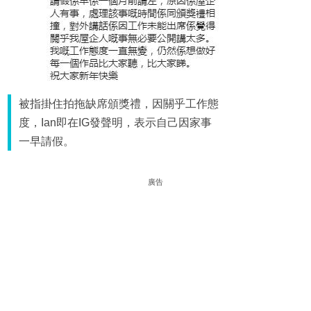
被指掛住拍拖缺席頒獎禮，因關乎工作態
度，Ian即在IG發聲明，表示自己因家事
一早請假。
廣告