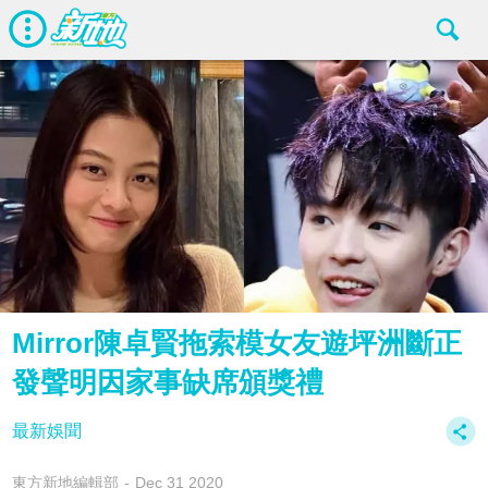
Mirror陳卓賢拖索模女友遊坪洲斷正
發聲明因家事缺席頒獎禮
最新娛聞
東方新地編輯部
Dec 31 2020