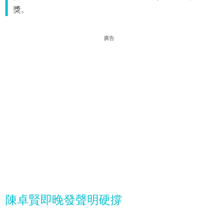
獎。
廣告
陳卓賢即晚發聲明硬撐