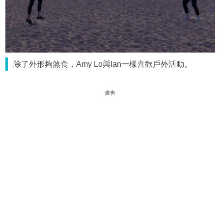
除了外形夠煞食，Amy Lo與Ian一樣喜歡戶外活動。
廣告