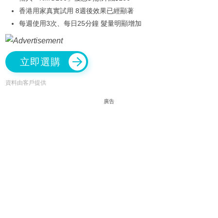
香港用家真實試用 8週後效果已經顯著
每週使用3次、每日25分鐘 髮量明顯增加
立即選購
資料由客戶提供
廣告