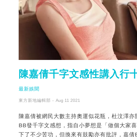
陳嘉倩千字文感性講入行十
最新娛聞
東方新地編輯部
Aug 11 2021
陳嘉倩被網民大數主持奧運似花瓶，杜汶澤亦
BB發千字文感想，指自小夢想是「做個大家
下了不少苦功，但換來有鼓勵亦有批評，嘉倩