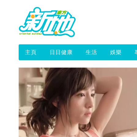
主頁
日日健康
生活
娛樂