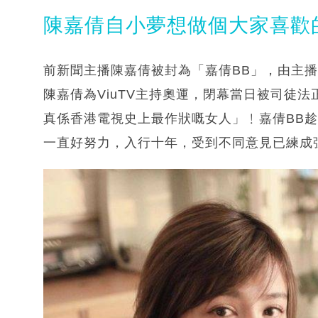
陳嘉倩自小夢想做個大家喜歡
前新聞主播陳嘉倩被封為「嘉倩BB」，由主播
陳嘉倩為ViuTV主持奧運，閉幕當日被司徒法
真係香港電視史上最作狀嘅女人」﹗嘉倩BB
一直好努力，入行十年，受到不同意見已練成