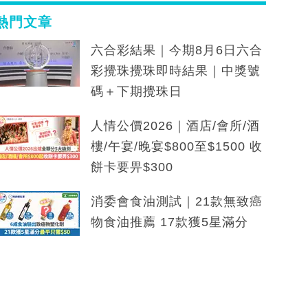
熱門文章
六合彩結果｜今期8月6日六合
彩攪珠攪珠即時結果｜中獎號
碼＋下期攪珠日
人情公價2026｜酒店/會所/酒
樓/午宴/晚宴$800至$1500 收
餅卡要畀$300
消委會食油測試｜21款無致癌
物食油推薦 17款獲5星滿分