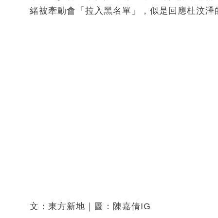
緒被牽動會「拉入黑名單」，似是回應杜汶澤
文：東方新地｜圖：陳嘉倩IG