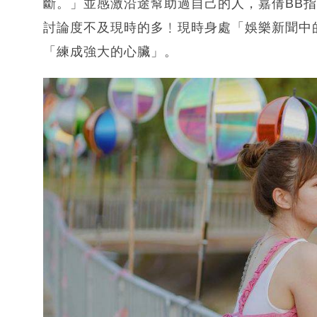
斷。」並感激沿途幫助過自己的人，嘉倩BB
討論度不及現時的多﹗現時身處「娛樂新聞中
「練成強大的心臟」。