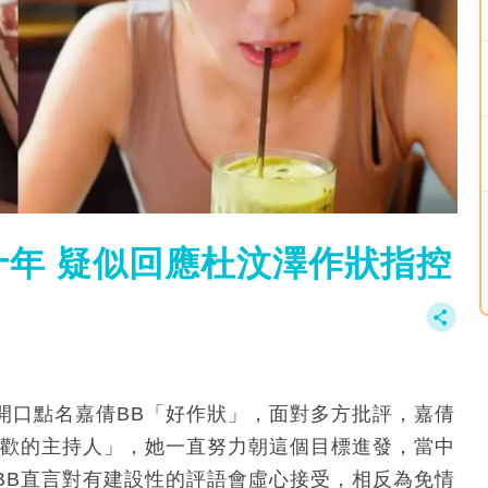
年 疑似回應杜汶澤作狀指控
開口點名嘉倩BB「好作狀」，面對多方批評，嘉倩
喜歡的主持人」，她一直努力朝這個目標進發，當中
BB直言對有建設性的評語會虛心接受，相反為免情