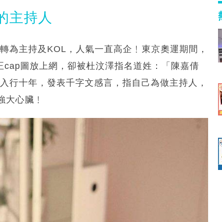
的主持人
轉為主持及KOL，人氣一直高企﹗東京奧運期間，
正cap圖放上網，卻被杜汶澤指名道姓：「陳嘉倩
趁入行十年，發表千字文感言，指自己為做主持人，
強大心臟﹗