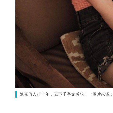
陳嘉倩入行十年，寫下千字文感想﹗（圖片來源：