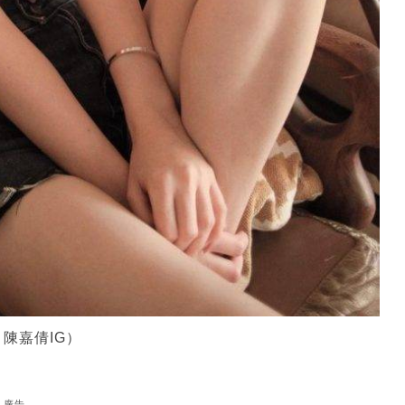
陳嘉倩IG）
廣告