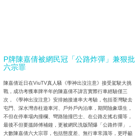
P牌陳嘉倩被網民冠「公路炸彈」兼狠批
六宗罪
陳嘉倩近日在ViuTV真人騷《學神出沒注意》接受駕駛大挑
戰，成功考獲車牌半年的陳嘉倩不諱言實際行車經驗僅三
次，《學神出沒注意》安排她接連串大考驗，包括荃灣駛去
屯門、深水灣赤柱遊車河、戶外戶內泊車，期間險象環生，
不但在停車場內撞欄、彎路險撞巴士、在公路左搖右擺等，
最後不但要搵師傅補鐘，更被網民洗版鬧爆「公路炸彈」，
大數陳嘉倩六大宗罪，包括態度差、無行車常識等，更呼籲