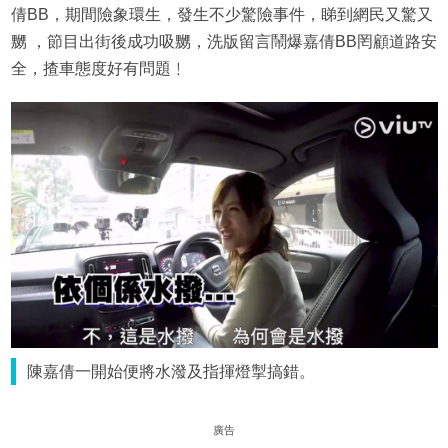
倩BB，期間險象環生，發生不少驚險事件，睇到網民又驚又
嬲 ，節目出街後成功吸嬲，洗版留言鬧爆嘉倩BB罔顧道路安
全，揸車態度好有問題﹗
陳嘉倩一開始便將水潑及指揮燈掣搞錯。
廣告