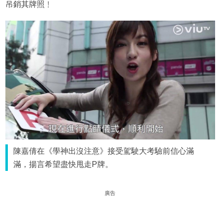
吊銷其牌照﹗
陳嘉倩在《學神出沒注意》接受駕駛大考驗前信心滿
滿，揚言希望盡快甩走P牌。
廣告