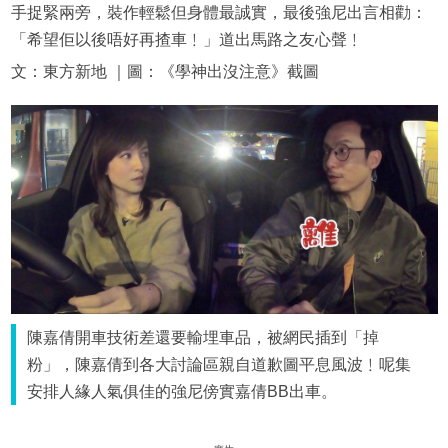
手捉緊兩旁，裝作輕鬆但身體最誠實，最後強尼出言相勸：
「希望佢以後唔好再揸車﹗」道出馬路之友心聲﹗
文：東方新地 ｜圖：《學神出沒注意》截圖
陳嘉倩開車技術差還要輸埋車品，被網民插到「掉
粉」，陳嘉倩到各大討論區親自道歉圖平息風波﹗呢集
安排人緣人氣俱佳的強尼傍實嘉倩BB出車。