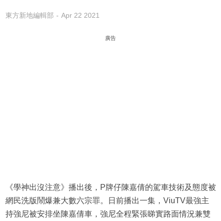
東方新地編輯部
Apr 22 2021
廣告
《學神出沒注意》播出後，P牌仔陳嘉倩的駕車技術及態度被
網民洗版鬧爆兼大數六宗罪。日前播出一集，ViuTV最強主
持強尼被安排坐陳嘉倩車，強尼全程緊張睇實路面情況兼雙