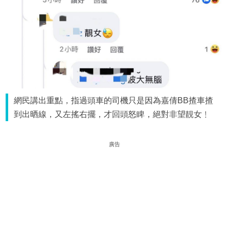
網民講出重點，指過頭車的司機只是因為嘉倩BB揸車揸
到出晒線，又左搖右擺，才回頭怒睥，絕對非望靚女﹗
廣告