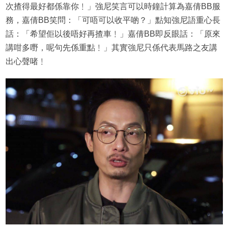
次揸得最好都係靠你﹗」強尼笑言可以時鐘計算為嘉倩BB服
務，嘉倩BB笑問：「可唔可以收平啲？」點知強尼語重心長
話：「希望佢以後唔好再揸車﹗」嘉倩BB即反眼話：「原來
講咁多嘢，呢句先係重點﹗」其實強尼只係代表馬路之友講
出心聲啫﹗