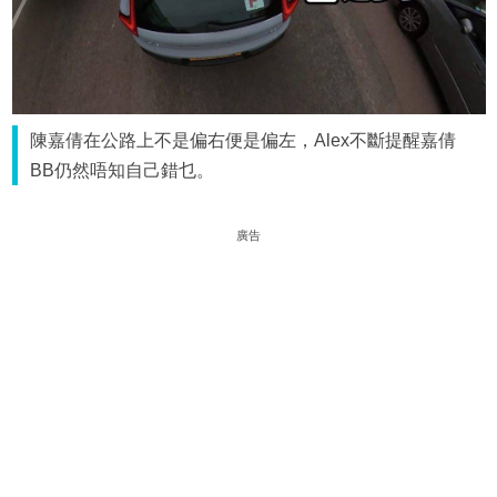
陳嘉倩在公路上不是偏右便是偏左，Alex不斷提醒嘉倩
BB仍然唔知自己錯乜。
廣告