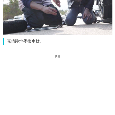
嘉倩跪地學換車軚。
廣告