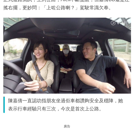
搖右擺，更妙問：「上咗公路喇？」駕駛常識欠奉。
陳嘉倩一直認叻指朋友坐過佢車都讚夠安全及穩陣，她
表示行車經驗只有三次，今次是首次上公路。
廣告