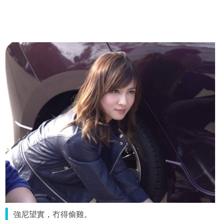
強尼望實，冇得偷雞。