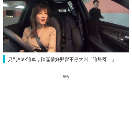
見到Alex追車，陳嘉倩好興奮不停大叫「追星呀﹗」
廣告