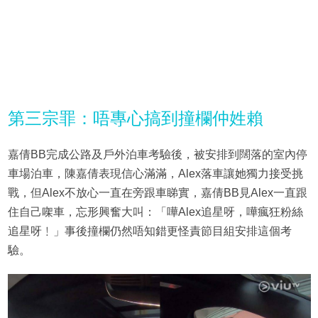
第三宗罪：唔專心搞到撞欄仲姓賴
嘉倩BB完成公路及戶外泊車考驗後，被安排到闊落的室內停
車場泊車，陳嘉倩表現信心滿滿，Alex落車讓她獨力接受挑
戰，但Alex不放心一直在旁跟車睇實，嘉倩BB見Alex一直跟
住自己㗎車，忘形興奮大叫：「嘩Alex追星呀，嘩瘋狂粉絲
追星呀﹗」事後撞欄仍然唔知錯更怪責節目組安排這個考
驗。