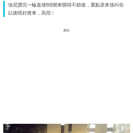
強尼讚完一輪嘉倩BB開車開得不錯後，重點原來係叫佢
以後唔好揸車，高招﹗
廣告