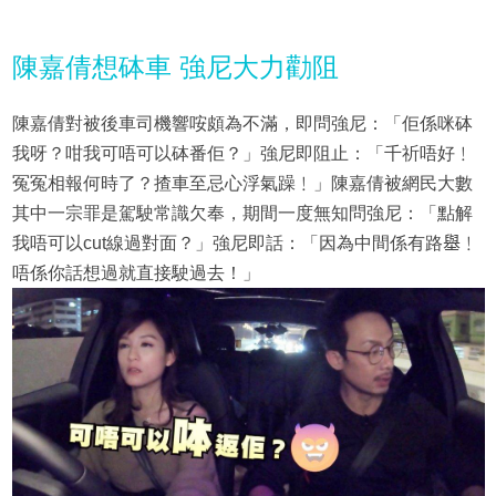
陳嘉倩想砵車 強尼大力勸阻
陳嘉倩對被後車司機響咹頗為不滿，即問強尼：「佢係咪砵
我呀？咁我可唔可以砵番佢？」強尼即阻止：「千祈唔好﹗
冤冤相報何時了？揸車至忌心浮氣躁﹗」陳嘉倩被網民大數
其中一宗罪是駕駛常識欠奉，期間一度無知問強尼：「點解
我唔可以cut線過對面？」強尼即話：「因為中間係有路𡒊﹗
唔係你話想過就直接駛過去！」