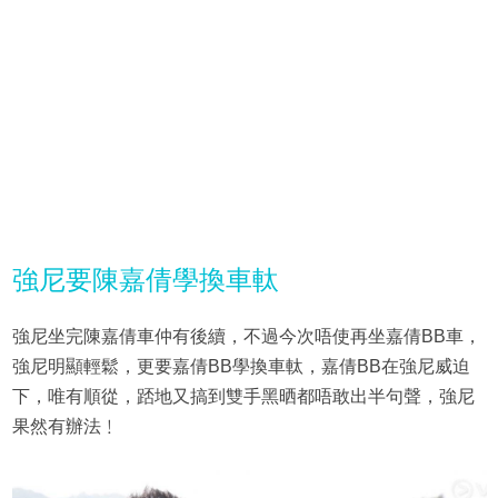
強尼要陳嘉倩學換車軚
強尼坐完陳嘉倩車仲有後續，不過今次唔使再坐嘉倩BB車，
強尼明顯輕鬆，更要嘉倩BB學換車軚，嘉倩BB在強尼威迫
下，唯有順從，踎地又搞到雙手黑晒都唔敢出半句聲，強尼
果然有辦法﹗