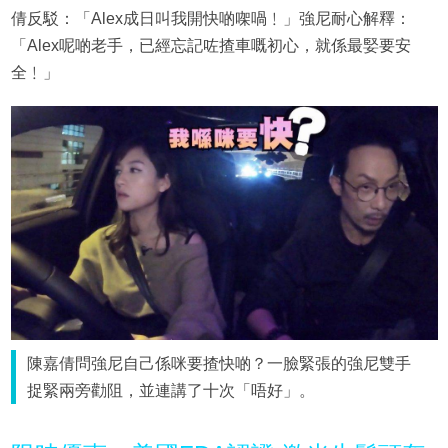
倩反駁：「Alex成日叫我開快啲㗎喎﹗」強尼耐心解釋：
「Alex呢啲老手，已經忘記咗揸車嘅初心，就係最婜要安
全﹗」
陳嘉倩問強尼自己係咪要揸快啲？一臉緊張的強尼雙手
捉緊兩旁勸阻，並連講了十次「唔好」。