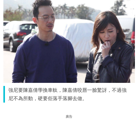
強尼要陳嘉倩學換車軚，陳嘉倩咬唇一臉驚訝，不過強
尼不為所動，硬要佢落手落腳去做。
廣告