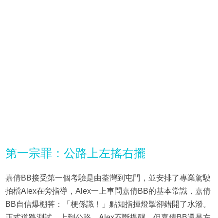
第一宗罪：公路上左搖右擺
嘉倩BB接受第一個考驗是由荃灣到屯門，並安排了專業駕駛
拍檔Alex在旁指導，Alex一上車問嘉倩BB的基本常識，嘉倩
BB自信爆棚答：「梗係識﹗」點知指揮燈掣卻錯開了水潑。
正式道路測試，上到公路，Alex不斷提醒，但嘉倩BB還是左