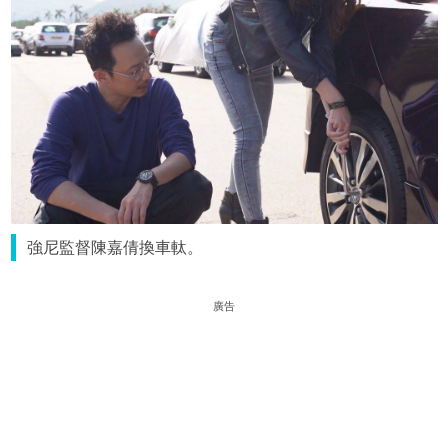
強尼監督陳嘉倩換車軚。
廣告