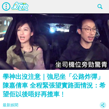
學神出沒注意｜強尼坐「公路炸彈」
陳嘉倩車 全程緊張望實路面情況：希
望佢以後唔好再揸車﹗
最新娛聞