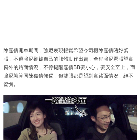
陳嘉倩開車期間，強尼表現輕鬆希望令司機陳嘉倩唔好緊
張，不過強尼卻被自己的肢體動作出賣，全程強尼緊張望實
窗外的路面情況，不停提醒嘉倩BB要小心，要安全至上，而
強尼就算同陳嘉倩傾偈，但雙眼都是望到實路面情況，絕不
鬆懈。