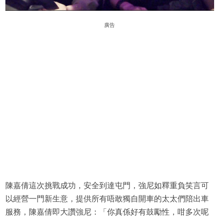
廣告
陳嘉倩這次挑戰成功，安全到達屯門，強尼如釋重負笑言可
以經營一門新生意，提供所有唔敢獨自開車的太太們陪出車
服務，陳嘉倩即大讚強尼：「你真係好有鼓勵性，咁多次呢