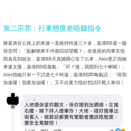
第二宗罪：行車態度差唔聽指令
陳嘉倩在公路上的車速一直維持時速三十多，嘉倩BB還一臉
得意問：「點解啲車不停都回頭望嘅？」坐後座的同事笑指
因為見到靚女，嘉倩BB天真嬌開心笑了出來，Alex更正指她
車速太慢，嘉倩BB唔服氣：「吓？慢，我開到七十喇喎﹗」
Alex指她只有一下試過七十時速，嘉倩BB即晦氣話：「咁我
加速囉﹗我要加油囉﹗」又不自量力指好想試吓爬人車頭﹗