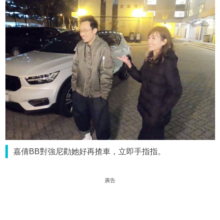
嘉倩BB對強尼勸她好再揸車，立即手指指。
廣告