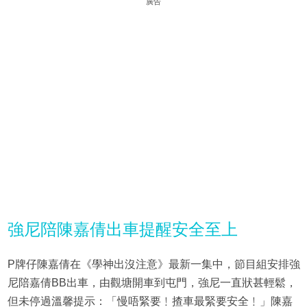
廣告
強尼陪陳嘉倩出車提醒安全至上
P牌仔陳嘉倩在《學神出沒注意》最新一集中，節目組安排強
尼陪嘉倩BB出車，由觀塘開車到屯門，強尼一直狀甚輕鬆，
但未停過溫馨提示：「慢唔緊要﹗揸車最緊要安全﹗」陳嘉