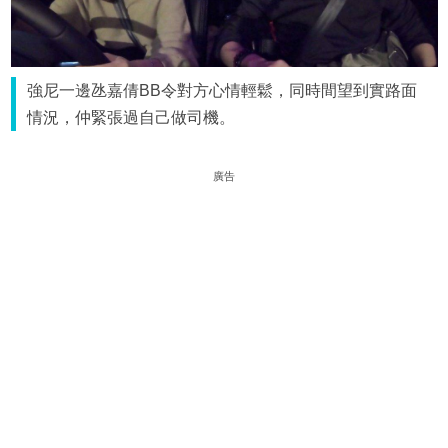
強尼一邊氹嘉倩BB令對方心情輕鬆，同時間望到實路面
情況，仲緊張過自己做司機。
廣告