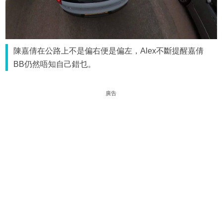
陳嘉倩在公路上不是偏右便是偏左，Alex不斷提醒嘉倩
BB仍然唔知自己錯乜。
廣告