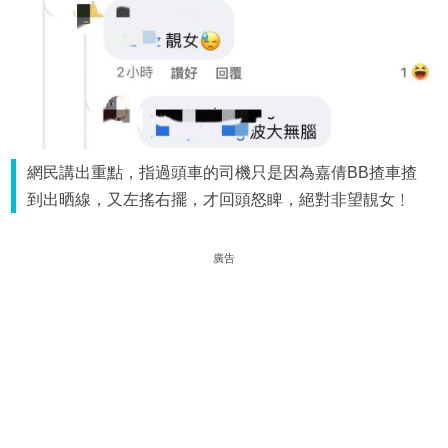
網民講出重點，指過頭車的司機只是因為嘉倩BB揸車揸
到出晒線，又左搖右擺，才回頭怒睥，絕對非望靚女﹗
廣告