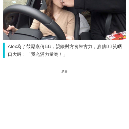
Alex為了鼓勵嘉倩BB，親餵對方食朱古力，嘉倩BB笑晒
口大叫：「我充滿力量喇﹗」
廣告