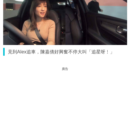
見到Alex追車，陳嘉倩好興奮不停大叫「追星呀﹗」
廣告