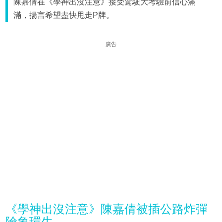
陳嘉倩在《學神出沒注意》接受駕駛大考驗前信心滿
滿，揚言希望盡快甩走P牌。
廣告
《學神出沒注意》陳嘉倩被插公路炸彈
險象環生