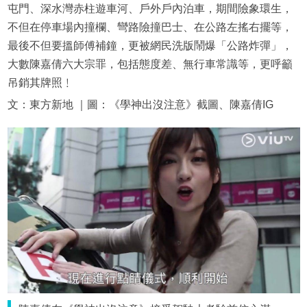
屯門、深水灣赤柱遊車河、戶外戶內泊車，期間險象環生，
不但在停車場內撞欄、彎路險撞巴士、在公路左搖右擺等，
最後不但要搵師傅補鐘，更被網民洗版鬧爆「公路炸彈」，
大數陳嘉倩六大宗罪，包括態度差、無行車常識等，更呼籲
吊銷其牌照﹗
文：東方新地 ｜圖：《學神出沒注意》截圖、陳嘉倩IG