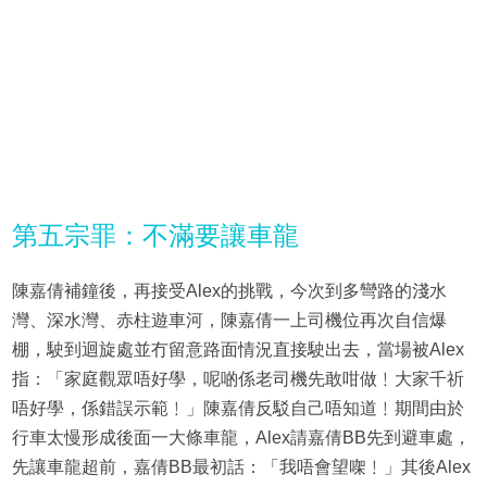
第五宗罪：不滿要讓車龍
陳嘉倩補鐘後，再接受Alex的挑戰，今次到多彎路的淺水
灣、深水灣、赤柱遊車河，陳嘉倩一上司機位再次自信爆
棚，駛到迴旋處並冇留意路面情況直接駛出去，當場被Alex
指：「家庭觀眾唔好學，呢啲係老司機先敢咁做﹗大家千祈
唔好學，係錯誤示範﹗」陳嘉倩反駁自己唔知道﹗期間由於
行車太慢形成後面一大條車龍，Alex請嘉倩BB先到避車處，
先讓車龍超前，嘉倩BB最初話：「我唔會望㗎﹗」其後Alex