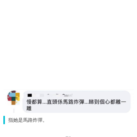
指她是馬路炸彈。