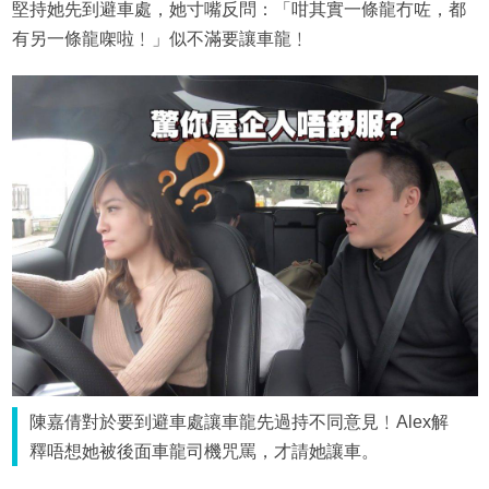
堅持她先到避車處，她寸嘴反問：「咁其實一條龍冇咗，都
有另一條龍㗎啦﹗」似不滿要讓車龍﹗
陳嘉倩對於要到避車處讓車龍先過持不同意見﹗Alex解
釋唔想她被後面車龍司機咒罵，才請她讓車。