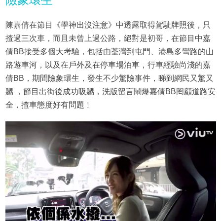
陳嘉倩在節目《學神出沒注意》中透露取得駕駛牌照後，只
揸過三次車，而且未曾上過公路，絕對是初哥，在節目中嘉
倩BB接受多個大考驗，包括由荃灣到屯門、港島多彎路的山
路遊車河，以及在戶外及在停車場泊車，行車經驗尚淺的嘉
倩BB，期間險象環生，發生不少驚險事件，睇到網民又驚又
嬲 ，節目出街後成功吸嬲，洗版留言鬧爆嘉倩BB罔顧道路安
全，揸車態度好有問題﹗