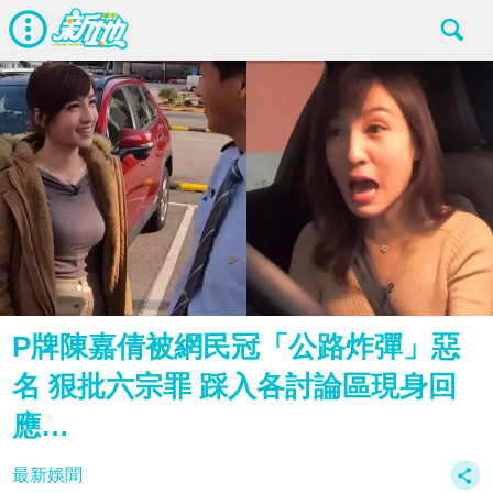
P牌陳嘉倩被網民冠「公路炸彈」惡
名 狠批六宗罪 踩入各討論區現身回
應…
最新娛聞