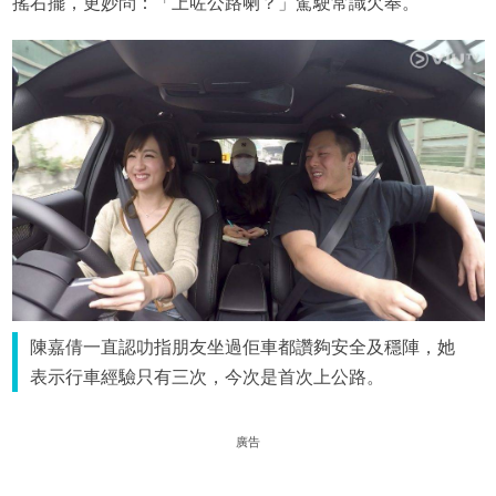
搖右擺，更妙問：「上咗公路喇？」駕駛常識欠奉。
陳嘉倩一直認叻指朋友坐過佢車都讚夠安全及穩陣，她
表示行車經驗只有三次，今次是首次上公路。
廣告