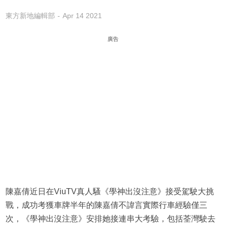
東方新地編輯部
Apr 14 2021
廣告
陳嘉倩近日在ViuTV真人騷《學神出沒注意》接受駕駛大挑
戰，成功考獲車牌半年的陳嘉倩不諱言實際行車經驗僅三
次，《學神出沒注意》安排她接連串大考驗，包括荃灣駛去