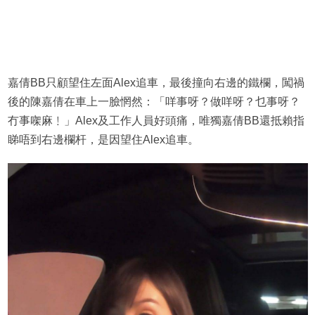
嘉倩BB只顧望住左面Alex追車，最後撞向右邊的鐵欄，闖禍
後的陳嘉倩在車上一臉惘然：「咩事呀？做咩呀？乜事呀？
冇事㗎麻﹗」Alex及工作人員好頭痛，唯獨嘉倩BB還抵賴指
睇唔到右邊欄杆，是因望住Alex追車。