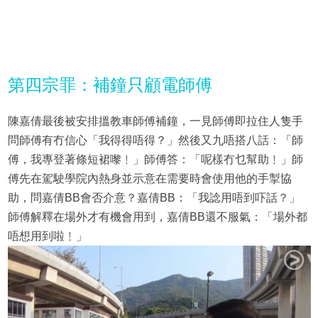
第四宗罪：補鐘只顧電師傅
陳嘉倩最後被安排搵教車師傅補鐘，一見師傅即拉住人隻手
問師傅有冇信心「我得得唔得？」然後又九唔搭八話：「師
傅，我專登著條短裙嚟﹗」師傅答：「呢樣冇乜幫助﹗」師
傅先在駕駛學院內熱身並示意在需要時會使用他的手掣協
助，問嘉倩BB會否介意？嘉倩BB：「我諗用唔到吓話？」
師傅解釋在場外才有機會用到，嘉倩BB還不服氣：「場外都
唔想用到啦﹗」