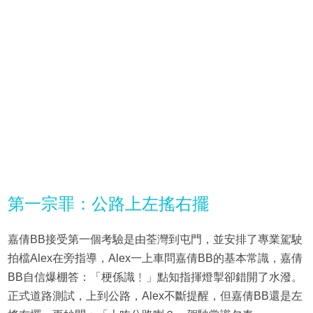
第一宗罪：公路上左搖右擺
嘉倩BB接受第一個考驗是由荃灣到屯門，並安排了專業駕駛
拍檔Alex在旁指導，Alex一上車問嘉倩BB的基本常識，嘉倩
BB自信爆棚答：「梗係識﹗」點知指揮燈掣卻錯開了水潑。
正式道路測試，上到公路，Alex不斷提醒，但嘉倩BB還是左