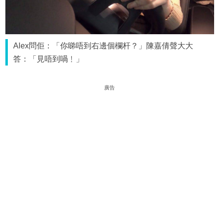
Alex問佢：「你睇唔到右邊個欄杆？」陳嘉倩聲大大
答：「見唔到喎﹗」
廣告