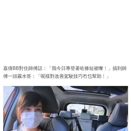
嘉倩BB對住師傅話：「我今日專登著咗條短裙嚟﹗」搞到師
傅一頭霧水答：「呢樣對改善駕駛技巧冇乜幫助﹗」