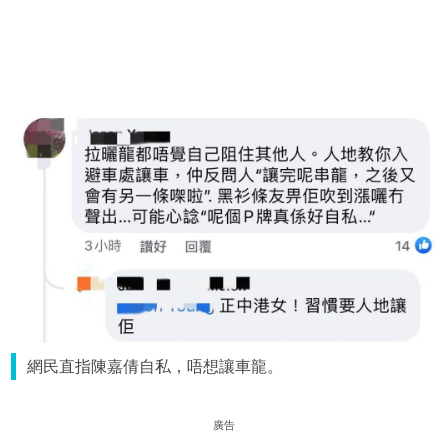
網民直指陳嘉倩自私，唔想讓車龍。
廣告