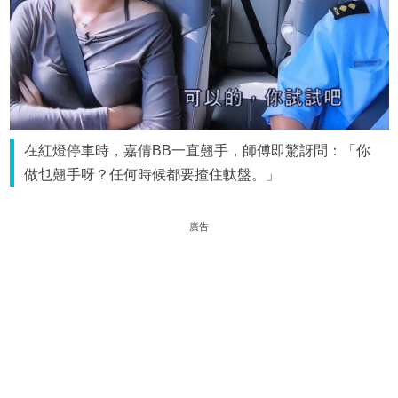
在紅燈停車時，嘉倩BB一直翹手，師傅即驚訝問：「你
做乜翹手呀？任何時候都要揸住軚盤。」
廣告