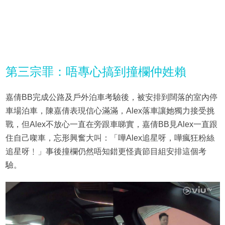
第三宗罪：唔專心搞到撞欄仲姓賴
嘉倩BB完成公路及戶外泊車考驗後，被安排到闊落的室內停
車場泊車，陳嘉倩表現信心滿滿，Alex落車讓她獨力接受挑
戰，但Alex不放心一直在旁跟車睇實，嘉倩BB見Alex一直跟
住自己㗎車，忘形興奮大叫：「嘩Alex追星呀，嘩瘋狂粉絲
追星呀﹗」事後撞欄仍然唔知錯更怪責節目組安排這個考
驗。