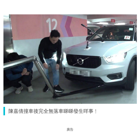
陳嘉倩撞車後完全無落車睇睇發生咩事﹗
廣告