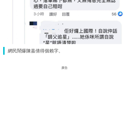
網民鬧爆陳嘉倩得個賴字。
廣告