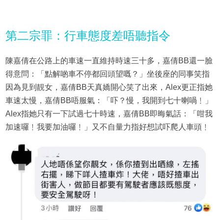
第二宗罪：行車態度差唔聽指令
陳嘉倩在公路上的車速一直維持時速三十多，嘉倩BB還一臉
得意問：「點解啲車不停都回頭望嘅？」坐後座的同事笑指
因為見到靚女，嘉倩BB天真嬌開心笑了出來，Alex更正指她
車速太慢，嘉倩BB唔服氣：「吓？慢，我開到七十喇喎﹗」
Alex指她只有一下試過七十時速，嘉倩BB即晦氣話：「咁我
加速囉﹗我要加油囉﹗」又不自量力指好想試吓爬人車頭﹗