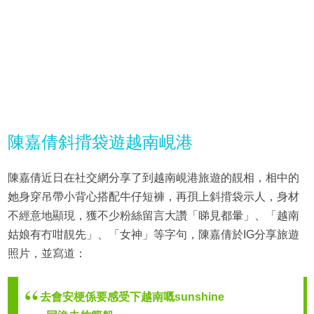
陳嘉倩斜揹袋遊越南峴港
陳嘉倩近日在社交網分享了到越南峴港旅遊的靚相，相中的
她身穿吊帶小背心搭配牛仔短褲，再孭上斜揹袋示人，身材
不經意地顯現，獲不少粉絲留言大讚「睇見都暈」、「越南
姑娘有冇咁靚先」、「女神」等字句，陳嘉倩於IG分享旅遊
照片，並寫道：
去會安梗係要感受下越南嘅sunshine