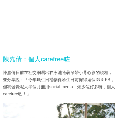
陳嘉倩：個人carefree咗
陳嘉倩日前在社交網曬出在泳池邊著吊帶小背心影的靚相，
並分享說：「今年嘅生日禮物係喺生日前攞得返個IG & FB，
但我發覺呢大半個月無用social media，煩少咗好多嘢，個人
carefree咗！」