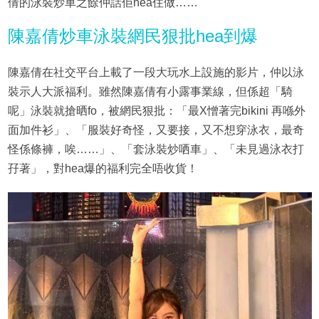
倩的泳裝炒車之餘仲話佢hea住做……
陳嘉倩炒車泳裝網民狠批hea到爆
陳嘉倩在社交平台上載了一段大玩水上設施的影片，仲以泳
裝示人大派福利。雖然陳嘉倩有小露事業線，但係超「騎
呢」泳裝就搶晒fo，被網民狠批：「最X憎著完bikini 再喺外
面加件衫」、「服裝好奇怪，又要接，又不想穿泳衣，最奇
怪係條褲，唉……」、「套泳裝炒哂車」、「未見過泳衣打
孖著」，對hea爆的福利完全唔收貨！