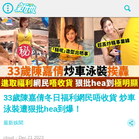
33歲陳嘉倩冬日福利網民唔收貨 炒車
泳裝遭狠批hea到爆！
最新娛聞
cloud
Dec 21 2023