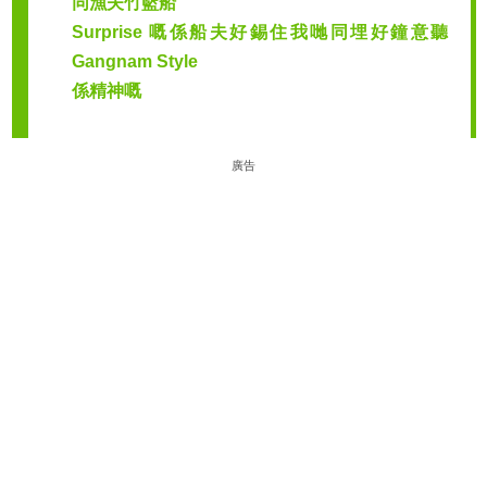
同漁夫竹籃船
Surprise 嘅係船夫好錫住我哋同埋好鐘意聽
Gangnam Style
係精神嘅
廣告