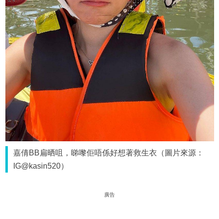
嘉倩BB扁晒咀，睇嚟佢唔係好想著救生衣（圖片來源：
IG@kasin520）
廣告