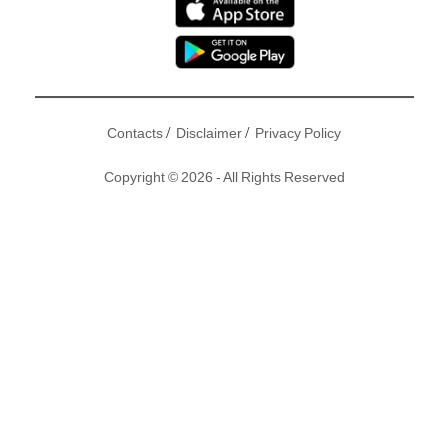
/
/
Contacts
Disclaimer
Privacy Policy
Copyright © 2026 - All Rights Reserved
陳奕迅（Eason）將於今個月 27 日假座中環摩天輪底空地舉
行《L.O.V.E. is L.I.V.E.》慈善演唱會。Eason仲宣布演唱會將
會透過4大途徑，進行免費直播！想睇Eason演唱會嘅你又點
可以錯過呀！
撰文：東方新地｜圖片：陳奕迅Facebook