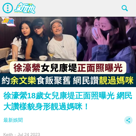
徐濠縈18歲女兒康堤正面照曝光 網民
大讚樣貌身形靚過媽咪！
最新娛聞
Keith
Jul 24 2023