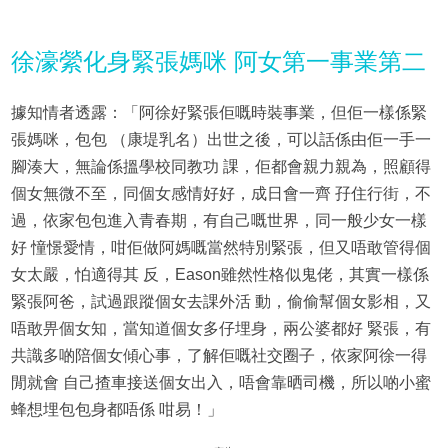
徐濠縈化身緊張媽咪 阿女第一事業第二
據知情者透露：「阿徐好緊張佢嘅時裝事業，但佢一樣係緊
張媽咪，包包 （康堤乳名）出世之後，可以話係由佢一手一
腳湊大，無論係搵學校同教功 課，佢都會親力親為，照顧得
個女無微不至，同個女感情好好，成日會一齊 孖住行街，不
過，依家包包進入青春期，有自己嘅世界，同一般少女一樣
好 憧憬愛情，咁佢做阿媽嘅當然特別緊張，但又唔敢管得個
女太嚴，怕適得其 反，Eason雖然性格似鬼佬，其實一樣係
緊張阿爸，試過跟蹤個女去課外活 動，偷偷幫個女影相，又
唔敢畀個女知，當知道個女多仔埋身，兩公婆都好 緊張，有
共識多啲陪個女傾心事，了解佢嘅社交圈子，依家阿徐一得
閒就會 自己揸車接送個女出入，唔會靠晒司機，所以啲小蜜
蜂想埋包包身都唔係 咁易！」