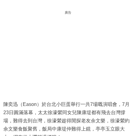
廣告
陳奕迅（Eason）於台北小巨蛋舉行一共7場嘅演唱會，7月
23日圓滿落幕，太太徐濠縈同女兒陳康堤都有飛去台灣撐
場，難得去到台灣，徐濠縈趁得閒探老友余文樂，徐濠縈約
余文樂食飯聚舊，飯局中康堤仲難得上鏡，亭亭玉立眼大