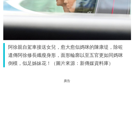
阿徐親自駕車接送女兒，愈大愈似媽咪的陳康堤，除咗
遺傳阿徐修長纖瘦身形，面形輪廓以至五官更如同媽咪
倒模，似足姊妹花！（圖片來源：新傳媒資料庫）
廣告