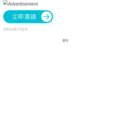
立即選購
資料由客戶提供
廣告