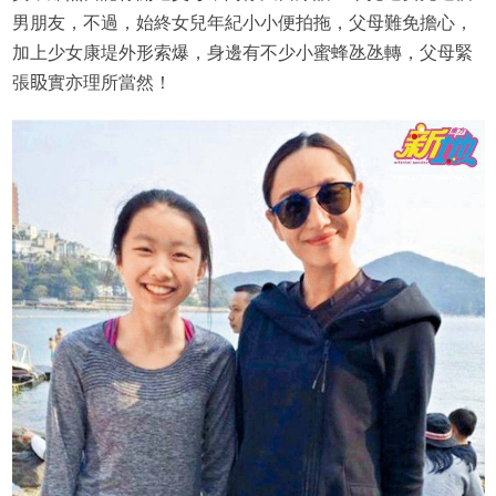
男朋友，不過，始終女兒年紀小小便拍拖，父母難免擔心，
加上少女康堤外形索爆，身邊有不少小蜜蜂氹氹轉，父母緊
張𥄫實亦理所當然！