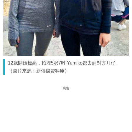
12歲開始標高，拍埋5呎7吋 Yumiko都去到對方耳仔。
（圖片來源：新傳媒資料庫）
廣告