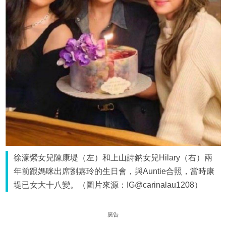
徐濠縈女兒陳康堤（左）和上山詩鈉女兒Hilary（右）兩
年前跟媽咪出席劉嘉玲的生日會，與Auntie合照，當時康
堤已女大十八變。（圖片來源：IG@carinalau1208）
廣告