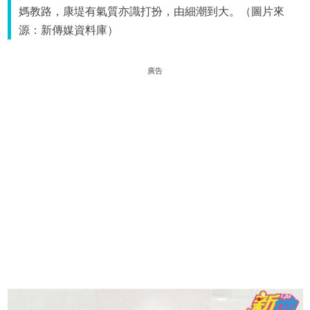
媽教路，康堤有氣質亦識打扮，由細潮到大。（圖片來
源：新傳媒資料庫）
廣告