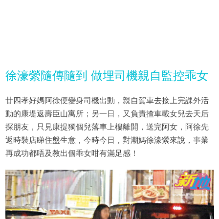
徐濠縈隨傳隨到 做埋司機親自監控乖女
廿四孝好媽阿徐便變身司機出動，親自駕車去接上完課外活
動的康堤返壽臣山寓所；另一日，又負責揸車載女兒去天后
探朋友，只見康提獨個兒落車上樓離開，送完阿女，阿徐先
返時裝店睇住盤生意，今時今日，對潮媽徐濠縈來說，事業
再成功都唔及教出個乖女咁有滿足感！