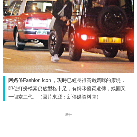
阿媽係Fashion Icon ，現時已經長得高過媽咪的康堤，
即使打扮樸素仍然型格十足，有媽咪優質遺傳，娛圈又
一個索二代。（圖片來源：新傳媒資料庫）
廣告