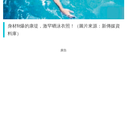
身材fit爆的康堤，激罕晒泳衣照！（圖片來源：新傳媒資
料庫）
廣告