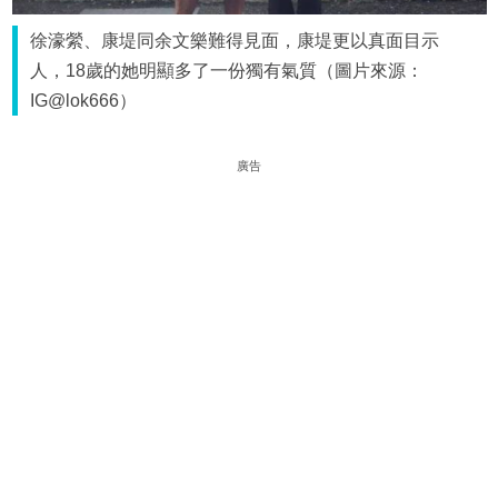
徐濠縈、康堤同余文樂難得見面，康堤更以真面目示
人，18歲的她明顯多了一份獨有氣質（圖片來源：
IG@lok666）
廣告