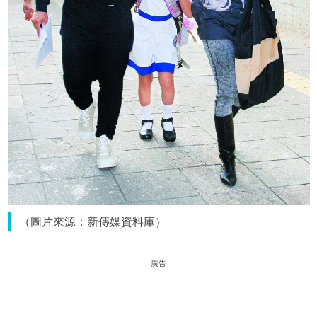
（圖片來源：新傳媒資料庫）
廣告