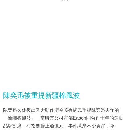
陳奕迅被重提新疆棉風波
陳奕迅久休復出又大動作清空IG有網民重提陳奕迅去年的
「新疆棉風波」，當時其公司宣佈Eason同合作十年的運動
品牌割席，有指要賠上過億元，事件惹來不少負評，令