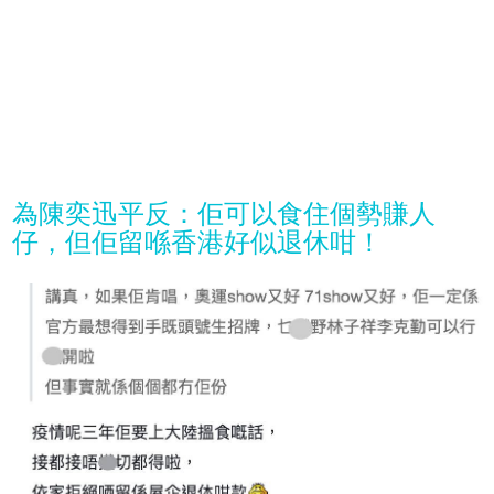
為陳奕迅平反：佢可以食住個勢賺人
仔，但佢留喺香港好似退休咁！