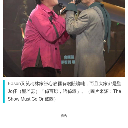
Eason又笑稱林家謙心底裡有啲賤賤哋，而且大家都是聖
Jo仔（聖若瑟）「係百厭，唔係壞」。（圖片來源：The
Show Must Go On截圖）
廣告