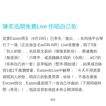
陳奕迅開免費Live 拒唱自己歌
其實Eason周五（8月19日）已率先「復出」，在內地平台舉
行了一場《正在放送-EasON AIR》Live音樂會，唱了5首
「別人的歌」，包括莫文蔚的《慢慢喜歡你》、蔡健雅的
《無底洞》、「六啤半」成員錢錢主唱的《冷雨》、at17的
《你有自己的一套》及草蜢的《暫停‧開始過》，結果成功錄
得1億1千萬瀏覽量。Eason在Live中解釋：「今天不用買票
就唱別人的歌，唱自己的歌要買票，哈哈！」不過在最後
Encore部分，Eason還是唱了一首自己作曲的《下周同樣時
間（再見）》，他說這首歌他從未有公開演唱過。
廣告