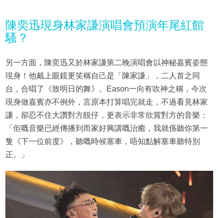
陳奕迅現身林家謙演唱會預演年尾紅館
騷？
另一方面，陳奕迅又於林家謙第二晚演唱會以神秘嘉賓姿態
現身！他戴上眼鏡更笑稱自己是「陳家謙」，二人首之同
台，合唱了《致明日的舞》。Eason一向有吹神之稱，今次
現身做嘉賓亦不例外，言原本打算唱完就走，不過看見林家
謙，卻忍不住大讚對方靚仔，更表示非常欣賞對方的音樂：
「佢嘅音樂已經傳播到而家好興講嘅治癒，我就係聽你第一
隻《下一位前度》，聽嘅時候塞車，唔知點解塞車聽特別
正。」