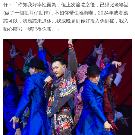
仔：「你知我好率性而為，但上次簽咗之後，已經比老婆話
(做了一個扭耳仔動作)，不如你帶住喺街啦，2024年或者應
該可以，我應該未退休…我成晚見到你好投入係到搖，我入
晒心㗎啦，我記得你㗎。」