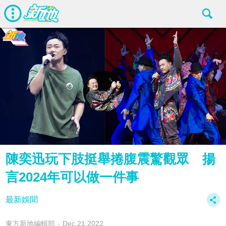
陳奕迅玩下肢挺舉捲腹震驚觀眾 揚
言2024年可以做一件事
最新娛聞
東方新地編輯部
Dec 21 2022