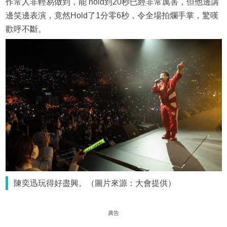
作常人非輕易做到，能 hold到20秒已經非常厲害，但他邊講
邊笑邊表演，竟然Hold了1分零6秒，令全場拍爛手掌，驚嘆
歡呼不斷。
陳奕迅玩得好盡興。（圖片來源：大會提供）
廣告