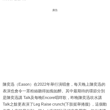
廣告
陳奕迅（Eason）在2022年舉行演唱會，每天晚上陳奕迅的
表演也會令一眾粉絲聽得如痴如醉。其中最期待的環節分別
是陳奕迅講 Talk及每晚Encore唱咩歌，昨晚陳奕迅吹水講
Talk之餘更表演了Leg Raise crunch(下肢挺舉捲腹) ，這個動