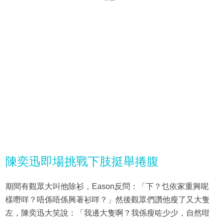
陳奕迅即場挑戰下肢挺舉捲腹
期間有觀眾大叫他除衫，Eason反問：「下？乜依家重興呢
樣嘢咩？唔係唔係興著衫咩？」然後觀眾們讚他瘦了又大隻
左，陳奕迅大笑說：「我邊大隻啊？我係瘦咗少少，自然咁