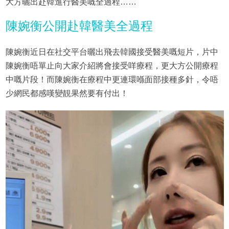
大方曬出赴韓進行醫美嘅全過程……
陳婉衡公開赴韓醫美全過程
陳婉衡近日在社交平台曬出飛去韓國接受醫美嘅短片，片中
陳婉衡唔單止向大家介紹將會接受咩療程，更大方公開療程
中嘅片段！而陳婉衡在療程中更連環喺面部接種多針，令唔
少網民都感嘆變靚果然要有付出！