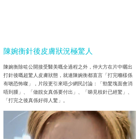
陳婉衡針後皮膚狀況極驚人
陳婉衡除咗公開接受醫美嘅全過程之外，仲大方在片中曬出
打針後嘅超驚人皮膚狀態，就連陳婉衡都直言「打完嗰樣係
有啲恐怖㗎」，片段更引來唔少網民討論：「勁驚塊面會消
唔到腫」、「做靚女真係要付出」、「睇見枝針已經驚」、
「打完之後真係好得人驚」。