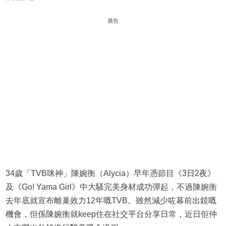
廣告
34歲「TVB咪神」陳婉衡（Alycia）早年憑節目《3日2夜》
及《Go! Yama Girl》中大騷完美身材成功彈起，不過陳婉衡
去年底就宣布離巢效力12年嘅TVB。雖然減少咗幕前出鏡嘅
機會，但係陳婉衡就keep住在社交平台分享日常，近日佢仲