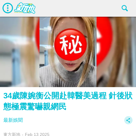
34歲陳婉衡公開赴韓醫美過程 針後狀
態極震驚嚇親網民
最新娛聞
東方新地
Feb 13 2025