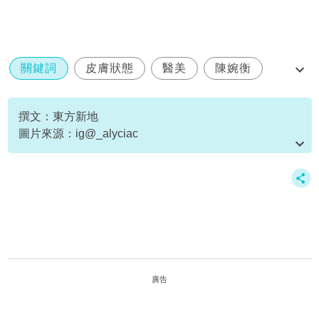
關鍵詞
皮膚狀態
醫美
陳婉衡
韓國
撰文：東方新地
圖片來源：ig@_alyciac
資料或影片來源：
原文刊於新假期
廣告