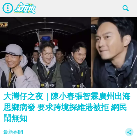
大灣仔之夜｜陳小春張智霖廣州出海
思鄉病發 要求跨境探維港被拒 網民
鬧無知
最新娛聞