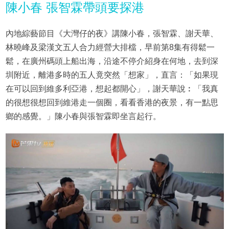
陳小春 張智霖帶頭要探港
內地綜藝節目《大灣仔的夜》講陳小春，張智霖、謝天華、
林曉峰及梁漢文五人合力經營大排檔，早前第8集有得鬆一
鬆，在廣州碼頭上船出海，沿途不停介紹身在何地，去到深
圳附近，離港多時的五人竟突然「想家」，直言：「如果現
在可以回到維多利亞港，想起都開心」，謝天華說︰「我真
的很想很想回到維港走一個圈，看看香港的夜景，有一點思
鄉的感覺。」陳小春與張智霖即坐言起行。