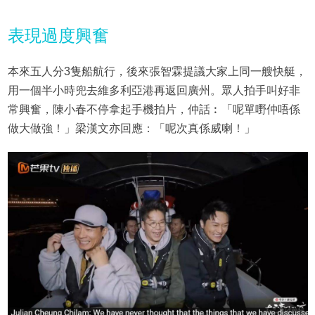
表現過度興奮
本來五人分3隻船航行，後來張智霖提議大家上同一艘快艇，
用一個半小時兜去維多利亞港再返回廣州。眾人拍手叫好非
常興奮，陳小春不停拿起手機拍片，仲話︰「呢單嘢仲唔係
做大做強！」梁漢文亦回應：「呢次真係威喇！」