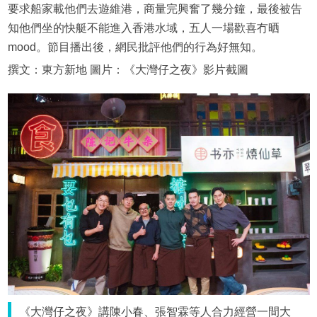
要求船家載他們去遊維港，商量完興奮了幾分鐘，最後被告
知他們坐的快艇不能進入香港水域，五人一場歡喜冇晒
mood。節目播出後，網民批評他們的行為好無知。
撰文：東方新地 圖片：《大灣仔之夜》影片截圖
《大灣仔之夜》講陳小春、張智霖等人合力經營一間大