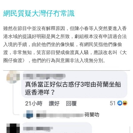
網民質疑大灣仔冇常識
雖然在節目中並沒有解釋原因，但陳小春等人突然要進入香
港水域的提議好明顯是興之所致，劇組根本沒有申請過合法
入境的手續，由於他們坐的像快艇，有網民笑指他們像偷
渡，非常無知，笑言節目變成偷渡真人騷，應該改名叫《大
圈仔偷渡》，他們的行為與意圖非法入境無分別。