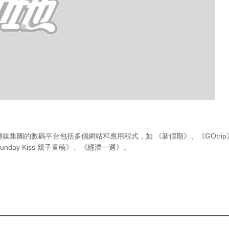
傳媒集團的數碼平台包括多個網站和應用程式，如
《新假期》
、
《GOtri
unday Kiss 親子童萌》
、
《經濟一週》
。
急症室輪
候時間
（最後更新時間 2026年8月8日 上
任節目主持 ，不
午12時00分）
就首次拍攝到陳小