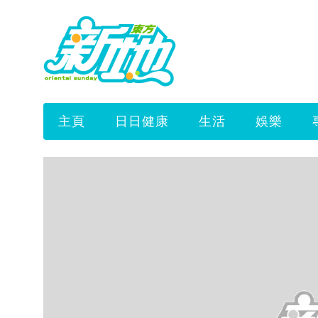
主頁
日日健康
生活
娛樂