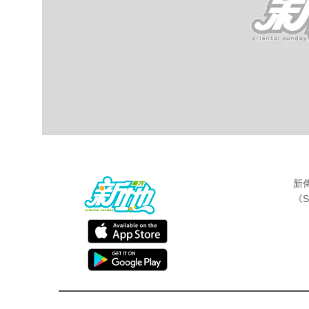
新
《S
最新娛聞
東方新地
Aug 28 2018
內地真人騷《妻子的浪漫旅行》由應采兒擔
時仲會拉埋老公陳小春出鏡。近日，節目組