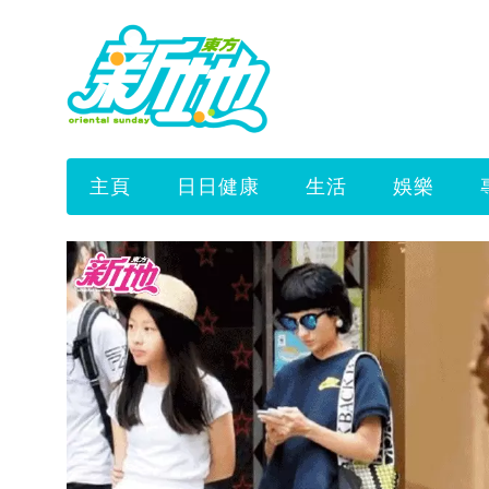
主頁
日日健康
生活
娛樂