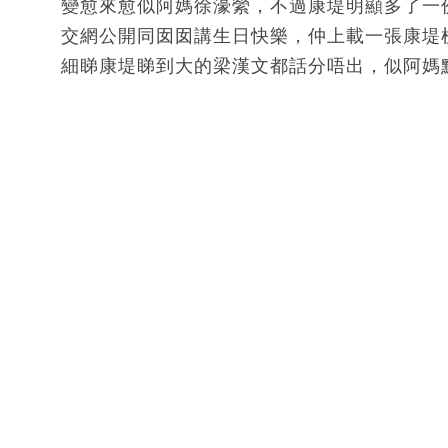
變愈來愈似阿媽徐濠縈，不過康堤明顯多了一
交網公開同囡囡講生日快樂，仲上載一張康堤
細睇康堤睇到大的梁漢文都話分唔出，似阿媽