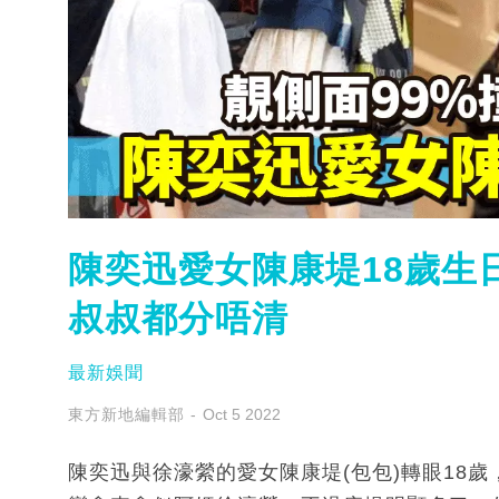
陳奕迅愛女陳康堤18歲生
叔叔都分唔清
最新娛聞
東方新地編輯部
Oct 5 2022
陳奕迅與徐濠縈的愛女陳康堤(包包)轉眼18