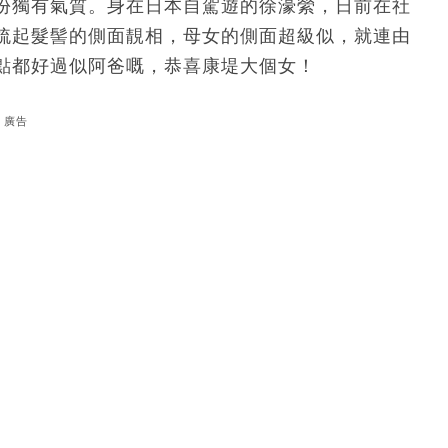
份獨有氣質。身在日本自駕遊的徐濠縈，日前在社
梳起髮髻的側面靚相，母女的側面超級似，就連由
點都好過似阿爸嘅，恭喜康堤大個女！
廣告