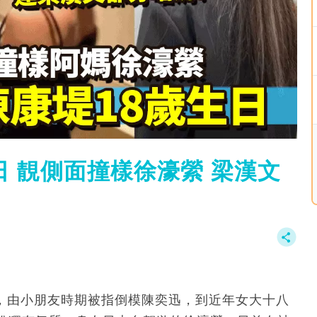
日 靚側面撞樣徐濠縈 梁漢文
歲，由小朋友時期被指倒模陳奕迅，到近年女大十八