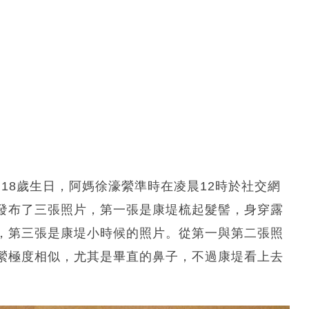
堤18歲生日，阿媽徐濠縈準時在凌晨12時於社交網
發布了三張照片，第一張是康堤梳起髮髻，身穿露
，第三張是康堤小時候的照片。從第一與第二張照
縈極度相似，尤其是畢直的鼻子，不過康堤看上去