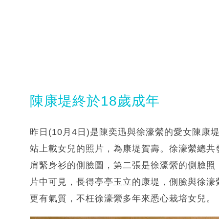
陳康堤終於18歲成年
昨日(10月4日)是陳奕迅與徐濠縈的愛女陳康
站上載女兒的照片，為康堤賀壽。徐濠縈總共
肩緊身衫的側臉圖，第二張是徐濠縈的側臉照
片中可見，長得亭亭玉立的康堤，側臉與徐濠
更有氣質，不枉徐濠縈多年來悉心栽培女兒。