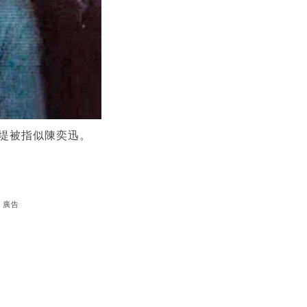
堤被指似陳奕迅。
廣告