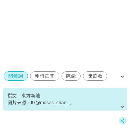
關鍵詞
即時星聞
陳豪
陳茵媺
韓國
撰文：東方新地
圖片來源：IG@moses_chan_、
IG@aimeechan_official、小紅書圖片、《
東張西望
》