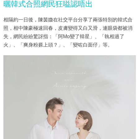
曬韓式合照網民狂嗌認唔出
相隔約一日後，陳茵媺在社交平台分享了兩張特別的韓式合
照，相中陳豪極速回春，皮膚變得又白又滑，連眼袋都被消
失，網民紛紛驚訝指：「阿Mo變了韓星」、「執相過了
火」、「爽身粉搽上頭？」、「變咗白面仔」等。