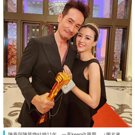
陳豪與陳茵媺結婚11年，一直keep住恩愛。（圖片來