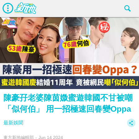
陳豪孖老婆陳茵媺蜜遊韓國不甘被嘲
「似何伯」 用一招極速回春變Oppa
最新娛聞
東方新地編輯部
Jun 14 2024