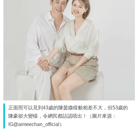
正面照可以見到43歲的陳茵媺樣貌相差不大，但53歲的
陳豪卻大變樣，令網民都話認唔出！（圖片來源：
IG@aimeechan_official）