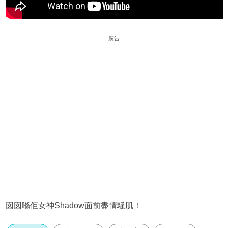
廣告
囡囡喺佢女神Shadow面前盡情騷肌！