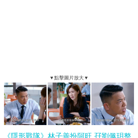
《隱形戰隊》林子善扮阿旺 孖劉佩玥整