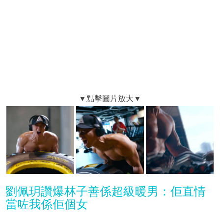
劉佩玥讚爆林子善係超級暖男：佢直情
當咗我係佢個女