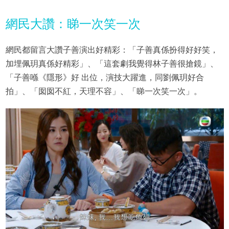
網民大讚：睇一次笑一次
網民都留言大讚子善演出好精彩：「子善真係扮得好好笑，
加埋佩玥真係好精彩」、「這套劇我覺得林子善很搶鏡」、
「子善喺《隱形》好 出位，演技大躍進，同劉佩玥好合
拍」、「囡囡不紅，天理不容」、「睇一次笑一次」。