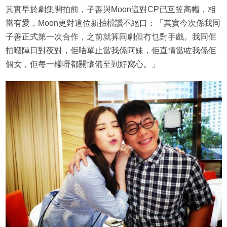
其實早於劇集開拍前，子善與Moon這對CP已互笠高帽，相
當有愛，Moon更對這位新拍檔讚不絕口：「其實今次係我同
子善正式第一次合作，之前就算同劇但冇乜對手戲。我同佢
拍嗰陣日對夜對，佢唔單止當我係阿妹，佢直情當咗我係佢
個女，佢每一樣嘢都關懷備至到好窩心。」