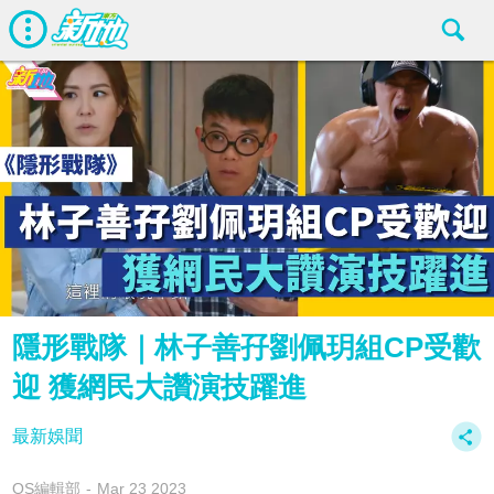
隱形戰隊｜林子善孖劉佩玥組CP受歡
迎 獲網民大讚演技躍進
最新娛聞
OS編輯部
Mar 23 2023