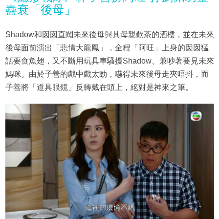
蠱衰「後母」
Shadow和囡囡直闖未來後母與其母親歎茶的酒樓，並在未來
後母面前演出「悲情大龍鳳」，全程「阿旺」上身的囡囡猛
話要食魚翅，又不斷用玩具車騷擾Shadow、兼吵著要見未來
媽咪。由於子善的戲中戲太勁，嚇得未來後母走夾唔抖，而
子善將「道具眼鏡」反轉戴在頭上，絕對是神來之筆。