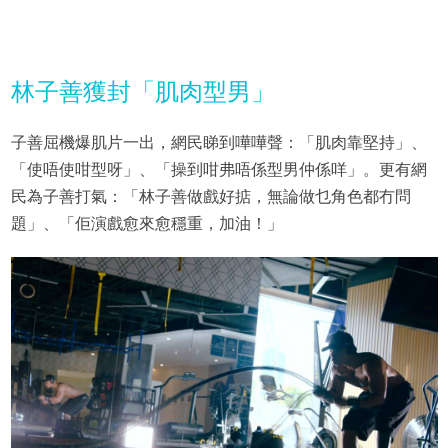
林子善獲封「肌肉型男」
子善屈機爆肌片一出，網民睇到嘩嘩聲：「肌肉靠堅持」、
「使唔使咁型呀」、「操到咁弗唔係型男仲係咩」。更有網
民為子善打氣：「林子善做戲好掂，無論做乜角色都冇問
題」、「佢演戲愈來愈穩重，加油！」