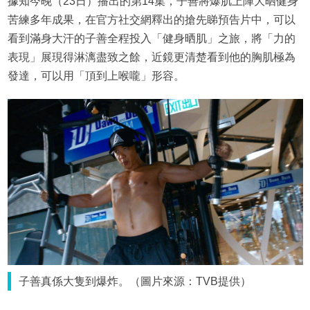
據知今晚（23日）播出的第14集，子善將爆肌上陣大晒健身
苦練多年成果，在官方社交網釋出的搶先睇預告片中，可以
看到滿身大汗的子善全程投入「健身晒肌」之旅，將「力的
表現」展現得淋漓盡致之餘，近鏡更清楚看到他的胸肌極為
發達，可以用「頂到上喉嚨」形容。
子善真係大隻到爆炸。（圖片來源：TVB提供）