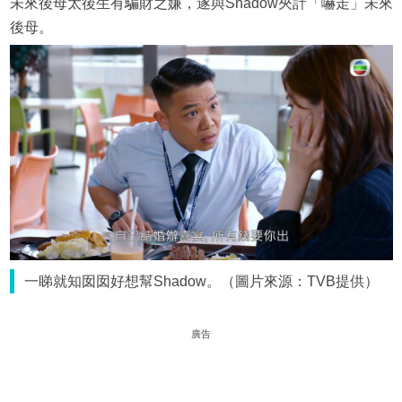
未來後母太後生有騙財之嫌，遂與Shadow夾計「嚇走」未來
後母。
一睇就知囡囡好想幫Shadow。（圖片來源：TVB提供）
廣告