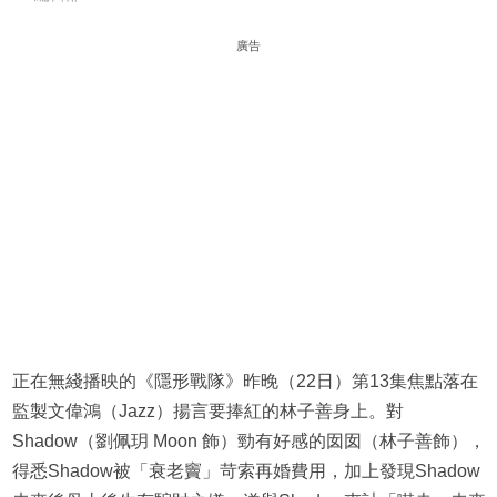
廣告
正在無綫播映的《隱形戰隊》昨晚（22日）第13集焦點落在
監製文偉鴻（Jazz）揚言要捧紅的林子善身上。對
Shadow（劉佩玥 Moon 飾）勁有好感的囡囡（林子善飾），
得悉Shadow被「衰老竇」苛索再婚費用，加上發現Shadow