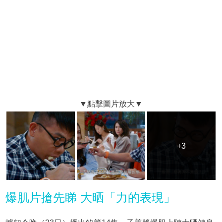
+3
+3
爆肌片搶先睇 大晒「力的表現」