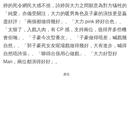
婷的死令網民大感不捨，詩婷與大力之間願意為對方犠牲的
「純愛」亦備受關注，大力的暖男角色及子豪的演技更是贏
盡好評：「兩個都做得幾好」、「大力 pink 婷好出色」、
「太狠了，入戲入肉，有 CP 感，支持兩位，值得畀多些機
會佢哋」、「子豪今次型番次」、「子豪做得唔差，喊戲幾
自然」、「郭子豪死女友呢場戲做得幾好，大有進步，喊得
自然唔誇張」、「睇得出係用心做戲」、「大力好型好
Man，兩位都演得好好」。
廣告