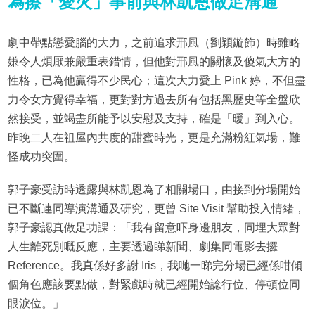
為擦「愛火」事前與林凱恩做足溝通
劇中帶點戀愛腦的大力，之前追求邢風（劉穎鏇飾）時雖略
嫌令人煩厭兼嚴重表錯情，但他對邢風的關懷及傻氣大方的
性格，已為他贏得不少民心；這次大力愛上 Pink 婷，不但盡
力令女方覺得幸福，更對對方過去所有包括黑歷史等全盤欣
然接受，並竭盡所能予以安慰及支持，確是「暖」到入心。
昨晚二人在祖屋內共度的甜蜜時光，更是充滿粉紅氣場，難
怪成功突圍。
郭子豪受訪時透露與林凱恩為了相關場口，由接到分場開始
已不斷連同導演溝通及研究，更曾 Site Visit 幫助投入情緒，
郭子豪認真做足功課：「我有留意吓身邊朋友，同埋大眾對
人生離死別嘅反應，主要透過睇新聞、劇集同電影去攞
Reference。我真係好多謝 Iris，我哋一睇完分場已經係咁傾
個角色應該要點做，對緊戲時就已經開始諗行位、停頓位同
眼淚位。」