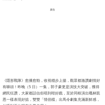
廣告
《隱形戰隊》愈播愈勁，收視穩步上揚，觀眾都激讚劇情好
有睇頭！昨晚（5 日）一集，郭子豪更是演技大突破，獲得
網民狂讚，大家都話估佢唔到咁好戲，至於同框演出嘅林凱
恩一樣表現好掂，雙雙「情侶檔」出馬令劇集充滿新鮮感，