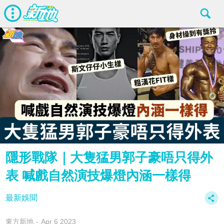
隱形戰隊｜大隻猛男郭子豪唔只得外
表 喊戲自然演技爆燈內涵一樣得
最新娛聞
東方新地
Apr 6 2023