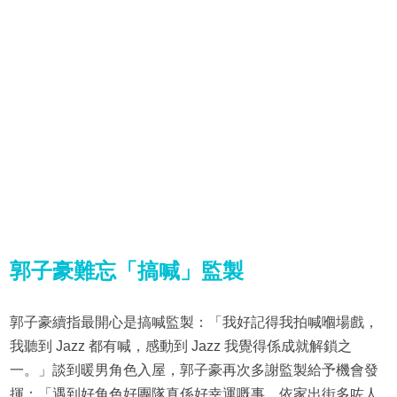
郭子豪
難忘「搞喊」監製
郭子豪續指最開心是搞喊監製：「我好記得我拍喊嗰場戲，
我聽到 Jazz 都有喊，感動到 Jazz 我覺得係成就解鎖之
一。」談到暖男角色入屋，郭子豪再次多謝監製給予機會發
揮：「遇到好角色好團隊真係好幸運嘅事，依家出街多咗人