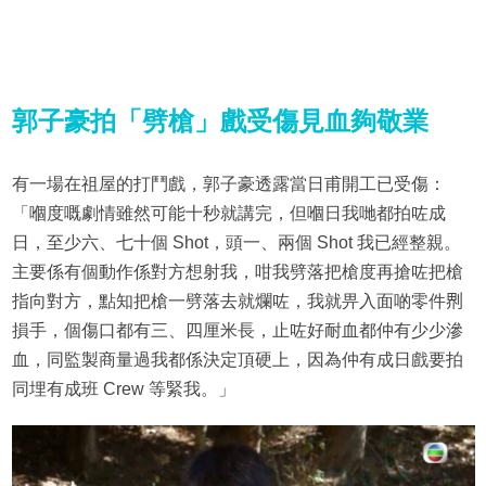
郭子豪拍「劈槍」戲受傷見血夠敬業
有一場在祖屋的打鬥戲，郭子豪透露當日甫開工已受傷：
「嗰度嘅劇情雖然可能十秒就講完，但嗰日我哋都拍咗成
日，至少六、七十個 Shot，頭一、兩個 Shot 我已經整親。
主要係有個動作係對方想射我，咁我劈落把槍度再搶咗把槍
指向對方，點知把槍一劈落去就爛咗，我就畀入面啲零件𠝹
損手，個傷口都有三、四厘米長，止咗好耐血都仲有少少滲
血，同監製商量過我都係決定頂硬上，因為仲有成日戲要拍
同埋有成班 Crew 等緊我。」