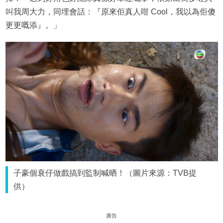
叫我周大力，同埋會話：『原來佢真人咁 Cool，我以為佢傻
更更嘅添』。」
子豪個衰仔做戲搞到監制喊晒！（圖片來源：TVB提
供）
廣告