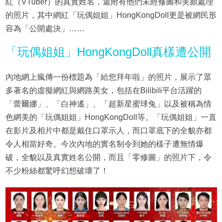
紅（VTuber）的真實姓名，還附有他們未經修圖和美顏處理
的照片，其中網紅「玩偶姐姐」HongKongDoll更是被網民形
容為「公開處決」……
「玩偶姐姐」HongKongDoll真樣遭公開
內地網上瘋傳一份標題為「給您拜年啦」的照片，展示了眾
多著名的虛擬網紅與網路美女，包括在Bilibili平台活躍的
「蕾爾娜」、「白神遙」、「超新星蜜球兔」以及被稱為情
色網美的「玩偶姐姐」HongKongDoll等。「玩偶姐姐」一直
在影片及相片中都是戴住口罩示人，而口罩底下的全貌亦都
令人相當好奇。今次內地的實名制令到她的樣子遭無情爆
破，全貌以及真實姓名公開，而且「零修圖」的照片下，令
不少粉絲都驚呼幻想破壞了！