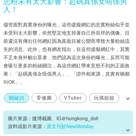
忠粉未有太大影響：起碼真係女唔係男
人！
儘管面對真實身份的曝光，這些虛擬網紅的忠實粉絲似乎並
未受到太大影響，依然堅定地支持著自己所崇拜的偶像。目
前還沒有傳出任何網紅因為真面目被公開而導致大量粉絲流
失的消息。此外，也有網友指出，在這些虛擬網紅中，其實
不乏本身外貌出眾者，他們認為這次身份的曝光，反而可能
會吸引更多的粉絲關注，為這些網紅帶來意想不到的正面效
果：「起碼真係女唔係男人」、「證件相來講，其實有啲都
叫OK」。
關鍵詞
零修圖
VTuber
玩偶姐姐
hongkongdoll
圖片來源：微博截圖、IG＠hongkong_doll
資料或影片來源：
原文刊於NewMonday