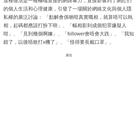
這種做法是一種極端直接的網路暴力，直接影響到了網紅們
的個人生活和心理健康，引發了一場關於網絡文化與個人隱
私權的廣泛討論： 「點解會係啲咁真實嘅相，就算唔可以執
相，起碼都應該打扮下啩」、「幅相影到成個犯罪嫌疑人
咁」、「見到幾個啊嬸」、「follower會唔會大跌」、「我知
錯了，以後唔敢打x機了」、「怪得要長戴口罩」。
廣告